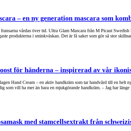
scara – en ny generation mascara som kom
om fransarna vårdas över tid. Ultra Glam Mascara från M Picaut Swedish 
ste produkterna i sminkväskan. Det är få saker som gör så stor skilln
oost för händerna – inspirerad av vår iko
agen Hand Cream – en aktiv handkräm som tar handvård till en helt n
dig som vill ha mer än bara en mjukgörande handkräm. – Jag har länge
osamask med stamcellsextrakt från schweizi