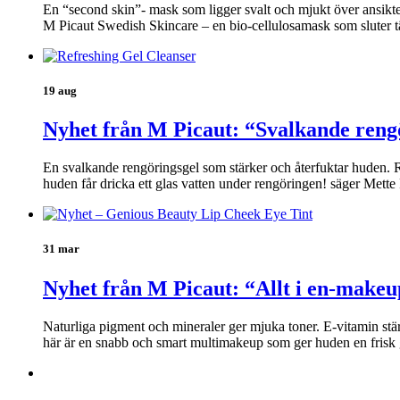
En “second skin”- mask som ligger svalt och mjukt över ansikt
M Picaut Swedish Skincare – en bio-cellulosamask som sluter t
19 aug
Nyhet från M Picaut: “Svalkande reng
En svalkande rengöringsgel som stärker och återfuktar huden. Re
huden får dricka ett glas vatten under rengöringen! säger Mett
31 mar
Nyhet från M Picaut: “Allt i en-makeu
Naturliga pigment och mineraler ger mjuka toner. E-vitamin stä
här är en snabb och smart multimakeup som ger huden en frisk 