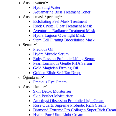
Ansiktsvatten
Hydrating Water
Aquamarine Bliss Treatment Toner
Ansiktsmask / peeling
Exfoliating Peel Mask Treatment
Rock Crystal Clear Treatment Mask
Aventurine Radiance Treatment Mask
Hydra Lagoon Overnight Mask
Stem Cell Firming Biocellulose Mask
Serum
Precious Oil
Hydra Miracle Serum
Ruby Passion Probiotic Lifting Serum
Pearl Luminous Gentle PHA Serum
Gold Magician Firming Oil
Golden Elixir Self Tan Drops
Ögonkräm
Precious Eye Cream
Ansiktskräm
Skin Detox Moisturiser
Skin Perfect Moisturiser
Amethyst Obsession Probiotic Light Cream
Rose Quartz Supreme Probiotic Rich Cream
Diamond Extreme Pro Collagen Super Rich Crea
Hydra Pure Ultra Light Cream