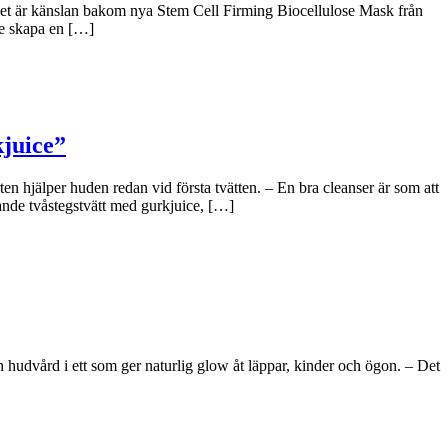
 Det är känslan bakom nya Stem Cell Firming Biocellulose Mask från
le skapa en […]
kjuice”
n hjälper huden redan vid första tvätten. – En bra cleanser är som att
ande tvåstegstvätt med gurkjuice, […]
hudvård i ett som ger naturlig glow åt läppar, kinder och ögon. – Det