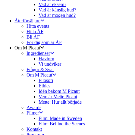
Vad är eksem?
Vad är känslig hud?
Vad är mogen hud?
Återförsäljare
Hitta events
Hitta ÅF
Bli ÅF
För dig som är ÅF
Om M Picaut
Ingredienser
Havtorn
Vi undviker
Frågor & Svar
Om M Picaut
Filosofi
Ethics
Idén bakom M Picaut
Vem är Mette Picaut
Mette: Hur allt började
Awards
Filmer
Film: Made in Sweden
Film: Behind the Scenes
Kontakt
Pressrum