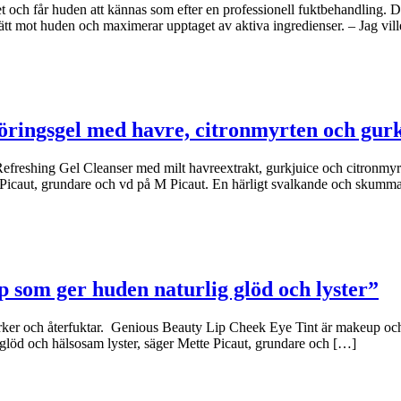
et och får huden att kännas som efter en professionell fuktbehandling.
ätt mot huden och maximerar upptaget av aktiva ingredienser. – Jag vil
öringsgel med havre, citronmyrten och gur
freshing Gel Cleanser med milt havreextrakt, gurkjuice och citronmyrte
e Picaut, grundare och vd på M Picaut. En härligt svalkande och skumm
p som ger huden naturlig glöd och lyster”
rker och återfuktar. Genious Beauty Lip Cheek Eye Tint är makeup och 
glöd och hälsosam lyster, säger Mette Picaut, grundare och […]