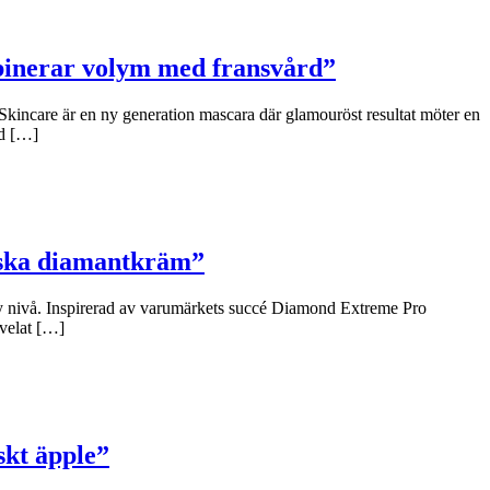
binerar volym med fransvård”
Skincare är en ny generation mascara där glamouröst resultat möter en
ad […]
niska diamantkräm”
y nivå. Inspirerad av varumärkets succé Diamond Extreme Pro
 velat […]
skt äpple”