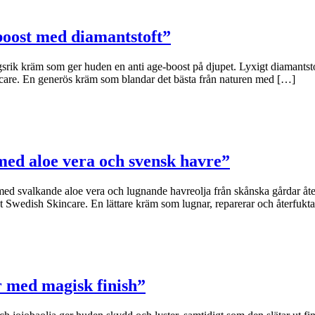
boost med diamantstoft”
 kräm som ger huden en anti age-boost på djupet. Lyxigt diamantstoft 
care. En generös kräm som blandar det bästa från naturen med […]
ed aloe vera och svensk havre”
 svalkande aloe vera och lugnande havreolja från skånska gårdar återfuk
Swedish Skincare. En lättare kräm som lugnar, reparerar och återfukta
r med magisk finish”