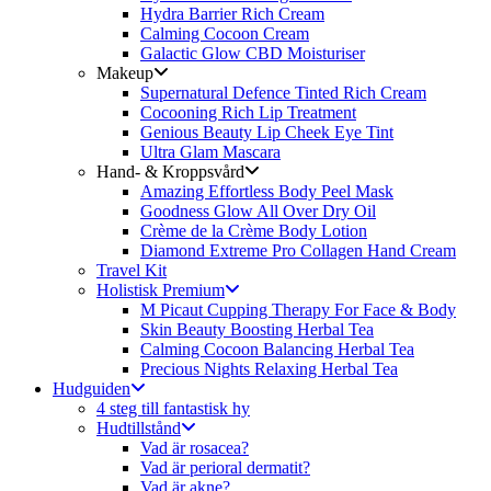
Hydra Barrier Rich Cream
Calming Cocoon Cream
Galactic Glow CBD Moisturiser
Makeup
Supernatural Defence Tinted Rich Cream
Cocooning Rich Lip Treatment
Genious Beauty Lip Cheek Eye Tint
Ultra Glam Mascara
Hand- & Kroppsvård
Amazing Effortless Body Peel Mask
Goodness Glow All Over Dry Oil
Crème de la Crème Body Lotion
Diamond Extreme Pro Collagen Hand Cream
Travel Kit
Holistisk Premium
M Picaut Cupping Therapy For Face & Body
Skin Beauty Boosting Herbal Tea
Calming Cocoon Balancing Herbal Tea
Precious Nights Relaxing Herbal Tea
Hudguiden
4 steg till fantastisk hy
Hudtillstånd
Vad är rosacea?
Vad är perioral dermatit?
Vad är akne?