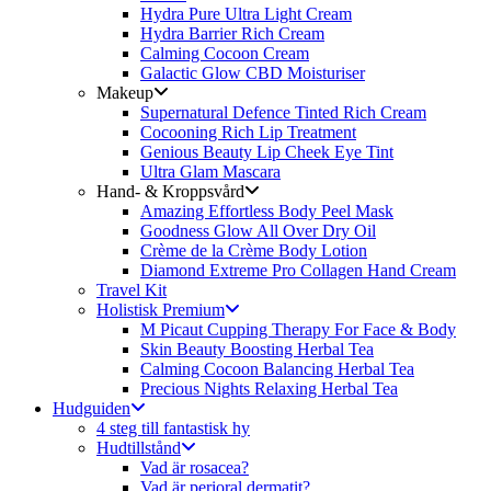
Hydra Pure Ultra Light Cream
Hydra Barrier Rich Cream
Calming Cocoon Cream
Galactic Glow CBD Moisturiser
Makeup
Supernatural Defence Tinted Rich Cream
Cocooning Rich Lip Treatment
Genious Beauty Lip Cheek Eye Tint
Ultra Glam Mascara
Hand- & Kroppsvård
Amazing Effortless Body Peel Mask
Goodness Glow All Over Dry Oil
Crème de la Crème Body Lotion
Diamond Extreme Pro Collagen Hand Cream
Travel Kit
Holistisk Premium
M Picaut Cupping Therapy For Face & Body
Skin Beauty Boosting Herbal Tea
Calming Cocoon Balancing Herbal Tea
Precious Nights Relaxing Herbal Tea
Hudguiden
4 steg till fantastisk hy
Hudtillstånd
Vad är rosacea?
Vad är perioral dermatit?