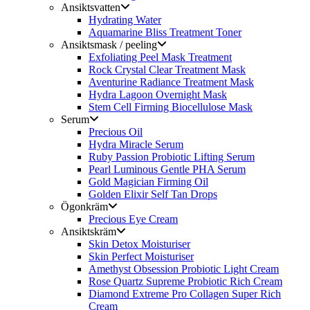
Ansiktsvatten
Hydrating Water
Aquamarine Bliss Treatment Toner
Ansiktsmask / peeling
Exfoliating Peel Mask Treatment
Rock Crystal Clear Treatment Mask
Aventurine Radiance Treatment Mask
Hydra Lagoon Overnight Mask
Stem Cell Firming Biocellulose Mask
Serum
Precious Oil
Hydra Miracle Serum
Ruby Passion Probiotic Lifting Serum
Pearl Luminous Gentle PHA Serum
Gold Magician Firming Oil
Golden Elixir Self Tan Drops
Ögonkräm
Precious Eye Cream
Ansiktskräm
Skin Detox Moisturiser
Skin Perfect Moisturiser
Amethyst Obsession Probiotic Light Cream
Rose Quartz Supreme Probiotic Rich Cream
Diamond Extreme Pro Collagen Super Rich
Cream