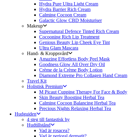
Hydra Pure Ultra Light Cream
Hydra Barrier Rich Cream
Calming Cocoon Cream
Galactic Glow CBD Moisturiser
Makeup
Supernatural Defence Tinted Rich Cream
Cocooning Rich Lip Treatment
Genious Beauty Lip Cheek Eye Tint
Ultra Glam Mascara
Hand- & Kroppsvård
Amazing Effortless Body Peel Mask
Goodness Glow All Over Dry Oil
Crème de la Crème Body Lotion
Diamond Extreme Pro Collagen Hand Cream
Travel Kit
Holistisk Premium
M Picaut Cupping Therapy For Face & Body
Skin Beauty Boosting Herbal Tea
Calming Cocoon Balancing Herbal Tea
Precious Nights Relaxing Herbal Tea
Hudguiden
4 steg till fantastisk hy
Hudtillstånd
Vad är rosacea?
Vad är perioral dermatit?