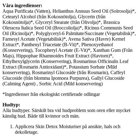
Våra ingredienser:
Aqua Purificata (Vatten), Helianthus Annuus Seed Oil (Solrosolja)*,
Cetearyl Alcohol (från Kokosnötolja), Glycerin (från
Kokosnötolja)*, Glyceryl Stearate (från Olivolja)*, Brassica
Oleracea Italica Seed Oil (Broccoliolja)*, Ricinus Communis Seed
Oil (Ricinolja)*, Polyglyceryl-6 Palmitate/Succinate (Vegetabilisk)*,
Farnesyl Acetate (Vegetabilisk)*, Avena Sativa (Havre) Kernel
Extract*, Panthenyl Triacetate (B-Vit)*, Phenoxyethanol
(Konservering), Tocopheryl Acetate (E-Vit)*, Xanthan Gum (Från
Majs), Hippophae Rhamnoides Fruit Extract (Havtorn)*,
Ethylhexylglycerin (Konservering), Rosmarinus Officinalis Leaf
Extract (Rosmarin Antioxidant)*, Potassium Sorbate (Mild
konservering), Rosmarinyl Glucoside (från Rosmarin), Caffeyl
Glucoside (från blomma Ipomoea Purpurea), Gallyl Glucoside
(Calming Agent) , Sorbic Acid (Mild konservering)
*Ingredienser från ekologiskt certifierade odlingar
Hudtyp:
Alla hudtyper. Särskilt bra vid hudproblem som oren eller mycket
känslig hud. Både till kvinnor och män.
Applicera Skin Detox Moisturiser på ansikte, hals och
dekolletage.