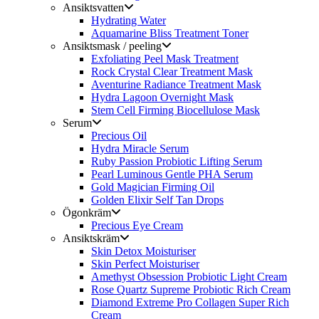
Ansiktsvatten
Hydrating Water
Aquamarine Bliss Treatment Toner
Ansiktsmask / peeling
Exfoliating Peel Mask Treatment
Rock Crystal Clear Treatment Mask
Aventurine Radiance Treatment Mask
Hydra Lagoon Overnight Mask
Stem Cell Firming Biocellulose Mask
Serum
Precious Oil
Hydra Miracle Serum
Ruby Passion Probiotic Lifting Serum
Pearl Luminous Gentle PHA Serum
Gold Magician Firming Oil
Golden Elixir Self Tan Drops
Ögonkräm
Precious Eye Cream
Ansiktskräm
Skin Detox Moisturiser
Skin Perfect Moisturiser
Amethyst Obsession Probiotic Light Cream
Rose Quartz Supreme Probiotic Rich Cream
Diamond Extreme Pro Collagen Super Rich
Cream