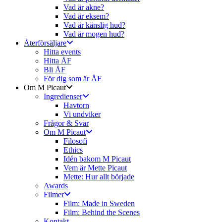
Vad är akne?
Vad är eksem?
Vad är känslig hud?
Vad är mogen hud?
Återförsäljare
Hitta events
Hitta ÅF
Bli ÅF
För dig som är ÅF
Om M Picaut
Ingredienser
Havtorn
Vi undviker
Frågor & Svar
Om M Picaut
Filosofi
Ethics
Idén bakom M Picaut
Vem är Mette Picaut
Mette: Hur allt började
Awards
Filmer
Film: Made in Sweden
Film: Behind the Scenes
Kontakt