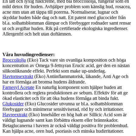
En lätt och lyxig fuktcrème, med bla broccoliolja, fungerar som en
mild detox för huden. Avhjälper problem som känslig hud, rosacea,
acne mm utan att täppa till porerna. Normaliserar, lugnar och
skyddar huden både dag och natt. Ett patent med glucocider från
bl.a. solhattsblomman dämpar och förebygger rodnader samt rensar
ut och avgiftar huden. Rik på certifierade ekologiska ingredienser.
Allergenfri och helt utan doftämnen.
Våra huvudingredienser:
Broccoliolja
(Eko) Tack vare sin ovanliga komposition och höga
koncentration av Omega 9-fettsyran Erucic acid, ger den en nästan
silikonliknande effekt. Perfekt som make up-underlag.
Havtornsextrakt
(Eko) Antiinflammatorisk, läkande, Anti Age och
har en förmåga att bromsa hudens åldrande.
Farnesyl Acetate
En naturlig komponent som hjälper huden att
kontrollera och reglera produktionen av sebum. Effektiv för att ge
ökad elasticitet och för att öka hudens förmåga att binda fukt.
Glukosider
(Eko) Glucosider utvunna ur bl.a. solhattsblomman
förebygger och minimerar sensitiviserad, röd hy och irritationer.
Havreextrakt
(Eko) Innehåller en hög halt av Sillicic Acid som är
väldigt lugnande samt kan förbättra eksem eller brännskador.
Betaglucanerna i havren är också väldigt positiva för problemhud.
Kan hjälpa acne, oren hud, psoriasis och minska hudirritationer.