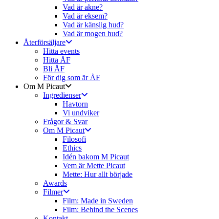
Vad är akne?
Vad är eksem?
Vad är känslig hud?
Vad är mogen hud?
Återförsäljare
Hitta events
Hitta ÅF
Bli ÅF
För dig som är ÅF
Om M Picaut
Ingredienser
Havtorn
Vi undviker
Frågor & Svar
Om M Picaut
Filosofi
Ethics
Idén bakom M Picaut
Vem är Mette Picaut
Mette: Hur allt började
Awards
Filmer
Film: Made in Sweden
Film: Behind the Scenes
Kontakt