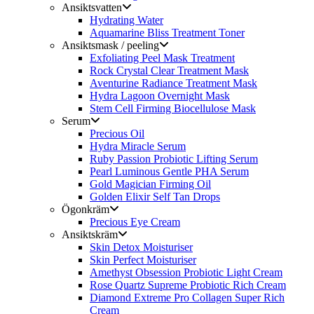
Ansiktsvatten
Hydrating Water
Aquamarine Bliss Treatment Toner
Ansiktsmask / peeling
Exfoliating Peel Mask Treatment
Rock Crystal Clear Treatment Mask
Aventurine Radiance Treatment Mask
Hydra Lagoon Overnight Mask
Stem Cell Firming Biocellulose Mask
Serum
Precious Oil
Hydra Miracle Serum
Ruby Passion Probiotic Lifting Serum
Pearl Luminous Gentle PHA Serum
Gold Magician Firming Oil
Golden Elixir Self Tan Drops
Ögonkräm
Precious Eye Cream
Ansiktskräm
Skin Detox Moisturiser
Skin Perfect Moisturiser
Amethyst Obsession Probiotic Light Cream
Rose Quartz Supreme Probiotic Rich Cream
Diamond Extreme Pro Collagen Super Rich
Cream