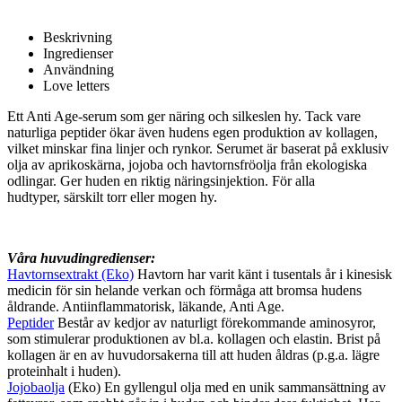
Beskrivning
Ingredienser
Användning
Love letters
Ett Anti Age-serum som ger näring och silkeslen hy. Tack vare
naturliga peptider ökar även hudens egen produktion av kollagen,
vilket minskar fina linjer och rynkor. Serumet är baserat på exklusiv
olja av aprikoskärna, jojoba och havtornsfröolja från ekologiska
odlingar. Ger huden en riktig näringsinjektion. För alla
hudtyper, särskilt torr eller mogen hy.
Våra huvudingredienser:
Havtornsextrakt
(Eko)
Havtorn har varit känt i tusentals år i kinesisk
medicin för sin helande verkan och förmåga att bromsa hudens
åldrande. Antiinflammatorisk, läkande, Anti Age.
Peptider
Består av kedjor av naturligt förekommande aminosyror,
som stimulerar produktionen av bl.a. kollagen och elastin. Brist på
kollagen är en av huvudorsakerna till att huden åldras (p.g.a. lägre
proteinhalt i huden).
Jojobaolja
(Eko)
En gyllengul olja med en unik sammansättning av