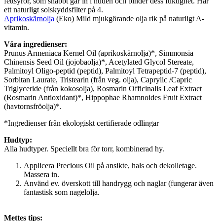
fettsyror, som snabbt går in i huden och binder dess fuktighet. Har
ett naturligt solskyddsfilter på 4.
Aprikoskärnolja
(Eko)
Mild mjukgörande olja rik på naturligt A-
vitamin.
Våra ingredienser:
Prunus Armeniaca Kernel Oil (aprikoskärnolja)*, Simmonsia
Chinensis Seed Oil (jojobaolja)*, Acetylated Glycol Stereate,
Palmitoyl Oligo-peptid (peptid), Palmitoyl Tetrapeptid-7 (peptid),
Sorbitan Laurate, Tristearin (från veg. olja), Caprylic /Capric
Triglyceride (från kokosolja), Rosmarin Officinalis Leaf Extract
(Rosmarin Antioxidant)*, Hippophae Rhamnoides Fruit Extract
(havtornsfröolja)*.
*Ingredienser från ekologiskt certifierade odlingar
Hudtyp:
Alla hudtyper. Speciellt bra för torr, kombinerad hy.
Applicera Precious Oil på ansikte, hals och dekolletage.
Massera in.
Använd ev. överskott till handrygg och naglar (fungerar även
fantastisk som nagelolja.
Mettes tips: