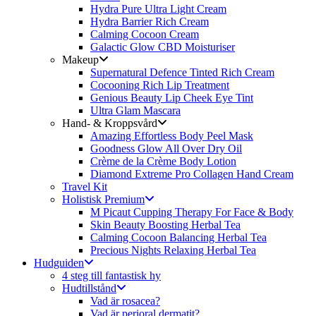
Hydra Pure Ultra Light Cream
Hydra Barrier Rich Cream
Calming Cocoon Cream
Galactic Glow CBD Moisturiser
Makeup
Supernatural Defence Tinted Rich Cream
Cocooning Rich Lip Treatment
Genious Beauty Lip Cheek Eye Tint
Ultra Glam Mascara
Hand- & Kroppsvård
Amazing Effortless Body Peel Mask
Goodness Glow All Over Dry Oil
Crème de la Crème Body Lotion
Diamond Extreme Pro Collagen Hand Cream
Travel Kit
Holistisk Premium
M Picaut Cupping Therapy For Face & Body
Skin Beauty Boosting Herbal Tea
Calming Cocoon Balancing Herbal Tea
Precious Nights Relaxing Herbal Tea
Hudguiden
4 steg till fantastisk hy
Hudtillstånd
Vad är rosacea?
Vad är perioral dermatit?