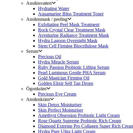
Ansiktsvatten
Hydrating Water
Aquamarine Bliss Treatment Toner
Ansiktsmask / peeling
Exfoliating Peel Mask Treatment
Rock Crystal Clear Treatment Mask
Aventurine Radiance Treatment Mask
Hydra Lagoon Overnight Mask
Stem Cell Firming Biocellulose Mask
Serum
Precious Oil
Hydra Miracle Serum
Ruby Passion Probiotic Lifting Serum
Pearl Luminous Gentle PHA Serum
Gold Magician Firming Oil
Golden Elixir Self Tan Drops
Ögonkräm
Precious Eye Cream
Ansiktskräm
Skin Detox Moisturiser
Skin Perfect Moisturiser
Amethyst Obsession Probiotic Light Cream
Rose Quartz Supreme Probiotic Rich Cream
Diamond Extreme Pro Collagen Super Rich Crea
Hydra Pure Ultra Light Cream