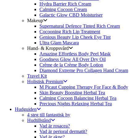
Hydra Barrier Rich Cream
Calming Cocoon Cream
Galactic Glow CBD Moisturiser
Makeup
Supernatural Defence Tinted Rich Cream
Cocooning Rich Lip Treatment
Genious Beauty Lip Cheek Eye Tint
Ultra Glam Mascara
Hand- & Kroppsvård
Amazing Effortless Body Peel Mask
Goodness Glow All Over Dry Oil
Crème de la Crème Body Lotion
Diamond Extreme Pro Collagen Hand Cream
Travel Kit
Holistisk Premium
M Picaut Cupping Therapy For Face & Body
Skin Beauty Boosting Herbal Tea
Calming Cocoon Balancing Herbal Tea
Precious Nights Relaxing Herbal Tea
Hudguiden
4 steg till fantastisk hy
Hudtillstånd
Vad är rosacea?
Vad är perioral dermatit?
Vad är akne?