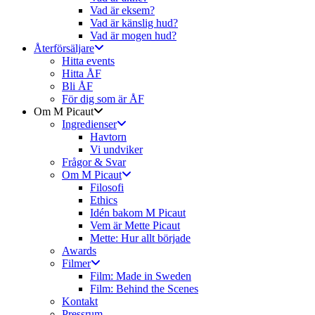
Vad är eksem?
Vad är känslig hud?
Vad är mogen hud?
Återförsäljare
Hitta events
Hitta ÅF
Bli ÅF
För dig som är ÅF
Om M Picaut
Ingredienser
Havtorn
Vi undviker
Frågor & Svar
Om M Picaut
Filosofi
Ethics
Idén bakom M Picaut
Vem är Mette Picaut
Mette: Hur allt började
Awards
Filmer
Film: Made in Sweden
Film: Behind the Scenes
Kontakt
Pressrum