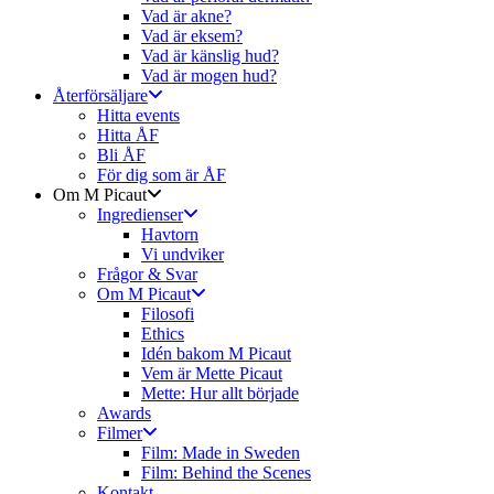
Vad är akne?
Vad är eksem?
Vad är känslig hud?
Vad är mogen hud?
Återförsäljare
Hitta events
Hitta ÅF
Bli ÅF
För dig som är ÅF
Om M Picaut
Ingredienser
Havtorn
Vi undviker
Frågor & Svar
Om M Picaut
Filosofi
Ethics
Idén bakom M Picaut
Vem är Mette Picaut
Mette: Hur allt började
Awards
Filmer
Film: Made in Sweden
Film: Behind the Scenes
Kontakt