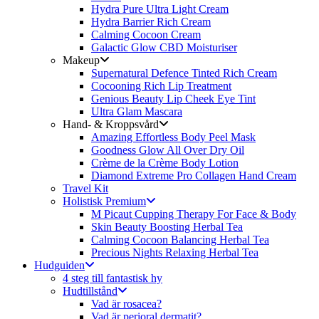
Hydra Pure Ultra Light Cream
Hydra Barrier Rich Cream
Calming Cocoon Cream
Galactic Glow CBD Moisturiser
Makeup
Supernatural Defence Tinted Rich Cream
Cocooning Rich Lip Treatment
Genious Beauty Lip Cheek Eye Tint
Ultra Glam Mascara
Hand- & Kroppsvård
Amazing Effortless Body Peel Mask
Goodness Glow All Over Dry Oil
Crème de la Crème Body Lotion
Diamond Extreme Pro Collagen Hand Cream
Travel Kit
Holistisk Premium
M Picaut Cupping Therapy For Face & Body
Skin Beauty Boosting Herbal Tea
Calming Cocoon Balancing Herbal Tea
Precious Nights Relaxing Herbal Tea
Hudguiden
4 steg till fantastisk hy
Hudtillstånd
Vad är rosacea?
Vad är perioral dermatit?