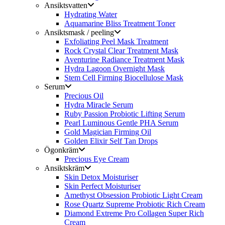
Ansiktsvatten
Hydrating Water
Aquamarine Bliss Treatment Toner
Ansiktsmask / peeling
Exfoliating Peel Mask Treatment
Rock Crystal Clear Treatment Mask
Aventurine Radiance Treatment Mask
Hydra Lagoon Overnight Mask
Stem Cell Firming Biocellulose Mask
Serum
Precious Oil
Hydra Miracle Serum
Ruby Passion Probiotic Lifting Serum
Pearl Luminous Gentle PHA Serum
Gold Magician Firming Oil
Golden Elixir Self Tan Drops
Ögonkräm
Precious Eye Cream
Ansiktskräm
Skin Detox Moisturiser
Skin Perfect Moisturiser
Amethyst Obsession Probiotic Light Cream
Rose Quartz Supreme Probiotic Rich Cream
Diamond Extreme Pro Collagen Super Rich
Cream