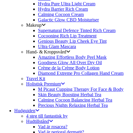
Hydra Pure Ultra Light Cream
Hydra Barrier Rich Cream
Calming Cocoon Cream
Galactic Glow CBD Moisturiser
Makeup
Supernatural Defence Tinted Rich Cream
Cocooning Rich Lip Treatment
Genious Beauty Lip Cheek Eye Tint
Ultra Glam Mascara
Hand- & Kroppsvård
Amazing Effortless Body Peel Mask
Goodness Glow All Over Dry Oil
Crème de la Crème Body Lotion
Diamond Extreme Pro Collagen Hand Cream
Travel Kit
Holistisk Premium
M Picaut Cupping Therapy For Face & Body
Skin Beauty Boosting Herbal Tea
Calming Cocoon Balancing Herbal Tea
Precious Nights Relaxing Herbal Tea
Hudguiden
4 steg till fantastisk hy
Hudtillstånd
Vad är rosacea?
Vad är perioral dermatit?