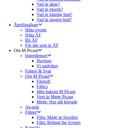
Vad är akne?
Vad är eksem?
Vad är känslig hud?
Vad är mogen hud?
Återförsäljare
Hitta events
Hitta ÅF
Bli ÅF
För dig som är ÅF
Om M Picaut
Ingredienser
Havtorn
Vi undviker
Frågor & Svar
Om M Picaut
Filosofi
Ethics
Idén bakom M Picaut
Vem är Mette Picaut
Mette: Hur allt började
Awards
Filmer
Film: Made in Sweden
Film: Behind the Scenes
Kontakt