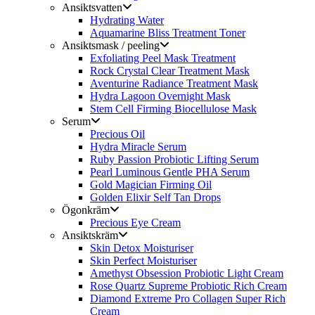
Ansiktsvatten
Hydrating Water
Aquamarine Bliss Treatment Toner
Ansiktsmask / peeling
Exfoliating Peel Mask Treatment
Rock Crystal Clear Treatment Mask
Aventurine Radiance Treatment Mask
Hydra Lagoon Overnight Mask
Stem Cell Firming Biocellulose Mask
Serum
Precious Oil
Hydra Miracle Serum
Ruby Passion Probiotic Lifting Serum
Pearl Luminous Gentle PHA Serum
Gold Magician Firming Oil
Golden Elixir Self Tan Drops
Ögonkräm
Precious Eye Cream
Ansiktskräm
Skin Detox Moisturiser
Skin Perfect Moisturiser
Amethyst Obsession Probiotic Light Cream
Rose Quartz Supreme Probiotic Rich Cream
Diamond Extreme Pro Collagen Super Rich
Cream