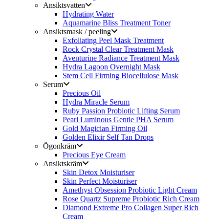
Ansiktsvatten
Hydrating Water
Aquamarine Bliss Treatment Toner
Ansiktsmask / peeling
Exfoliating Peel Mask Treatment
Rock Crystal Clear Treatment Mask
Aventurine Radiance Treatment Mask
Hydra Lagoon Overnight Mask
Stem Cell Firming Biocellulose Mask
Serum
Precious Oil
Hydra Miracle Serum
Ruby Passion Probiotic Lifting Serum
Pearl Luminous Gentle PHA Serum
Gold Magician Firming Oil
Golden Elixir Self Tan Drops
Ögonkräm
Precious Eye Cream
Ansiktskräm
Skin Detox Moisturiser
Skin Perfect Moisturiser
Amethyst Obsession Probiotic Light Cream
Rose Quartz Supreme Probiotic Rich Cream
Diamond Extreme Pro Collagen Super Rich
Cream