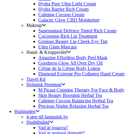
Hydra Pure Ultra Light Cream
Hydra Barrier Rich Cream
Calming Cocoon Cream
Galactic Glow CBD Moisturiser
Makeup
Supernatural Defence Tinted Rich Cream
Cocooning Rich Lip Treatment
Genious Beauty Lip Cheek Eye Tint
Ultra Glam Mascara
Hand- & Kroppsvård
Amazing Effortless Body Peel Mask
Goodness Glow All Over Dry Oil
Crème de la Crème Body Lotion
Diamond Extreme Pro Collagen Hand Cream
Travel Kit
Holistisk Premium
M Picaut Cupping Therapy For Face & Body
Skin Beauty Boosting Herbal Tea
Calming Cocoon Balancing Herbal Tea
Precious Nights Relaxing Herbal Tea
Hudguiden
4 steg till fantastisk hy
Hudtillstånd
Vad är rosacea?
Vad är perioral dermatit?