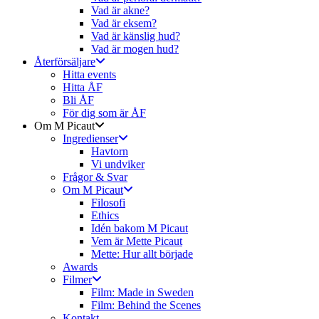
Vad är akne?
Vad är eksem?
Vad är känslig hud?
Vad är mogen hud?
Återförsäljare
Hitta events
Hitta ÅF
Bli ÅF
För dig som är ÅF
Om M Picaut
Ingredienser
Havtorn
Vi undviker
Frågor & Svar
Om M Picaut
Filosofi
Ethics
Idén bakom M Picaut
Vem är Mette Picaut
Mette: Hur allt började
Awards
Filmer
Film: Made in Sweden
Film: Behind the Scenes
Kontakt