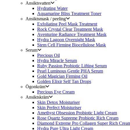
Ansiktsvatten
Hydrating Water
Aquamarine Bliss Treatment Toner
Ansiktsmask / peeling
Exfoliating Peel Mask Treatment
Rock Crystal Clear Treatment Mask
Aventurine Radiance Treatment Mask
Hydra Lagoon Overnight Mask
Stem Cell Firming Biocellulose Mask
Serum
Precious Oil
Hydra Miracle Serum
Ruby Passion Probiotic Lifting Serum
Pearl Luminous Gentle PHA Serum
Gold Magician Firming Oil
Golden Elixir Self Tan Drops
Ögonkräm
Precious Eye Cream
Ansiktskräm
Skin Detox Moisturiser
Skin Perfect Moisturiser
Amethyst Obsession Probiotic Light Cream
Rose Quartz Supreme Probiotic Rich Cream
Diamond Extreme Pro Collagen Super Rich Crea
Hydra Pure Ultra Light Cream