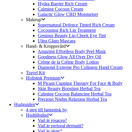
Hydra Barrier Rich Cream
Calming Cocoon Cream
Galactic Glow CBD Moisturiser
Makeup
Supernatural Defence Tinted Rich Cream
Cocooning Rich Lip Treatment
Genious Beauty Lip Cheek Eye Tint
Ultra Glam Mascara
Hand- & Kroppsvård
Amazing Effortless Body Peel Mask
Goodness Glow All Over Dry Oil
Crème de la Crème Body Lotion
Diamond Extreme Pro Collagen Hand Cream
Travel Kit
Holistisk Premium
M Picaut Cupping Therapy For Face & Body
Skin Beauty Boosting Herbal Tea
Calming Cocoon Balancing Herbal Tea
Precious Nights Relaxing Herbal Tea
Hudguiden
4 steg till fantastisk hy
Hudtillstånd
Vad är rosacea?
Vad är perioral dermatit?
Vad är akne?