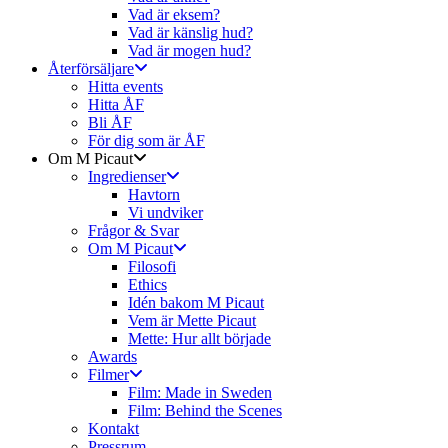
Vad är eksem?
Vad är känslig hud?
Vad är mogen hud?
Återförsäljare
Hitta events
Hitta ÅF
Bli ÅF
För dig som är ÅF
Om M Picaut
Ingredienser
Havtorn
Vi undviker
Frågor & Svar
Om M Picaut
Filosofi
Ethics
Idén bakom M Picaut
Vem är Mette Picaut
Mette: Hur allt började
Awards
Filmer
Film: Made in Sweden
Film: Behind the Scenes
Kontakt
Pressrum