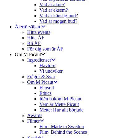
Vad är akne?
Vad är eksem?
Vad är känslig hud?
Vad är mogen hud?
Återförsäljare
Hitta events
Hitta ÅF
Bli ÅF
För dig som är ÅF
Om M Picaut
Ingredienser
Havtorn
Vi undviker
Frågor & Svar
Om M Picaut
Filosofi
Ethics
Idén bakom M Picaut
Vem är Mette Picaut
Mette: Hur allt började
Awards
Filmer
Film: Made in Sweden
Film: Behind the Scenes
Kontakt