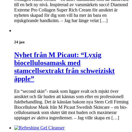
till en helt ny nivå. Inspirerad av varumärkets succé Diamond
Extreme Pro Collagen Super Rich Cream för ansiktet är
nyheten skapad för dig som vill ha mer än bara en
mjukgörande handkräm. – Jag har länge velat […]
24 jan
Nyhet från M Picaut: “Lyxig
biocellulosamask med
stamcellsextrakt från schweiziskt
äpple”
En “second skin”- mask som ligger svalt och mjukt över
ansiktet och får huden att kännas som efter en professionell
fuktbehandling. Det är känslan bakom nya Stem Cell Firming
Biocellulose Mask från M Picaut Swedish Skincare – en bio-
cellulosamask som sluter tätt mot huden och maximerar
upptaget av aktiva ingredienser. – Jag ville skapa en […]