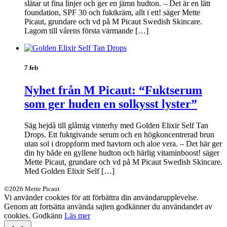
slätar ut fina linjer och ger en jämn hudton. – Det är en lätt
foundation, SPF 30 och fuktkräm, allt i ett! säger Mette
Picaut, grundare och vd på M Picaut Swedish Skincare.
Lagom till vårens första värmande […]
7 feb
Nyhet från M Picaut: “Fuktserum
som ger huden en solkysst lyster”
Säg hejdå till glåmig vinterhy med Golden Elixir Self Tan
Drops. Ett fuktgivande serum och en högkoncentrerad brun
utan sol i droppform med havtorn och aloe vera. – Det här ger
din hy både en gyllene hudton och härlig vitaminboost! säger
Mette Picaut, grundare och vd på M Picaut Swedish Skincare.
Med Golden Elixir Self […]
©2026 Mette Picaut
Vi använder cookies för att förbättra din användarupplevelse.
Genom att fortsätta använda sajten godkänner du användandet av
cookies.
Godkänn
Läs mer