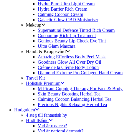
Hydra Pure Ultra Light Cream
Hydra Barrier Rich Cream
Calming Cocoon Cream
Galactic Glow CBD Moisturiser
Makeup
Supernatural Defence Tinted Rich Cream
Cocooning Rich Lip Treatment
Genious Beauty Lip Cheek Eye Tint
Ultra Glam Mascara
Hand- & Kroppsvård
Amazing Effortless Body Peel Mask
Goodness Glow All Over Dry Oil
Crème de la Crème Body Lotion
Diamond Extreme Pro Collagen Hand Cream
Travel Kit
Holistisk Premium
M Picaut Cupping Therapy For Face & Body
Skin Beauty Boosting Herbal Tea
Calming Cocoon Balancing Herbal Tea
Precious Nights Relaxing Herbal Tea
Hudguiden
4 steg till fantastisk hy
Hudtillstånd
Vad är rosacea?
Vad är perioral dermatit?