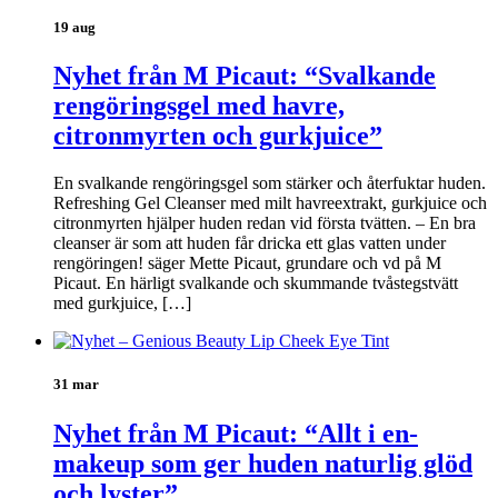
19 aug
Nyhet från M Picaut: “Svalkande
rengöringsgel med havre,
citronmyrten och gurkjuice”
En svalkande rengöringsgel som stärker och återfuktar huden.
Refreshing Gel Cleanser med milt havreextrakt, gurkjuice och
citronmyrten hjälper huden redan vid första tvätten. – En bra
cleanser är som att huden får dricka ett glas vatten under
rengöringen! säger Mette Picaut, grundare och vd på M
Picaut. En härligt svalkande och skummande tvåstegstvätt
med gurkjuice, […]
31 mar
Nyhet från M Picaut: “Allt i en-
makeup som ger huden naturlig glöd
och lyster”