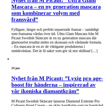
Nyhet från M Picaut: ”Ultra Glam
Mascara – en ny generation mascara
som kombinerar volym med
fransvård”
Fylligare, längre och perfekt separerade fransar – samtidigt
som fransarna vårdas över tid. Ultra Glam Mascara från M
Picaut Swedish Skincare är en ny generation mascara där
glamouröst resultat möter en skonsam och vårdande formula.
– En mascara är en av de viktigaste produkterna i
sminkväskan. Det är få saker som gör så stor skillnad […]
24 jan
Nyhet från M Picaut: ”Lyxig pro age-
boost för händerna – inspirerad av
vår ikoniska diamantkräm”
M Picaut Swedish Skincare lanserar Diamond Extreme Pro
Collagen Hand Cream – en aktiv handkräm som tar handvård