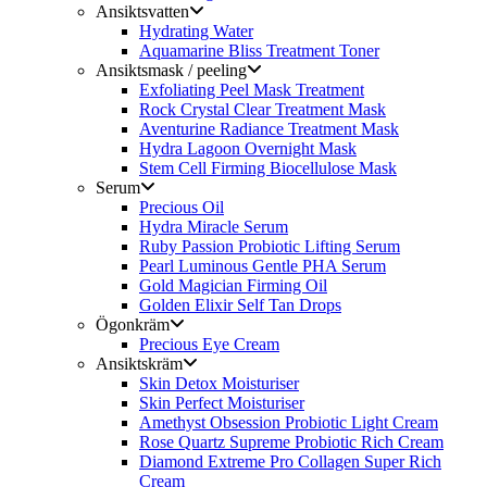
Ansiktsvatten
Hydrating Water
Aquamarine Bliss Treatment Toner
Ansiktsmask / peeling
Exfoliating Peel Mask Treatment
Rock Crystal Clear Treatment Mask
Aventurine Radiance Treatment Mask
Hydra Lagoon Overnight Mask
Stem Cell Firming Biocellulose Mask
Serum
Precious Oil
Hydra Miracle Serum
Ruby Passion Probiotic Lifting Serum
Pearl Luminous Gentle PHA Serum
Gold Magician Firming Oil
Golden Elixir Self Tan Drops
Ögonkräm
Precious Eye Cream
Ansiktskräm
Skin Detox Moisturiser
Skin Perfect Moisturiser
Amethyst Obsession Probiotic Light Cream
Rose Quartz Supreme Probiotic Rich Cream
Diamond Extreme Pro Collagen Super Rich
Cream