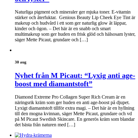
Naturliga pigment och mineraler ger mjuka toner. E-vitamin
stärker och återfuktar. Genious Beauty Lip Cheek Eye Tint är
makeup och hudvård i ett som ger naturlig glow åt läppar,
kinder och ögon. – Det här är en snabb och smart
multimakeup som ger huden en frisk glöd och hälsosam lyster,
säger Mette Picaut, grundare och […]
30 aug
Nyhet från M Picaut: “Lyxig anti age-
boost med diamantstoft”
Diamond Extreme Pro Collagen Super Rich Cream är en
näringsrik kräm som ger huden en anti age-boost på djupet.
Lyxigt diamantstoft tillför extra magi. – Det här är en hyllning
till den mogna kvinnan, säger Mette Picaut, grundare och vd
på M Picaut Swedish Skincare. En generös kräm som blandar
det bästa från naturen med […]