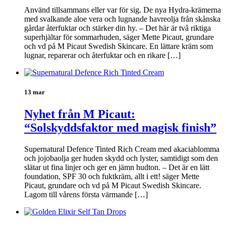
Använd tillsammans eller var för sig. De nya Hydra-krämerna
med svalkande aloe vera och lugnande havreolja från skånska
gårdar återfuktar och stärker din hy. – Det här är två riktiga
superhjältar för sommarhuden, säger Mette Picaut, grundare
och vd på M Picaut Swedish Skincare. En lättare kräm som
lugnar, reparerar och återfuktar och en rikare […]
13 mar
Nyhet från M Picaut:
“Solskyddsfaktor med magisk finish”
Supernatural Defence Tinted Rich Cream med akaciablomma
och jojobaolja ger huden skydd och lyster, samtidigt som den
slätar ut fina linjer och ger en jämn hudton. – Det är en lätt
foundation, SPF 30 och fuktkräm, allt i ett! säger Mette
Picaut, grundare och vd på M Picaut Swedish Skincare.
Lagom till vårens första värmande […]