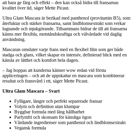
att bara ge färg och effekt – den kan också bidra till fransarnas
kvalitet över tid, säger Mette Picaut.
Ultra Glam Mascara är berikad med panthenol (provitamin B5), som
återfuktar och stärker fransarna, samt lindblomsextrakt som verkar
lugnande och mjukgörande. Tillsammans bidrar de till att fransarna
känns mer flexibla, motståndskraftiga och välvårdade vid daglig
användning.
Mascaran omsluter varje frans med en flexibel film som ger både
stadga och glans, vilket skapar en intensiv, definierad blick med en
känsla av lätthet och komfort hela dagen.
– Jag hoppas att kunderna känner wow redan vid första
appliceringen – och att de uppskattar en mascara som kombinerar
resultat och fransvård i ett, säger Mette Picaut.
Ultra Glam Mascara – Svart
Fylligare, längre och perfekt separerade fransar
Volym och definition utan klumpar
Byggbar formula med lång hållbarhet
Parfymfri och skonsam för känsliga ögon
Vårdande ingredienser som panthenol och lindblomsextrakt
Vegansk formula