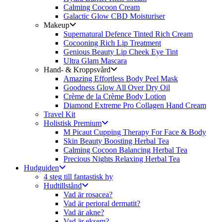
Calming Cocoon Cream
Galactic Glow CBD Moisturiser
Makeup
Supernatural Defence Tinted Rich Cream
Cocooning Rich Lip Treatment
Genious Beauty Lip Cheek Eye Tint
Ultra Glam Mascara
Hand- & Kroppsvård
Amazing Effortless Body Peel Mask
Goodness Glow All Over Dry Oil
Crème de la Crème Body Lotion
Diamond Extreme Pro Collagen Hand Cream
Travel Kit
Holistisk Premium
M Picaut Cupping Therapy For Face & Body
Skin Beauty Boosting Herbal Tea
Calming Cocoon Balancing Herbal Tea
Precious Nights Relaxing Herbal Tea
Hudguiden
4 steg till fantastisk hy
Hudtillstånd
Vad är rosacea?
Vad är perioral dermatit?
Vad är akne?
Vad är eksem?