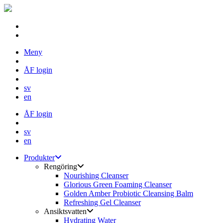
Skip
Meny
to
content
ÅF login
sv
en
ÅF login
sv
en
Produkter
Rengöring
Nourishing Cleanser
Glorious Green Foaming Cleanser
Golden Amber Probiotic Cleansing Balm
Refreshing Gel Cleanser
Ansiktsvatten
Hydrating Water