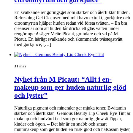
En svalkande rengöringsgel som stärker och återfuktar huden.
Refreshing Gel Cleanser med milt havreextrakt, gurkjuice och
citronmyrten hjälper huden redan vid första tvätten. – En bra
cleanser är som att huden får dricka ett glas vatten under
rengöringen! säger Mette Picaut, grundare och vd på M
Picaut. En härligt svalkande och skummande tvåstegstvätt
med gurkjuice, […]
31 mar
Nyhet från M Picaut: “Allt i en-
makeup som ger huden naturlig glöd
och lyster”
Naturliga pigment och mineraler ger mjuka toner. E-vitamin
stärker och återfuktar. Genious Beauty Lip Cheek Eye Tint är
makeup och hudvård i ett som ger naturlig glow åt läppar,
kinder och ögon. – Det här är en snabb och smart
multimakeup som ger huden en frisk glöd och hälsosam lyster,