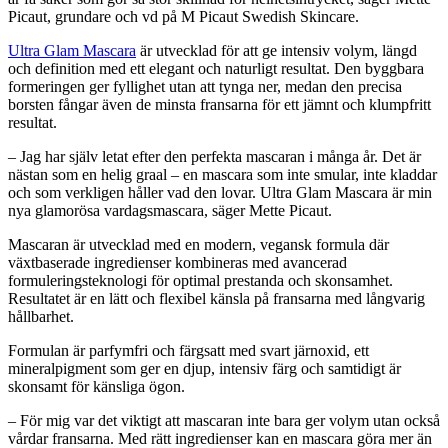
Picaut, grundare och vd på M Picaut Swedish Skincare.
Ultra Glam Mascara
är utvecklad för att ge intensiv volym, längd
och definition med ett elegant och naturligt resultat. Den byggbara
formeringen ger fyllighet utan att tynga ner, medan den precisa
borsten fångar även de minsta fransarna för ett jämnt och klumpfritt
resultat.
– Jag har själv letat efter den perfekta mascaran i många år. Det är
nästan som en helig graal – en mascara som inte smular, inte kladdar
och som verkligen håller vad den lovar. Ultra Glam Mascara är min
nya glamorösa vardagsmascara, säger Mette Picaut.
Mascaran är utvecklad med en modern, vegansk formula där
växtbaserade ingredienser kombineras med avancerad
formuleringsteknologi för optimal prestanda och skonsamhet.
Resultatet är en lätt och flexibel känsla på fransarna med långvarig
hållbarhet.
Formulan är parfymfri och färgsatt med svart järnoxid, ett
mineralpigment som ger en djup, intensiv färg och samtidigt är
skonsamt för känsliga ögon.
– För mig var det viktigt att mascaran inte bara ger volym utan också
vårdar fransarna. Med rätt ingredienser kan en mascara göra mer än