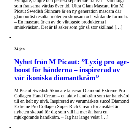
Fylligare, längre och perfekt separerade fransar – samtidigt
som fransarna vårdas över tid. Ultra Glam Mascara från M
Picaut Swedish Skincare är en ny generation mascara där
glamouröst resultat möter en skonsam och vårdande formula.
– En mascara är en av de viktigaste produkterna i
sminkväskan. Det är få saker som gör så stor skillnad […]
24 jan
Nyhet från M Picaut: ”Lyxig pro age-
boost för händerna – inspirerad av
vår ikoniska diamantkräm”
M Picaut Swedish Skincare lanserar Diamond Extreme Pro
Collagen Hand Cream – en aktiv handkräm som tar handvård
till en helt ny nivå. Inspirerad av varumärkets succé Diamond
Extreme Pro Collagen Super Rich Cream för ansiktet är
nyheten skapad för dig som vill ha mer än bara en
mjukgörande handkräm. – Jag har länge velat […]