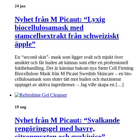
24 jan
Nyhet från M Picaut: “Lyxig
biocellulosamask med
stamcellsextrakt från schweiziskt
äpple”
En “second skin”- mask som ligger svalt och mjukt över
ansiktet och får huden att kännas som efter en professionell
fuktbehandling. Det är känslan bakom nya Stem Cell Firming
Biocellulose Mask från M Picaut Swedish Skincare – en bio-
cellulosamask som sluter tätt mot huden och maximerar
upptaget av aktiva ingredienser. – Jag ville skapa en […]
19 aug
Nyhet från M Picaut: “Svalkande
rengöringsgel med havre,
citronmyrten och gurkjuice”