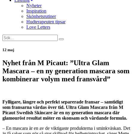
Läsning
Nyheter
Inspiration
Skönhetsrutiner
Hudterapeuten tipsar
Love Letters
12 maj
Nyhet från M Picaut: ”Ultra Glam
Mascara – en ny generation mascara som
kombinerar volym med fransvård”
Fylligare, längre och perfekt separerade fransar – samtidigt
som fransarna vårdas över tid. Ultra Glam Mascara från M
Picaut Swedish Skincare är en ny generation mascara där
glamouröst resultat möter en skonsam och vårdande formula.
– En mascara är en av de viktigaste produkterna i sminkväskan. Det
är få saker som gör så stor skillnad för helhetsintrycket, säger Mette