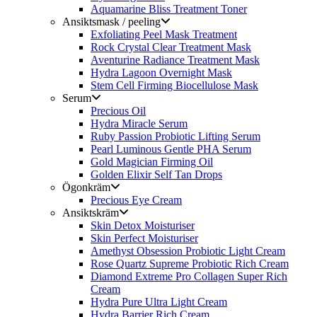
Aquamarine Bliss Treatment Toner
Ansiktsmask / peeling
Exfoliating Peel Mask Treatment
Rock Crystal Clear Treatment Mask
Aventurine Radiance Treatment Mask
Hydra Lagoon Overnight Mask
Stem Cell Firming Biocellulose Mask
Serum
Precious Oil
Hydra Miracle Serum
Ruby Passion Probiotic Lifting Serum
Pearl Luminous Gentle PHA Serum
Gold Magician Firming Oil
Golden Elixir Self Tan Drops
Ögonkräm
Precious Eye Cream
Ansiktskräm
Skin Detox Moisturiser
Skin Perfect Moisturiser
Amethyst Obsession Probiotic Light Cream
Rose Quartz Supreme Probiotic Rich Cream
Diamond Extreme Pro Collagen Super Rich
Cream
Hydra Pure Ultra Light Cream
Hydra Barrier Rich Cream