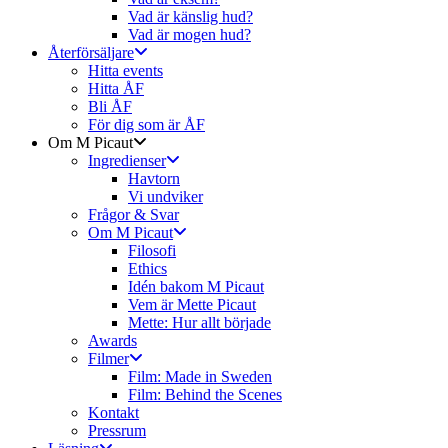
Vad är känslig hud?
Vad är mogen hud?
Återförsäljare
Hitta events
Hitta ÅF
Bli ÅF
För dig som är ÅF
Om M Picaut
Ingredienser
Havtorn
Vi undviker
Frågor & Svar
Om M Picaut
Filosofi
Ethics
Idén bakom M Picaut
Vem är Mette Picaut
Mette: Hur allt började
Awards
Filmer
Film: Made in Sweden
Film: Behind the Scenes
Kontakt
Pressrum