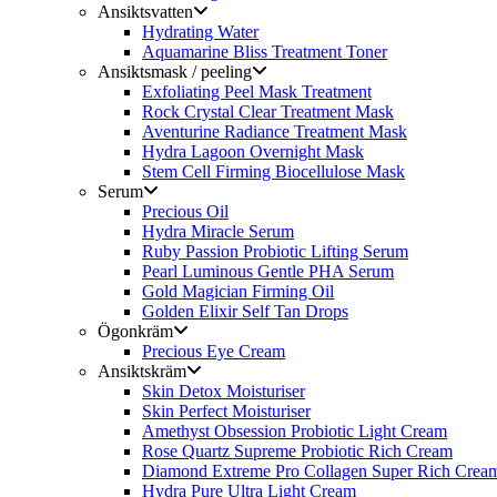
Ansiktsvatten
Hydrating Water
Aquamarine Bliss Treatment Toner
Ansiktsmask / peeling
Exfoliating Peel Mask Treatment
Rock Crystal Clear Treatment Mask
Aventurine Radiance Treatment Mask
Hydra Lagoon Overnight Mask
Stem Cell Firming Biocellulose Mask
Serum
Precious Oil
Hydra Miracle Serum
Ruby Passion Probiotic Lifting Serum
Pearl Luminous Gentle PHA Serum
Gold Magician Firming Oil
Golden Elixir Self Tan Drops
Ögonkräm
Precious Eye Cream
Ansiktskräm
Skin Detox Moisturiser
Skin Perfect Moisturiser
Amethyst Obsession Probiotic Light Cream
Rose Quartz Supreme Probiotic Rich Cream
Diamond Extreme Pro Collagen Super Rich Crea
Hydra Pure Ultra Light Cream