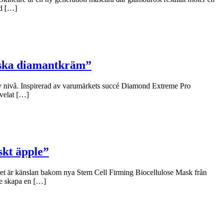
ad […]
niska diamantkräm”
y nivå. Inspirerad av varumärkets succé Diamond Extreme Pro
 velat […]
skt äpple”
 Det är känslan bakom nya Stem Cell Firming Biocellulose Mask från
le skapa en […]