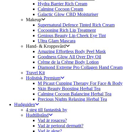
Hydra Barrier Rich Cream
Calming Cocoon Cream
Galactic Glow CBD Moisturiser
Makeup
Supernatural Defence Tinted Rich Cream
Cocooning Rich Lip Treatment
Genious Beauty Lip Cheek Eye Tint
Ultra Glam Mascara
Hand- & Kroppsvård
Amazing Effortless Body Peel Mask
Goodness Glow All Over Dry Oil
Crème de la Crème Body Lotion
Diamond Extreme Pro Collagen Hand Cream
Travel Kit
Holistisk Premium
M Picaut Cupping Therapy For Face & Body
Skin Beauty Boosting Herbal Tea
Calming Cocoon Balancing Herbal Tea
Precious Nights Relaxing Herbal Tea
Hudguiden
4 steg till fantastisk hy
Hudtillstånd
Vad är rosacea?
Vad är perioral dermatit?
Vad är akne?