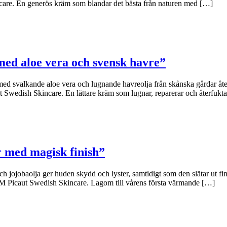
care. En generös kräm som blandar det bästa från naturen med […]
ed aloe vera och svensk havre”
 svalkande aloe vera och lugnande havreolja från skånska gårdar återfuk
Swedish Skincare. En lättare kräm som lugnar, reparerar och återfukta
r med magisk finish”
jobaolja ger huden skydd och lyster, samtidigt som den slätar ut fina
på M Picaut Swedish Skincare. Lagom till vårens första värmande […]