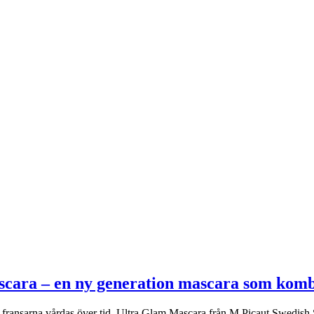
scara – en ny generation mascara som kom
om fransarna vårdas över tid. Ultra Glam Mascara från M Picaut Swedish 