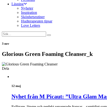
Läsning
Nyheter
Inspiration
Skönhetsrutiner
Hudterapeuten tipsar
Love Letters
3 nov
Glorious Green Foaming Cleanser_k
Dela
12 maj
Nyhet från M Picaut: ”Ultra Glam Ma
Fylligare, längre och perfekt separerade fransar – samtidigt s