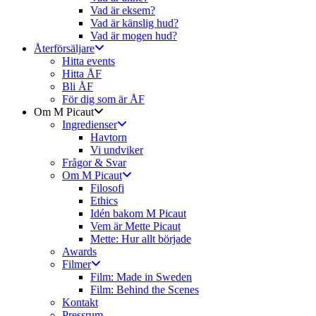
Vad är eksem?
Vad är känslig hud?
Vad är mogen hud?
Återförsäljare
Hitta events
Hitta ÅF
Bli ÅF
För dig som är ÅF
Om M Picaut
Ingredienser
Havtorn
Vi undviker
Frågor & Svar
Om M Picaut
Filosofi
Ethics
Idén bakom M Picaut
Vem är Mette Picaut
Mette: Hur allt började
Awards
Filmer
Film: Made in Sweden
Film: Behind the Scenes
Kontakt
Pressrum