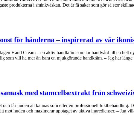
ste produkterna i sminkväskan. Det är få saker som gör så stor skilln
oost för händerna – inspirerad av vår iko
agen Hand Cream – en aktiv handkräm som tar handvård till en helt n
dig som vill ha mer än bara en mjukgörande handkräm. – Jag har länge
osamask med stamcellsextrakt från schweizi
et och får huden att kännas som efter en professionell fuktbehandling.
ätt mot huden och maximerar upptaget av aktiva ingredienser. – Jag vil