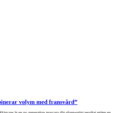
binerar volym med fransvård”
Skincare är en ny generation mascara där glamouröst resultat möter en