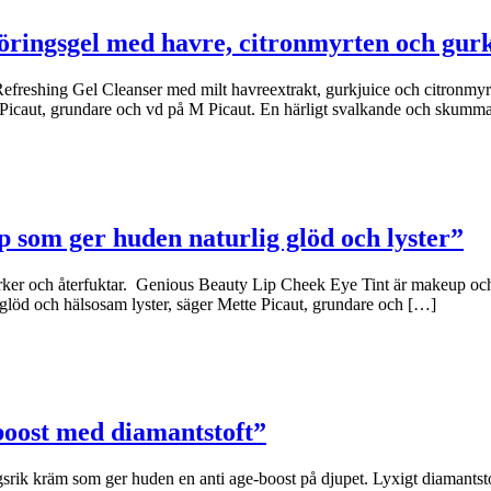
öringsgel med havre, citronmyrten och gur
freshing Gel Cleanser med milt havreextrakt, gurkjuice och citronmyrte
e Picaut, grundare och vd på M Picaut. En härligt svalkande och skumm
p som ger huden naturlig glöd och lyster”
rker och återfuktar. Genious Beauty Lip Cheek Eye Tint är makeup och 
glöd och hälsosam lyster, säger Mette Picaut, grundare och […]
boost med diamantstoft”
 kräm som ger huden en anti age-boost på djupet. Lyxigt diamantstoft 