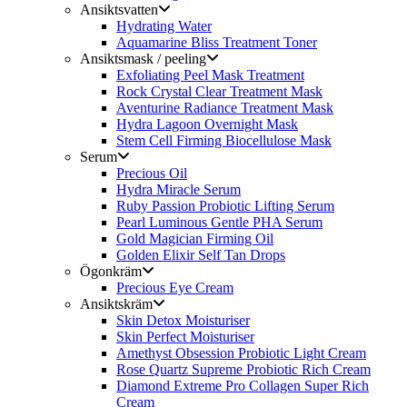
Ansiktsvatten
Hydrating Water
Aquamarine Bliss Treatment Toner
Ansiktsmask / peeling
Exfoliating Peel Mask Treatment
Rock Crystal Clear Treatment Mask
Aventurine Radiance Treatment Mask
Hydra Lagoon Overnight Mask
Stem Cell Firming Biocellulose Mask
Serum
Precious Oil
Hydra Miracle Serum
Ruby Passion Probiotic Lifting Serum
Pearl Luminous Gentle PHA Serum
Gold Magician Firming Oil
Golden Elixir Self Tan Drops
Ögonkräm
Precious Eye Cream
Ansiktskräm
Skin Detox Moisturiser
Skin Perfect Moisturiser
Amethyst Obsession Probiotic Light Cream
Rose Quartz Supreme Probiotic Rich Cream
Diamond Extreme Pro Collagen Super Rich
Cream