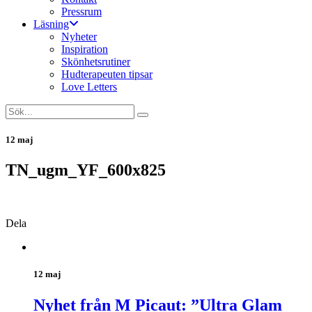
Pressrum
Läsning
Nyheter
Inspiration
Skönhetsrutiner
Hudterapeuten tipsar
Love Letters
12 maj
TN_ugm_YF_600x825
Dela
12 maj
Nyhet från M Picaut: ”Ultra Glam