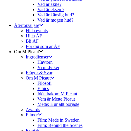
Vad är akne?
Vad är eksem?
Vad är känslig hud?
Vad är mogen hud?
Återförsäljare
Hitta events
Hitta ÅF
Bli ÅF
För dig som är ÅF
Om M Picaut
Ingredienser
Havtorn
Vi undviker
Frågor & Svar
Om M Picaut
Filosofi
Ethics
Idén bakom M Picaut
Vem är Mette Picaut
Mette: Hur allt började
Awards
Filmer
Film: Made in Sweden
Film: Behind the Scenes
Kontakt