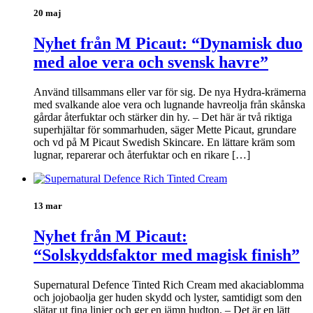
20 maj
Nyhet från M Picaut: “Dynamisk duo
med aloe vera och svensk havre”
Använd tillsammans eller var för sig. De nya Hydra-krämerna
med svalkande aloe vera och lugnande havreolja från skånska
gårdar återfuktar och stärker din hy. – Det här är två riktiga
superhjältar för sommarhuden, säger Mette Picaut, grundare
och vd på M Picaut Swedish Skincare. En lättare kräm som
lugnar, reparerar och återfuktar och en rikare […]
13 mar
Nyhet från M Picaut:
“Solskyddsfaktor med magisk finish”
Supernatural Defence Tinted Rich Cream med akaciablomma
och jojobaolja ger huden skydd och lyster, samtidigt som den
slätar ut fina linjer och ger en jämn hudton. – Det är en lätt