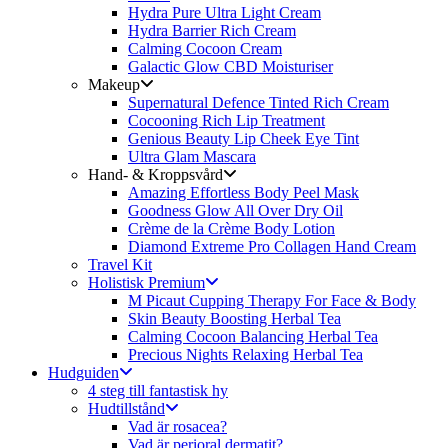
Hydra Pure Ultra Light Cream
Hydra Barrier Rich Cream
Calming Cocoon Cream
Galactic Glow CBD Moisturiser
Makeup
Supernatural Defence Tinted Rich Cream
Cocooning Rich Lip Treatment
Genious Beauty Lip Cheek Eye Tint
Ultra Glam Mascara
Hand- & Kroppsvård
Amazing Effortless Body Peel Mask
Goodness Glow All Over Dry Oil
Crème de la Crème Body Lotion
Diamond Extreme Pro Collagen Hand Cream
Travel Kit
Holistisk Premium
M Picaut Cupping Therapy For Face & Body
Skin Beauty Boosting Herbal Tea
Calming Cocoon Balancing Herbal Tea
Precious Nights Relaxing Herbal Tea
Hudguiden
4 steg till fantastisk hy
Hudtillstånd
Vad är rosacea?
Vad är perioral dermatit?