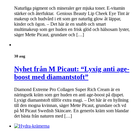
Naturliga pigment och mineraler ger mjuka toner. E-vitamin
stärker och återfuktar. Genious Beauty Lip Cheek Eye Tint är
makeup och hudvård i ett som ger naturlig glow åt läppar,
kinder och ögon. – Det här är en snabb och smart
multimakeup som ger huden en frisk glöd och hälsosam lyster,
säger Mette Picaut, grundare och […]
30 aug
Nyhet från M Picaut: “Lyxig anti age-
boost med diamantstoft”
Diamond Extreme Pro Collagen Super Rich Cream är en
näringsrik kräm som ger huden en anti age-boost på djupet.
Lyxigt diamantstoft tillför extra magi. – Det här är en hyllning
till den mogna kvinnan, säger Mette Picaut, grundare och vd
på M Picaut Swedish Skincare. En generös kräm som blandar
det bästa från naturen med […]