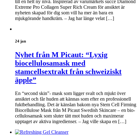
till en helt ny nivå. Inspirerad av varumärkets succé Diamond
Extreme Pro Collagen Super Rich Cream för ansiktet är
nyheten skapad för dig som vill ha mer än bara en
mjukgörande handkräm. – Jag har länge velat […]
24 jan
Nyhet från M Picaut: “Lyxig
biocellulosamask med
stamcellsextrakt från schweiziskt
äpple”
En “second skin”- mask som ligger svalt och mjukt över
ansiktet och får huden att kännas som efter en professionell
fuktbehandling. Det är känslan bakom nya Stem Cell Firming
Biocellulose Mask från M Picaut Swedish Skincare – en bio-
cellulosamask som sluter tätt mot huden och maximerar
upptaget av aktiva ingredienser. – Jag ville skapa en […]