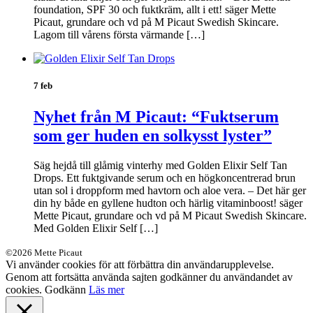
foundation, SPF 30 och fuktkräm, allt i ett! säger Mette
Picaut, grundare och vd på M Picaut Swedish Skincare.
Lagom till vårens första värmande […]
7 feb
Nyhet från M Picaut: “Fuktserum
som ger huden en solkysst lyster”
Säg hejdå till glåmig vinterhy med Golden Elixir Self Tan
Drops. Ett fuktgivande serum och en högkoncentrerad brun
utan sol i droppform med havtorn och aloe vera. – Det här ger
din hy både en gyllene hudton och härlig vitaminboost! säger
Mette Picaut, grundare och vd på M Picaut Swedish Skincare.
Med Golden Elixir Self […]
©2026 Mette Picaut
Vi använder cookies för att förbättra din användarupplevelse.
Genom att fortsätta använda sajten godkänner du användandet av
cookies.
Godkänn
Läs mer