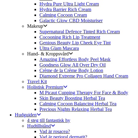
Hydra Pure Ultra Light Cream
Hydra Barrier Rich Cream
Calming Cocoon Cream
Galactic Glow CBD Moisturiser
Makeup
Supernatural Defence Tinted Rich Cream
Cocooning Rich Lip Treatment
Genious Beauty Lip Cheek Eye Tint
Ultra Glam Mascara
Hand- & Kroppsvård
Amazing Effortless Body Peel Mask
Goodness Glow All Over Dry Oil
Crème de la Crème Body Lotion
Diamond Extreme Pro Collagen Hand Cream
Travel Kit
Holistisk Premium
M Picaut Cupping Therapy For Face & Body
Skin Beauty Boosting Herbal Tea
Calming Cocoon Balancing Herbal Tea
Precious Nights Relaxing Herbal Tea
Hudguiden
4 steg till fantastisk hy
Hudtillstånd
Vad är rosacea?
Vad är perioral dermatit?