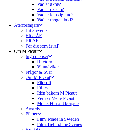
Vad är akne?
Vad är eksem?
Vad är känslig hud?
Vad är mogen hud?
Återförsäljare
Hitta events
Hitta ÅF
Bli ÅF
För dig som är ÅF
Om M Picaut
Ingredienser
Havtorn
Vi undviker
Frågor & Svar
Om M Picaut
Filosofi
Ethics
Idén bakom M Picaut
Vem är Mette Picaut
Mette: Hur allt började
Awards
Filmer
Film: Made in Sweden
Film: Behind the Scenes
Kontakt