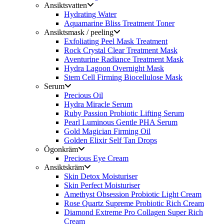
Ansiktsvatten
Hydrating Water
Aquamarine Bliss Treatment Toner
Ansiktsmask / peeling
Exfoliating Peel Mask Treatment
Rock Crystal Clear Treatment Mask
Aventurine Radiance Treatment Mask
Hydra Lagoon Overnight Mask
Stem Cell Firming Biocellulose Mask
Serum
Precious Oil
Hydra Miracle Serum
Ruby Passion Probiotic Lifting Serum
Pearl Luminous Gentle PHA Serum
Gold Magician Firming Oil
Golden Elixir Self Tan Drops
Ögonkräm
Precious Eye Cream
Ansiktskräm
Skin Detox Moisturiser
Skin Perfect Moisturiser
Amethyst Obsession Probiotic Light Cream
Rose Quartz Supreme Probiotic Rich Cream
Diamond Extreme Pro Collagen Super Rich
Cream