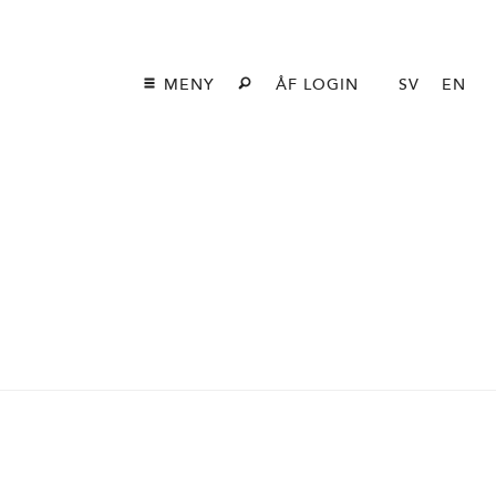
MENY
ÅF LOGIN
SV
EN