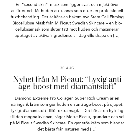
En “second skin”- mask som ligger svalt och mjukt över
ansiktet och får huden att kännas som efter en professionell
fuktbehandling. Det är känslan bakom nya Stem Cell Firming
Biocellulose Mask från M Picaut Swedish Skincare – en bio-
cellulosamask som sluter tätt mot huden och maximerar
upptaget av aktiva ingredienser. – Jag ville skapa en […]
30 AUG
Nyhet från M Picaut: “Lyxig anti
age-boost med diamantstoft”
Diamond Extreme Pro Collagen Super Rich Cream är en
näringsrik kräm som ger huden en anti age-boost på djupet.
Lyxigt diamantstoft tillför extra magi. – Det här är en hyllning
till den mogna kvinnan, säger Mette Picaut, grundare och vd
på M Picaut Swedish Skincare. En generös kräm som blandar
det bästa från naturen med […]