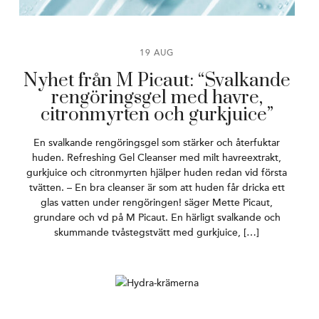
19 AUG
Nyhet från M Picaut: “Svalkande
rengöringsgel med havre,
citronmyrten och gurkjuice”
En svalkande rengöringsgel som stärker och återfuktar
huden. Refreshing Gel Cleanser med milt havreextrakt,
gurkjuice och citronmyrten hjälper huden redan vid första
tvätten. – En bra cleanser är som att huden får dricka ett
glas vatten under rengöringen! säger Mette Picaut,
grundare och vd på M Picaut. En härligt svalkande och
skummande tvåstegstvätt med gurkjuice, […]