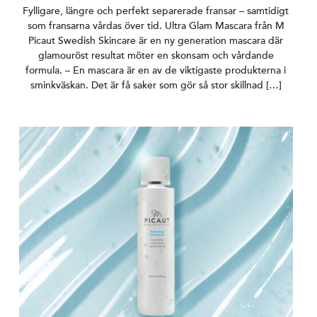
Fylligare, längre och perfekt separerade fransar – samtidigt
som fransarna vårdas över tid. Ultra Glam Mascara från M
Picaut Swedish Skincare är en ny generation mascara där
glamouröst resultat möter en skonsam och vårdande
formula. – En mascara är en av de viktigaste produkterna i
sminkväskan. Det är få saker som gör så stor skillnad […]