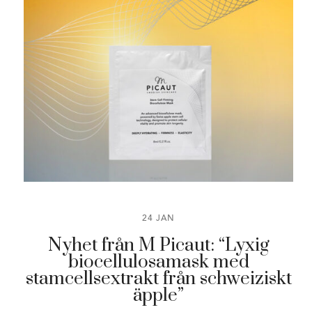
24 JAN
Nyhet från M Picaut: “Lyxig
biocellulosamask med
stamcellsextrakt från schweiziskt
äpple”