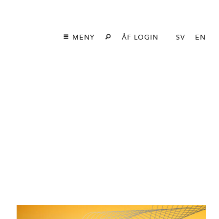
MENY
ÅF LOGIN
SV
EN