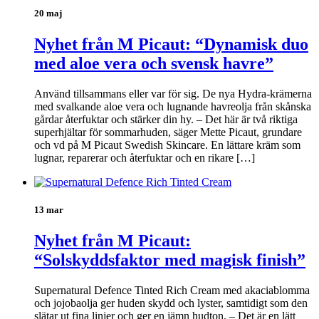
20 maj
Nyhet från M Picaut: “Dynamisk duo
med aloe vera och svensk havre”
Använd tillsammans eller var för sig. De nya Hydra-krämerna
med svalkande aloe vera och lugnande havreolja från skånska
gårdar återfuktar och stärker din hy. – Det här är två riktiga
superhjältar för sommarhuden, säger Mette Picaut, grundare
och vd på M Picaut Swedish Skincare. En lättare kräm som
lugnar, reparerar och återfuktar och en rikare […]
13 mar
Nyhet från M Picaut:
“Solskyddsfaktor med magisk finish”
Supernatural Defence Tinted Rich Cream med akaciablomma
och jojobaolja ger huden skydd och lyster, samtidigt som den
slätar ut fina linjer och ger en jämn hudton. – Det är en lätt