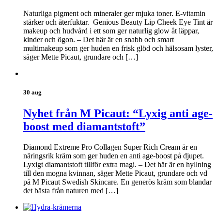
Naturliga pigment och mineraler ger mjuka toner. E-vitamin
stärker och återfuktar. Genious Beauty Lip Cheek Eye Tint är
makeup och hudvård i ett som ger naturlig glow åt läppar,
kinder och ögon. – Det här är en snabb och smart
multimakeup som ger huden en frisk glöd och hälsosam lyster,
säger Mette Picaut, grundare och […]
30 aug
Nyhet från M Picaut: “Lyxig anti age-
boost med diamantstoft”
Diamond Extreme Pro Collagen Super Rich Cream är en
näringsrik kräm som ger huden en anti age-boost på djupet.
Lyxigt diamantstoft tillför extra magi. – Det här är en hyllning
till den mogna kvinnan, säger Mette Picaut, grundare och vd
på M Picaut Swedish Skincare. En generös kräm som blandar
det bästa från naturen med […]