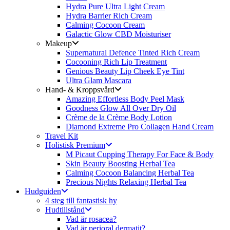
Hydra Pure Ultra Light Cream
Hydra Barrier Rich Cream
Calming Cocoon Cream
Galactic Glow CBD Moisturiser
Makeup
Supernatural Defence Tinted Rich Cream
Cocooning Rich Lip Treatment
Genious Beauty Lip Cheek Eye Tint
Ultra Glam Mascara
Hand- & Kroppsvård
Amazing Effortless Body Peel Mask
Goodness Glow All Over Dry Oil
Crème de la Crème Body Lotion
Diamond Extreme Pro Collagen Hand Cream
Travel Kit
Holistisk Premium
M Picaut Cupping Therapy For Face & Body
Skin Beauty Boosting Herbal Tea
Calming Cocoon Balancing Herbal Tea
Precious Nights Relaxing Herbal Tea
Hudguiden
4 steg till fantastisk hy
Hudtillstånd
Vad är rosacea?
Vad är perioral dermatit?