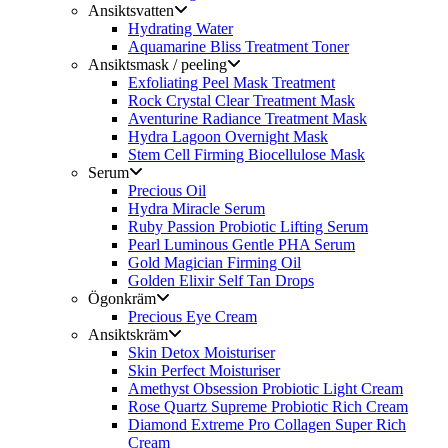
Ansiktsvatten
Hydrating Water
Aquamarine Bliss Treatment Toner
Ansiktsmask / peeling
Exfoliating Peel Mask Treatment
Rock Crystal Clear Treatment Mask
Aventurine Radiance Treatment Mask
Hydra Lagoon Overnight Mask
Stem Cell Firming Biocellulose Mask
Serum
Precious Oil
Hydra Miracle Serum
Ruby Passion Probiotic Lifting Serum
Pearl Luminous Gentle PHA Serum
Gold Magician Firming Oil
Golden Elixir Self Tan Drops
Ögonkräm
Precious Eye Cream
Ansiktskräm
Skin Detox Moisturiser
Skin Perfect Moisturiser
Amethyst Obsession Probiotic Light Cream
Rose Quartz Supreme Probiotic Rich Cream
Diamond Extreme Pro Collagen Super Rich
Cream