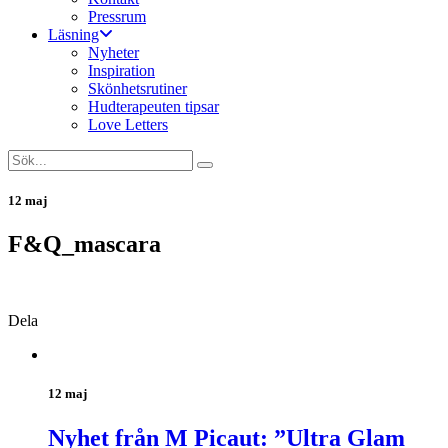
Pressrum
Läsning
Nyheter
Inspiration
Skönhetsrutiner
Hudterapeuten tipsar
Love Letters
12 maj
F&Q_mascara
Dela
12 maj
Nyhet från M Picaut: ”Ultra Glam