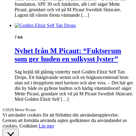
foundation, SPF 30 och fuktkräm, allt i ett! säger Mette
Picaut, grundare och vd på M Picaut Swedish Skincare.
Lagom till vårens första värmande […]
7 feb
Nyhet från M Picaut: “Fuktserum
som ger huden en solkysst lyster”
Säg hejdå till glåmig vinterhy med Golden Elixir Self Tan
Drops. Ett fuktgivande serum och en högkoncentrerad brun
utan sol i droppform med havtorn och aloe vera. – Det här ger
din hy både en gyllene hudton och härlig vitaminboost! säger
Mette Picaut, grundare och vd på M Picaut Swedish Skincare.
Med Golden Elixir Self […]
©2026 Mette Picaut
Vi använder cookies för att förbättra din användarupplevelse.
Genom att fortsätta använda sajten godkänner du användandet av
cookies.
Godkänn
Läs mer