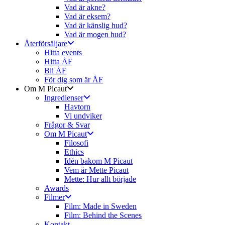
Vad är akne?
Vad är eksem?
Vad är känslig hud?
Vad är mogen hud?
Återförsäljare
Hitta events
Hitta ÅF
Bli ÅF
För dig som är ÅF
Om M Picaut
Ingredienser
Havtorn
Vi undviker
Frågor & Svar
Om M Picaut
Filosofi
Ethics
Idén bakom M Picaut
Vem är Mette Picaut
Mette: Hur allt började
Awards
Filmer
Film: Made in Sweden
Film: Behind the Scenes
Kontakt