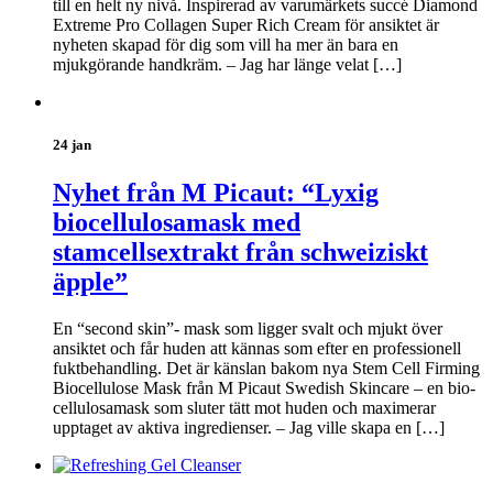
till en helt ny nivå. Inspirerad av varumärkets succé Diamond
Extreme Pro Collagen Super Rich Cream för ansiktet är
nyheten skapad för dig som vill ha mer än bara en
mjukgörande handkräm. – Jag har länge velat […]
24 jan
Nyhet från M Picaut: “Lyxig
biocellulosamask med
stamcellsextrakt från schweiziskt
äpple”
En “second skin”- mask som ligger svalt och mjukt över
ansiktet och får huden att kännas som efter en professionell
fuktbehandling. Det är känslan bakom nya Stem Cell Firming
Biocellulose Mask från M Picaut Swedish Skincare – en bio-
cellulosamask som sluter tätt mot huden och maximerar
upptaget av aktiva ingredienser. – Jag ville skapa en […]