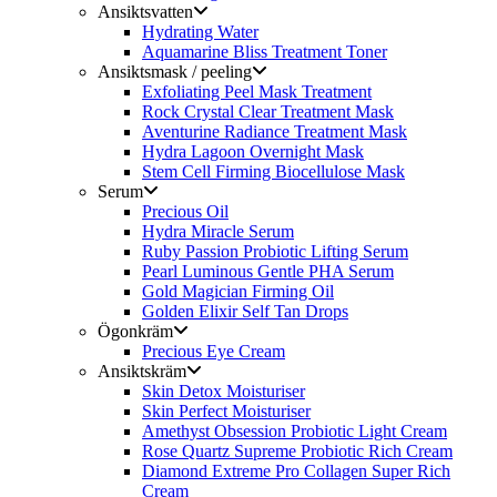
Ansiktsvatten
Hydrating Water
Aquamarine Bliss Treatment Toner
Ansiktsmask / peeling
Exfoliating Peel Mask Treatment
Rock Crystal Clear Treatment Mask
Aventurine Radiance Treatment Mask
Hydra Lagoon Overnight Mask
Stem Cell Firming Biocellulose Mask
Serum
Precious Oil
Hydra Miracle Serum
Ruby Passion Probiotic Lifting Serum
Pearl Luminous Gentle PHA Serum
Gold Magician Firming Oil
Golden Elixir Self Tan Drops
Ögonkräm
Precious Eye Cream
Ansiktskräm
Skin Detox Moisturiser
Skin Perfect Moisturiser
Amethyst Obsession Probiotic Light Cream
Rose Quartz Supreme Probiotic Rich Cream
Diamond Extreme Pro Collagen Super Rich
Cream