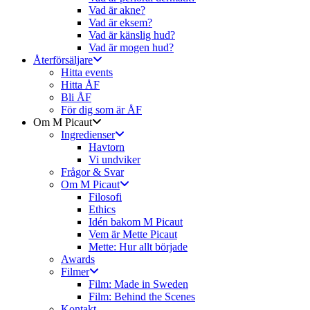
Vad är akne?
Vad är eksem?
Vad är känslig hud?
Vad är mogen hud?
Återförsäljare
Hitta events
Hitta ÅF
Bli ÅF
För dig som är ÅF
Om M Picaut
Ingredienser
Havtorn
Vi undviker
Frågor & Svar
Om M Picaut
Filosofi
Ethics
Idén bakom M Picaut
Vem är Mette Picaut
Mette: Hur allt började
Awards
Filmer
Film: Made in Sweden
Film: Behind the Scenes
Kontakt