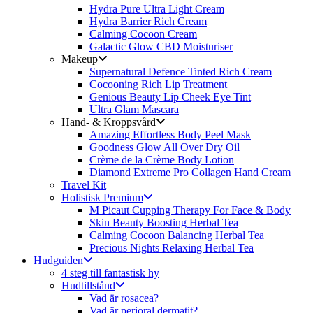
Hydra Pure Ultra Light Cream
Hydra Barrier Rich Cream
Calming Cocoon Cream
Galactic Glow CBD Moisturiser
Makeup
Supernatural Defence Tinted Rich Cream
Cocooning Rich Lip Treatment
Genious Beauty Lip Cheek Eye Tint
Ultra Glam Mascara
Hand- & Kroppsvård
Amazing Effortless Body Peel Mask
Goodness Glow All Over Dry Oil
Crème de la Crème Body Lotion
Diamond Extreme Pro Collagen Hand Cream
Travel Kit
Holistisk Premium
M Picaut Cupping Therapy For Face & Body
Skin Beauty Boosting Herbal Tea
Calming Cocoon Balancing Herbal Tea
Precious Nights Relaxing Herbal Tea
Hudguiden
4 steg till fantastisk hy
Hudtillstånd
Vad är rosacea?
Vad är perioral dermatit?