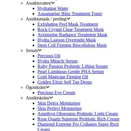
Ansiktsvatten
Hydrating Water
Aquamarine Bliss Treatment Toner
Ansiktsmask / peeling
Exfoliating Peel Mask Treatment
Rock Crystal Clear Treatment Mask
Aventurine Radiance Treatment Mask
Hydra Lagoon Overnight Mask
Stem Cell Firming Biocellulose Mask
Serum
Precious Oil
Hydra Miracle Serum
Ruby Passion Probiotic Lifting Serum
Pearl Luminous Gentle PHA Serum
Gold Magician Firming Oil
Golden Elixir Self Tan Drops
Ögonkräm
Precious Eye Cream
Ansiktskräm
Skin Detox Moisturiser
Skin Perfect Moisturiser
Amethyst Obsession Probiotic Light Cream
Rose Quartz Supreme Probiotic Rich Cream
Diamond Extreme Pro Collagen Super Rich
Cream