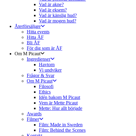
Vad är akne?
Vad är eksem?
Vad är känslig hud?
Vad är mogen hud?
Återförsäljare
Hitta events
Hitta ÅF
Bli ÅF
För dig som är ÅF
Om M Picaut
Ingredienser
Havtorn
Vi undviker
Frågor & Svar
Om M Picaut
Filosofi
Ethics
Idén bakom M Picaut
Vem är Mette Picaut
Mette: Hur allt började
Awards
Filmer
Film: Made in Sweden
Film: Behind the Scenes
Kontakt