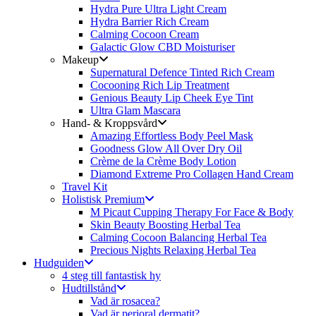
Hydra Pure Ultra Light Cream
Hydra Barrier Rich Cream
Calming Cocoon Cream
Galactic Glow CBD Moisturiser
Makeup
Supernatural Defence Tinted Rich Cream
Cocooning Rich Lip Treatment
Genious Beauty Lip Cheek Eye Tint
Ultra Glam Mascara
Hand- & Kroppsvård
Amazing Effortless Body Peel Mask
Goodness Glow All Over Dry Oil
Crème de la Crème Body Lotion
Diamond Extreme Pro Collagen Hand Cream
Travel Kit
Holistisk Premium
M Picaut Cupping Therapy For Face & Body
Skin Beauty Boosting Herbal Tea
Calming Cocoon Balancing Herbal Tea
Precious Nights Relaxing Herbal Tea
Hudguiden
4 steg till fantastisk hy
Hudtillstånd
Vad är rosacea?
Vad är perioral dermatit?