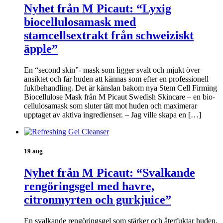
Nyhet från M Picaut: “Lyxig
biocellulosamask med
stamcellsextrakt från schweiziskt
äpple”
En “second skin”- mask som ligger svalt och mjukt över
ansiktet och får huden att kännas som efter en professionell
fuktbehandling. Det är känslan bakom nya Stem Cell Firming
Biocellulose Mask från M Picaut Swedish Skincare – en bio-
cellulosamask som sluter tätt mot huden och maximerar
upptaget av aktiva ingredienser. – Jag ville skapa en […]
19 aug
Nyhet från M Picaut: “Svalkande
rengöringsgel med havre,
citronmyrten och gurkjuice”
En svalkande rengöringsgel som stärker och återfuktar huden.