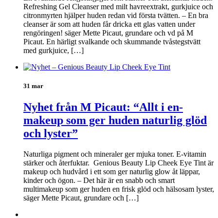
Refreshing Gel Cleanser med milt havreextrakt, gurkjuice och
citronmyrten hjälper huden redan vid första tvätten. – En bra
cleanser är som att huden får dricka ett glas vatten under
rengöringen! säger Mette Picaut, grundare och vd på M
Picaut. En härligt svalkande och skummande tvåstegstvätt
med gurkjuice, […]
31 mar
Nyhet från M Picaut: “Allt i en-
makeup som ger huden naturlig glöd
och lyster”
Naturliga pigment och mineraler ger mjuka toner. E-vitamin
stärker och återfuktar. Genious Beauty Lip Cheek Eye Tint är
makeup och hudvård i ett som ger naturlig glow åt läppar,
kinder och ögon. – Det här är en snabb och smart
multimakeup som ger huden en frisk glöd och hälsosam lyster,
säger Mette Picaut, grundare och […]