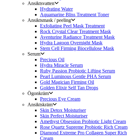
Ansiktsvatten
Hydrating Water
Aquamarine Bliss Treatment Toner
Ansiktsmask / peeling
Exfoliating Peel Mask Treatment
Rock Crystal Clear Treatment Mask
Aventurine Radiance Treatment Mask
Hydra Lagoon Overnight Mask
Stem Cell Firming Biocellulose Mask
Serum
Precious Oil
Hydra Miracle Serum
Ruby Passion Probiotic Lifting Serum
Pearl Luminous Gentle PHA Serum
Gold Magician Firming Oil
Golden Elixir Self Tan Drops
Ögonkräm
Precious Eye Cream
Ansiktskräm
Skin Detox Moisturiser
Skin Perfect Moisturiser
Amethyst Obsession Probiotic Light Cream
Rose Quartz Supreme Probiotic Rich Cream
Diamond Extreme Pro Collagen Super Rich
Cream