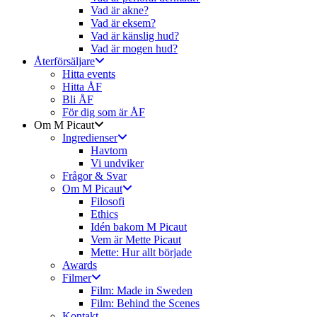
Vad är akne?
Vad är eksem?
Vad är känslig hud?
Vad är mogen hud?
Återförsäljare
Hitta events
Hitta ÅF
Bli ÅF
För dig som är ÅF
Om M Picaut
Ingredienser
Havtorn
Vi undviker
Frågor & Svar
Om M Picaut
Filosofi
Ethics
Idén bakom M Picaut
Vem är Mette Picaut
Mette: Hur allt började
Awards
Filmer
Film: Made in Sweden
Film: Behind the Scenes
Kontakt