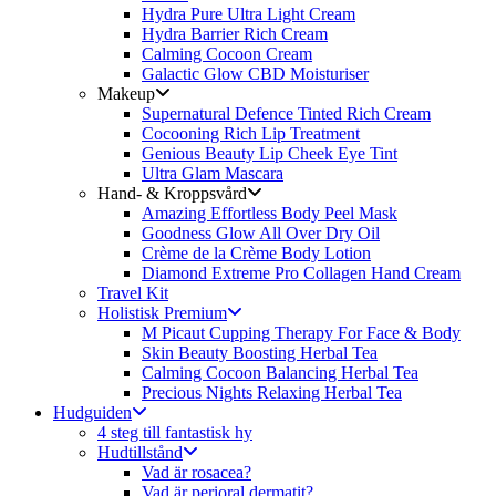
Hydra Pure Ultra Light Cream
Hydra Barrier Rich Cream
Calming Cocoon Cream
Galactic Glow CBD Moisturiser
Makeup
Supernatural Defence Tinted Rich Cream
Cocooning Rich Lip Treatment
Genious Beauty Lip Cheek Eye Tint
Ultra Glam Mascara
Hand- & Kroppsvård
Amazing Effortless Body Peel Mask
Goodness Glow All Over Dry Oil
Crème de la Crème Body Lotion
Diamond Extreme Pro Collagen Hand Cream
Travel Kit
Holistisk Premium
M Picaut Cupping Therapy For Face & Body
Skin Beauty Boosting Herbal Tea
Calming Cocoon Balancing Herbal Tea
Precious Nights Relaxing Herbal Tea
Hudguiden
4 steg till fantastisk hy
Hudtillstånd
Vad är rosacea?
Vad är perioral dermatit?