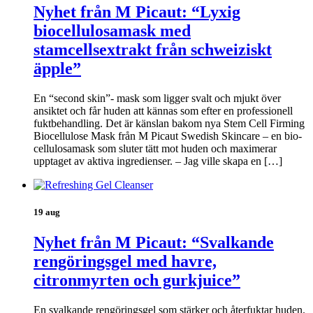
Nyhet från M Picaut: “Lyxig
biocellulosamask med
stamcellsextrakt från schweiziskt
äpple”
En “second skin”- mask som ligger svalt och mjukt över
ansiktet och får huden att kännas som efter en professionell
fuktbehandling. Det är känslan bakom nya Stem Cell Firming
Biocellulose Mask från M Picaut Swedish Skincare – en bio-
cellulosamask som sluter tätt mot huden och maximerar
upptaget av aktiva ingredienser. – Jag ville skapa en […]
19 aug
Nyhet från M Picaut: “Svalkande
rengöringsgel med havre,
citronmyrten och gurkjuice”
En svalkande rengöringsgel som stärker och återfuktar huden.