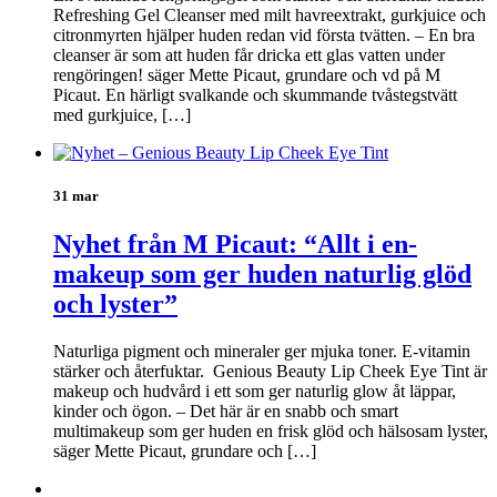
Refreshing Gel Cleanser med milt havreextrakt, gurkjuice och
citronmyrten hjälper huden redan vid första tvätten. – En bra
cleanser är som att huden får dricka ett glas vatten under
rengöringen! säger Mette Picaut, grundare och vd på M
Picaut. En härligt svalkande och skummande tvåstegstvätt
med gurkjuice, […]
31 mar
Nyhet från M Picaut: “Allt i en-
makeup som ger huden naturlig glöd
och lyster”
Naturliga pigment och mineraler ger mjuka toner. E-vitamin
stärker och återfuktar. Genious Beauty Lip Cheek Eye Tint är
makeup och hudvård i ett som ger naturlig glow åt läppar,
kinder och ögon. – Det här är en snabb och smart
multimakeup som ger huden en frisk glöd och hälsosam lyster,
säger Mette Picaut, grundare och […]