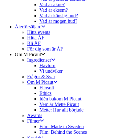
Vad är akne?
Vad är eksem?
Vad är känslig hud?
Vad är mogen hud?
Återförsäljare
Hitta events
Hitta ÅF
Bli ÅF
För dig som är ÅF
Om M Picaut
Ingredienser
Havtorn
Vi undviker
Frågor & Svar
Om M Picaut
Filosofi
Ethics
Idén bakom M Picaut
Vem är Mette Picaut
Mette: Hur allt började
Awards
Filmer
Film: Made in Sweden
Film: Behind the Scenes
Kontakt