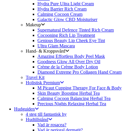
Hydra Pure Ultra Light Cream
Hydra Barrier Rich Cream
Calming Cocoon Cream
Galactic Glow CBD Moisturiser
Makeup
Supernatural Defence Tinted Rich Cream
Cocooning Rich Lip Treatment
Genious Beauty Lip Cheek Eye Tint
Ultra Glam Mascara
Hand- & Kroppsvård
Amazing Effortless Body Peel Mask
Goodness Glow All Over Dry Oil
Crème de la Crème Body Lotion
Diamond Extreme Pro Collagen Hand Cream
Travel Kit
Holistisk Premium
M Picaut Cupping Therapy For Face & Body
Skin Beauty Boosting Herbal Tea
Calming Cocoon Balancing Herbal Tea
Precious Nights Relaxing Herbal Tea
Hudguiden
4 steg till fantastisk hy
Hudtillstånd
Vad är rosacea?
Vad är perioral dermatit?