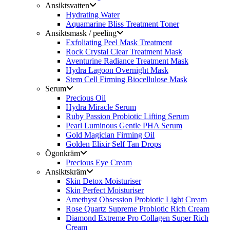
Ansiktsvatten
Hydrating Water
Aquamarine Bliss Treatment Toner
Ansiktsmask / peeling
Exfoliating Peel Mask Treatment
Rock Crystal Clear Treatment Mask
Aventurine Radiance Treatment Mask
Hydra Lagoon Overnight Mask
Stem Cell Firming Biocellulose Mask
Serum
Precious Oil
Hydra Miracle Serum
Ruby Passion Probiotic Lifting Serum
Pearl Luminous Gentle PHA Serum
Gold Magician Firming Oil
Golden Elixir Self Tan Drops
Ögonkräm
Precious Eye Cream
Ansiktskräm
Skin Detox Moisturiser
Skin Perfect Moisturiser
Amethyst Obsession Probiotic Light Cream
Rose Quartz Supreme Probiotic Rich Cream
Diamond Extreme Pro Collagen Super Rich
Cream