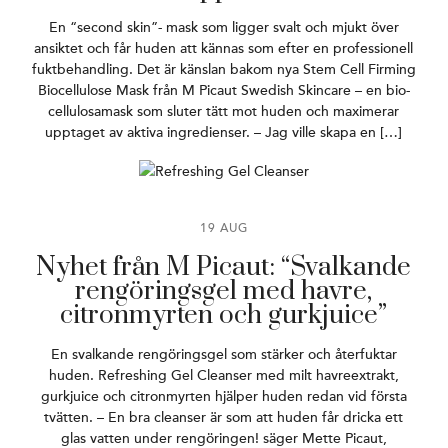
En “second skin”- mask som ligger svalt och mjukt över
ansiktet och får huden att kännas som efter en professionell
fuktbehandling. Det är känslan bakom nya Stem Cell Firming
Biocellulose Mask från M Picaut Swedish Skincare – en bio-
cellulosamask som sluter tätt mot huden och maximerar
upptaget av aktiva ingredienser. – Jag ville skapa en […]
19 AUG
Nyhet från M Picaut: “Svalkande
rengöringsgel med havre,
citronmyrten och gurkjuice”
En svalkande rengöringsgel som stärker och återfuktar
huden. Refreshing Gel Cleanser med milt havreextrakt,
gurkjuice och citronmyrten hjälper huden redan vid första
tvätten. – En bra cleanser är som att huden får dricka ett
glas vatten under rengöringen! säger Mette Picaut,