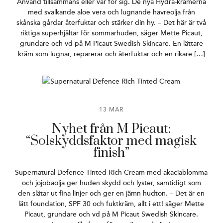
Använd tillsammans eller var för sig. De nya Hydra-krämerna
med svalkande aloe vera och lugnande havreolja från
skånska gårdar återfuktar och stärker din hy. – Det här är två
riktiga superhjältar för sommarhuden, säger Mette Picaut,
grundare och vd på M Picaut Swedish Skincare. En lättare
kräm som lugnar, reparerar och återfuktar och en rikare […]
13 MAR
Nyhet från M Picaut:
“Solskyddsfaktor med magisk
finish”
Supernatural Defence Tinted Rich Cream med akaciablomma
och jojobaolja ger huden skydd och lyster, samtidigt som
den slätar ut fina linjer och ger en jämn hudton. – Det är en
lätt foundation, SPF 30 och fuktkräm, allt i ett! säger Mette
Picaut, grundare och vd på M Picaut Swedish Skincare.