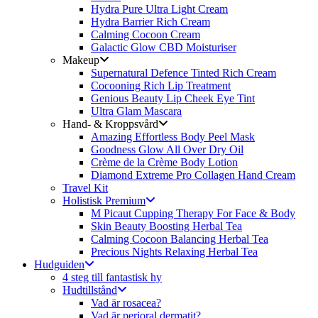
Hydra Pure Ultra Light Cream
Hydra Barrier Rich Cream
Calming Cocoon Cream
Galactic Glow CBD Moisturiser
Makeup
Supernatural Defence Tinted Rich Cream
Cocooning Rich Lip Treatment
Genious Beauty Lip Cheek Eye Tint
Ultra Glam Mascara
Hand- & Kroppsvård
Amazing Effortless Body Peel Mask
Goodness Glow All Over Dry Oil
Crème de la Crème Body Lotion
Diamond Extreme Pro Collagen Hand Cream
Travel Kit
Holistisk Premium
M Picaut Cupping Therapy For Face & Body
Skin Beauty Boosting Herbal Tea
Calming Cocoon Balancing Herbal Tea
Precious Nights Relaxing Herbal Tea
Hudguiden
4 steg till fantastisk hy
Hudtillstånd
Vad är rosacea?
Vad är perioral dermatit?