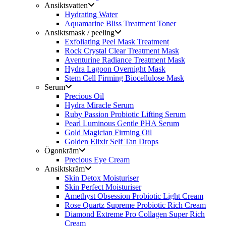
Ansiktsvatten
Hydrating Water
Aquamarine Bliss Treatment Toner
Ansiktsmask / peeling
Exfoliating Peel Mask Treatment
Rock Crystal Clear Treatment Mask
Aventurine Radiance Treatment Mask
Hydra Lagoon Overnight Mask
Stem Cell Firming Biocellulose Mask
Serum
Precious Oil
Hydra Miracle Serum
Ruby Passion Probiotic Lifting Serum
Pearl Luminous Gentle PHA Serum
Gold Magician Firming Oil
Golden Elixir Self Tan Drops
Ögonkräm
Precious Eye Cream
Ansiktskräm
Skin Detox Moisturiser
Skin Perfect Moisturiser
Amethyst Obsession Probiotic Light Cream
Rose Quartz Supreme Probiotic Rich Cream
Diamond Extreme Pro Collagen Super Rich
Cream