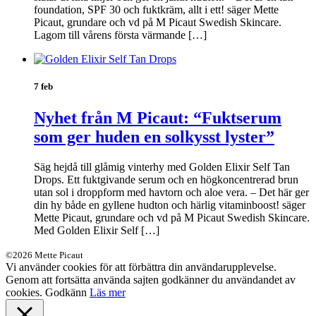
foundation, SPF 30 och fuktkräm, allt i ett! säger Mette
Picaut, grundare och vd på M Picaut Swedish Skincare.
Lagom till vårens första värmande […]
7 feb
Nyhet från M Picaut: “Fuktserum
som ger huden en solkysst lyster”
Säg hejdå till glåmig vinterhy med Golden Elixir Self Tan
Drops. Ett fuktgivande serum och en högkoncentrerad brun
utan sol i droppform med havtorn och aloe vera. – Det här ger
din hy både en gyllene hudton och härlig vitaminboost! säger
Mette Picaut, grundare och vd på M Picaut Swedish Skincare.
Med Golden Elixir Self […]
©2026 Mette Picaut
Vi använder cookies för att förbättra din användarupplevelse.
Genom att fortsätta använda sajten godkänner du användandet av
cookies.
Godkänn
Läs mer