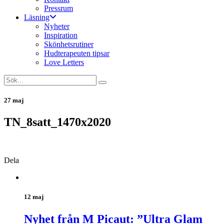
Pressrum
Läsning
Nyheter
Inspiration
Skönhetsrutiner
Hudterapeuten tipsar
Love Letters
27 maj
TN_8satt_1470x2020
Dela
12 maj
Nyhet från M Picaut: ”Ultra Glam