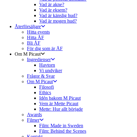
Vad är akne?
Vad är eksem?
Vad är känslig hud?
Vad är mogen hud?
Återförsäljare
Hitta events
Hitta ÅF
Bli ÅF
För dig som är ÅF
Om M Picaut
Ingredienser
Havtorn
Vi undviker
Frågor & Svar
Om M Picaut
Filosofi
Ethics
Idén bakom M Picaut
Vem är Mette Picaut
Mette: Hur allt började
Awards
Filmer
Film: Made in Sweden
Film: Behind the Scenes
Kontakt