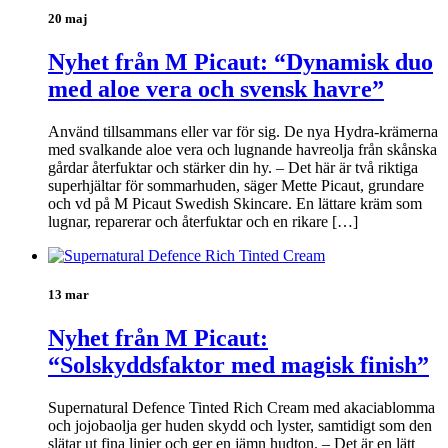
20 maj
Nyhet från M Picaut: “Dynamisk duo
med aloe vera och svensk havre”
Använd tillsammans eller var för sig. De nya Hydra-krämerna
med svalkande aloe vera och lugnande havreolja från skånska
gårdar återfuktar och stärker din hy. – Det här är två riktiga
superhjältar för sommarhuden, säger Mette Picaut, grundare
och vd på M Picaut Swedish Skincare. En lättare kräm som
lugnar, reparerar och återfuktar och en rikare […]
13 mar
Nyhet från M Picaut:
“Solskyddsfaktor med magisk finish”
Supernatural Defence Tinted Rich Cream med akaciablomma
och jojobaolja ger huden skydd och lyster, samtidigt som den
slätar ut fina linjer och ger en jämn hudton. – Det är en lätt