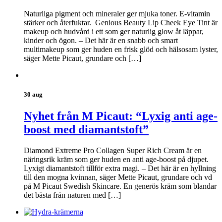
Naturliga pigment och mineraler ger mjuka toner. E-vitamin
stärker och återfuktar. Genious Beauty Lip Cheek Eye Tint är
makeup och hudvård i ett som ger naturlig glow åt läppar,
kinder och ögon. – Det här är en snabb och smart
multimakeup som ger huden en frisk glöd och hälsosam lyster,
säger Mette Picaut, grundare och […]
30 aug
Nyhet från M Picaut: “Lyxig anti age-
boost med diamantstoft”
Diamond Extreme Pro Collagen Super Rich Cream är en
näringsrik kräm som ger huden en anti age-boost på djupet.
Lyxigt diamantstoft tillför extra magi. – Det här är en hyllning
till den mogna kvinnan, säger Mette Picaut, grundare och vd
på M Picaut Swedish Skincare. En generös kräm som blandar
det bästa från naturen med […]