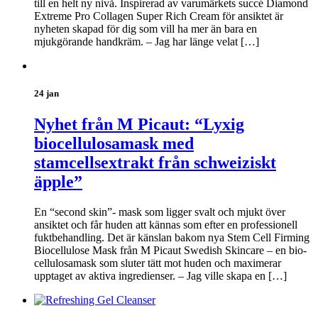
till en helt ny nivå. Inspirerad av varumärkets succé Diamond
Extreme Pro Collagen Super Rich Cream för ansiktet är
nyheten skapad för dig som vill ha mer än bara en
mjukgörande handkräm. – Jag har länge velat […]
24 jan
Nyhet från M Picaut: “Lyxig
biocellulosamask med
stamcellsextrakt från schweiziskt
äpple”
En “second skin”- mask som ligger svalt och mjukt över
ansiktet och får huden att kännas som efter en professionell
fuktbehandling. Det är känslan bakom nya Stem Cell Firming
Biocellulose Mask från M Picaut Swedish Skincare – en bio-
cellulosamask som sluter tätt mot huden och maximerar
upptaget av aktiva ingredienser. – Jag ville skapa en […]