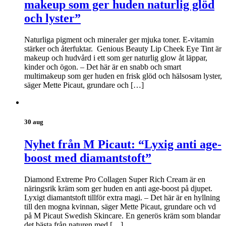
makeup som ger huden naturlig glöd
och lyster”
Naturliga pigment och mineraler ger mjuka toner. E-vitamin
stärker och återfuktar. Genious Beauty Lip Cheek Eye Tint är
makeup och hudvård i ett som ger naturlig glow åt läppar,
kinder och ögon. – Det här är en snabb och smart
multimakeup som ger huden en frisk glöd och hälsosam lyster,
säger Mette Picaut, grundare och […]
30 aug
Nyhet från M Picaut: “Lyxig anti age-
boost med diamantstoft”
Diamond Extreme Pro Collagen Super Rich Cream är en
näringsrik kräm som ger huden en anti age-boost på djupet.
Lyxigt diamantstoft tillför extra magi. – Det här är en hyllning
till den mogna kvinnan, säger Mette Picaut, grundare och vd
på M Picaut Swedish Skincare. En generös kräm som blandar
det bästa från naturen med […]