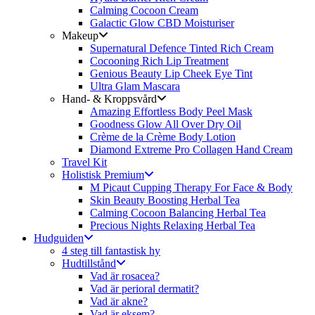
Calming Cocoon Cream
Galactic Glow CBD Moisturiser
Makeup
Supernatural Defence Tinted Rich Cream
Cocooning Rich Lip Treatment
Genious Beauty Lip Cheek Eye Tint
Ultra Glam Mascara
Hand- & Kroppsvård
Amazing Effortless Body Peel Mask
Goodness Glow All Over Dry Oil
Crème de la Crème Body Lotion
Diamond Extreme Pro Collagen Hand Cream
Travel Kit
Holistisk Premium
M Picaut Cupping Therapy For Face & Body
Skin Beauty Boosting Herbal Tea
Calming Cocoon Balancing Herbal Tea
Precious Nights Relaxing Herbal Tea
Hudguiden
4 steg till fantastisk hy
Hudtillstånd
Vad är rosacea?
Vad är perioral dermatit?
Vad är akne?
Vad är eksem?