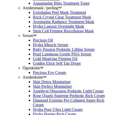
Aquamarine Bliss Treatment Toner
Ansiktsmask / peeling
Exfoliating Peel Mask Treatment
Rock Crystal Clear Treatment Mask
Aventurine Radiance Treatment Mask
Hydra Lagoon Overnight Mask
Stem Cell Firming Biocellulose Mask
Serum
Precious Oil
Hydra Miracle Serum
Ruby Passion Probiotic Lifting Serum
Pearl Luminous Gentle PHA Serum
Gold Magician Firming Oil
Golden Elixir Self Tan Drops
Ögonkräm
Precious Eye Cream
Ansiktskräm
Skin Detox Moisturiser
Skin Perfect Moisturiser
Amethyst Obsession Probiotic Light Cream
Rose Quartz Supreme Probiotic Rich Cream
Diamond Extreme Pro Collagen Super Rich
Cream
Hydra Pure Ultra Light Cream
Hydra Barrier Rich Cream