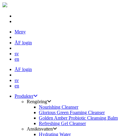
Skip
Meny
to
content
ÅF login
sv
en
ÅF login
sv
en
Produkter
Rengöring
Nourishing Cleanser
Glorious Green Foaming Cleanser
Golden Amber Probiotic Cleansing Balm
Refreshing Gel Cleanser
Ansiktsvatten
Hydrating Water