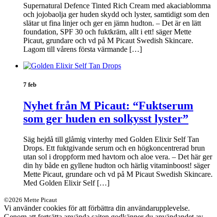
Supernatural Defence Tinted Rich Cream med akaciablomma
och jojobaolja ger huden skydd och lyster, samtidigt som den
slätar ut fina linjer och ger en jämn hudton. – Det är en lätt
foundation, SPF 30 och fuktkräm, allt i ett! säger Mette
Picaut, grundare och vd på M Picaut Swedish Skincare.
Lagom till vårens första värmande […]
7 feb
Nyhet från M Picaut: “Fuktserum
som ger huden en solkysst lyster”
Säg hejdå till glåmig vinterhy med Golden Elixir Self Tan
Drops. Ett fuktgivande serum och en högkoncentrerad brun
utan sol i droppform med havtorn och aloe vera. – Det här ger
din hy både en gyllene hudton och härlig vitaminboost! säger
Mette Picaut, grundare och vd på M Picaut Swedish Skincare.
Med Golden Elixir Self […]
©2026 Mette Picaut
Vi använder cookies för att förbättra din användarupplevelse.
Genom att fortsätta använda sajten godkänner du användandet av