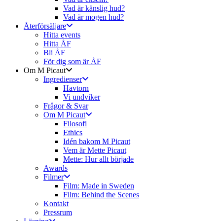
Vad är känslig hud?
Vad är mogen hud?
Återförsäljare
Hitta events
Hitta ÅF
Bli ÅF
För dig som är ÅF
Om M Picaut
Ingredienser
Havtorn
Vi undviker
Frågor & Svar
Om M Picaut
Filosofi
Ethics
Idén bakom M Picaut
Vem är Mette Picaut
Mette: Hur allt började
Awards
Filmer
Film: Made in Sweden
Film: Behind the Scenes
Kontakt
Pressrum