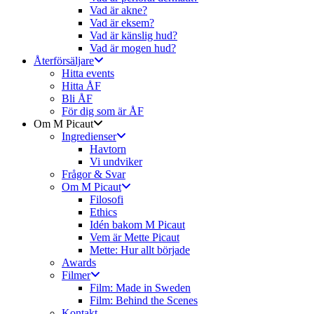
Vad är akne?
Vad är eksem?
Vad är känslig hud?
Vad är mogen hud?
Återförsäljare
Hitta events
Hitta ÅF
Bli ÅF
För dig som är ÅF
Om M Picaut
Ingredienser
Havtorn
Vi undviker
Frågor & Svar
Om M Picaut
Filosofi
Ethics
Idén bakom M Picaut
Vem är Mette Picaut
Mette: Hur allt började
Awards
Filmer
Film: Made in Sweden
Film: Behind the Scenes
Kontakt