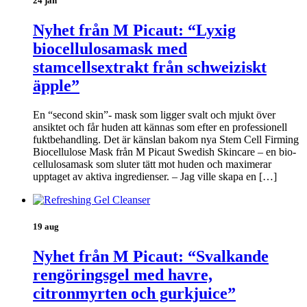
24 jan
Nyhet från M Picaut: “Lyxig
biocellulosamask med
stamcellsextrakt från schweiziskt
äpple”
En “second skin”- mask som ligger svalt och mjukt över
ansiktet och får huden att kännas som efter en professionell
fuktbehandling. Det är känslan bakom nya Stem Cell Firming
Biocellulose Mask från M Picaut Swedish Skincare – en bio-
cellulosamask som sluter tätt mot huden och maximerar
upptaget av aktiva ingredienser. – Jag ville skapa en […]
19 aug
Nyhet från M Picaut: “Svalkande
rengöringsgel med havre,
citronmyrten och gurkjuice”