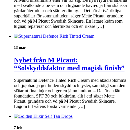
Använd tillsammans eller var för sig. De nya Hydra-krämerna
med svalkande aloe vera och lugnande havreolja från skånska
gårdar återfuktar och stärker din hy. – Det här är två riktiga
superhjältar för sommarhuden, säger Mette Picaut, grundare
och vd på M Picaut Swedish Skincare. En lättare kräm som
lugnar, reparerar och återfuktar och en rikare […]
13 mar
Nyhet från M Picaut:
“Solskyddsfaktor med magisk finish”
Supernatural Defence Tinted Rich Cream med akaciablomma
och jojobaolja ger huden skydd och lyster, samtidigt som den
slätar ut fina linjer och ger en jämn hudton. – Det är en lätt
foundation, SPF 30 och fuktkräm, allt i ett! säger Mette
Picaut, grundare och vd på M Picaut Swedish Skincare.
Lagom till vårens första värmande […]
7 feb