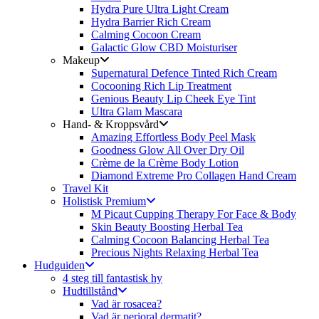
Hydra Pure Ultra Light Cream
Hydra Barrier Rich Cream
Calming Cocoon Cream
Galactic Glow CBD Moisturiser
Makeup
Supernatural Defence Tinted Rich Cream
Cocooning Rich Lip Treatment
Genious Beauty Lip Cheek Eye Tint
Ultra Glam Mascara
Hand- & Kroppsvård
Amazing Effortless Body Peel Mask
Goodness Glow All Over Dry Oil
Crème de la Crème Body Lotion
Diamond Extreme Pro Collagen Hand Cream
Travel Kit
Holistisk Premium
M Picaut Cupping Therapy For Face & Body
Skin Beauty Boosting Herbal Tea
Calming Cocoon Balancing Herbal Tea
Precious Nights Relaxing Herbal Tea
Hudguiden
4 steg till fantastisk hy
Hudtillstånd
Vad är rosacea?
Vad är perioral dermatit?