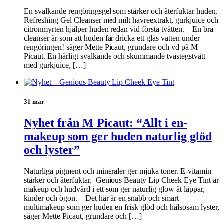
En svalkande rengöringsgel som stärker och återfuktar huden.
Refreshing Gel Cleanser med milt havreextrakt, gurkjuice och
citronmyrten hjälper huden redan vid första tvätten. – En bra
cleanser är som att huden får dricka ett glas vatten under
rengöringen! säger Mette Picaut, grundare och vd på M
Picaut. En härligt svalkande och skummande tvåstegstvätt
med gurkjuice, […]
31 mar
Nyhet från M Picaut: “Allt i en-
makeup som ger huden naturlig glöd
och lyster”
Naturliga pigment och mineraler ger mjuka toner. E-vitamin
stärker och återfuktar. Genious Beauty Lip Cheek Eye Tint är
makeup och hudvård i ett som ger naturlig glow åt läppar,
kinder och ögon. – Det här är en snabb och smart
multimakeup som ger huden en frisk glöd och hälsosam lyster,
säger Mette Picaut, grundare och […]