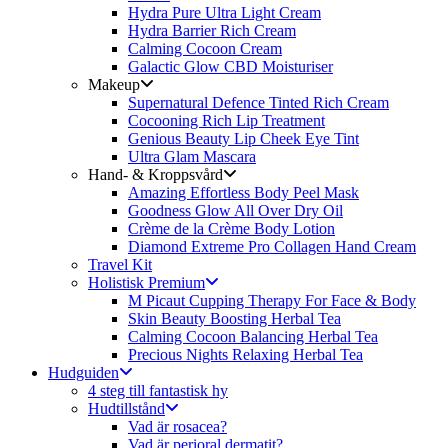
Hydra Pure Ultra Light Cream
Hydra Barrier Rich Cream
Calming Cocoon Cream
Galactic Glow CBD Moisturiser
Makeup
Supernatural Defence Tinted Rich Cream
Cocooning Rich Lip Treatment
Genious Beauty Lip Cheek Eye Tint
Ultra Glam Mascara
Hand- & Kroppsvård
Amazing Effortless Body Peel Mask
Goodness Glow All Over Dry Oil
Crème de la Crème Body Lotion
Diamond Extreme Pro Collagen Hand Cream
Travel Kit
Holistisk Premium
M Picaut Cupping Therapy For Face & Body
Skin Beauty Boosting Herbal Tea
Calming Cocoon Balancing Herbal Tea
Precious Nights Relaxing Herbal Tea
Hudguiden
4 steg till fantastisk hy
Hudtillstånd
Vad är rosacea?
Vad är perioral dermatit?