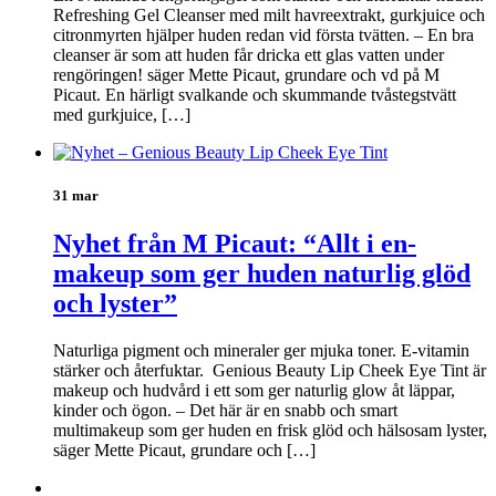
Refreshing Gel Cleanser med milt havreextrakt, gurkjuice och
citronmyrten hjälper huden redan vid första tvätten. – En bra
cleanser är som att huden får dricka ett glas vatten under
rengöringen! säger Mette Picaut, grundare och vd på M
Picaut. En härligt svalkande och skummande tvåstegstvätt
med gurkjuice, […]
31 mar
Nyhet från M Picaut: “Allt i en-
makeup som ger huden naturlig glöd
och lyster”
Naturliga pigment och mineraler ger mjuka toner. E-vitamin
stärker och återfuktar. Genious Beauty Lip Cheek Eye Tint är
makeup och hudvård i ett som ger naturlig glow åt läppar,
kinder och ögon. – Det här är en snabb och smart
multimakeup som ger huden en frisk glöd och hälsosam lyster,
säger Mette Picaut, grundare och […]