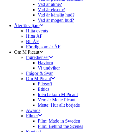
Vad är akne?
Vad är eksem?
Vad är känslig hud?
Vad är mogen hud?
Återförsäljare
Hitta events
Hitta ÅF
Bli ÅF
För dig som är ÅF
Om M Picaut
Ingredienser
Havtorn
Vi undviker
Frågor & Svar
Om M Picaut
Filosofi
Ethics
Idén bakom M Picaut
Vem är Mette Picaut
Mette: Hur allt började
Awards
Filmer
Film: Made in Sweden
Film: Behind the Scenes
Kontakt