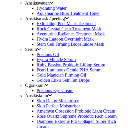
Ansiktsvatten
Hydrating Water
Aquamarine Bliss Treatment Toner
Ansiktsmask / peeling
Exfoliating Peel Mask Treatment
Rock Crystal Clear Treatment Mask
Aventurine Radiance Treatment Mask
Hydra Lagoon Overnight Mask
Stem Cell Firming Biocellulose Mask
Serum
Precious Oil
Hydra Miracle Serum
Ruby Passion Probiotic Lifting Serum
Pearl Luminous Gentle PHA Serum
Gold Magician Firming Oil
Golden Elixir Self Tan Drops
Ögonkräm
Precious Eye Cream
Ansiktskräm
Skin Detox Moisturiser
Skin Perfect Moisturiser
Amethyst Obsession Probiotic Light Cream
Rose Quartz Supreme Probiotic Rich Cream
Diamond Extreme Pro Collagen Super Rich
Cream