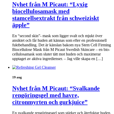
Nyhet från M Picaut: “Lyxig
biocellulosamask med
stamcellsextrakt från schweiziskt
äpple”
En “second skin”- mask som ligger svalt och mjukt över
ansiktet och får huden att kännas som efter en professionell
fuktbehandling. Det är känslan bakom nya Stem Cell Firming
Biocellulose Mask från M Picaut Swedish Skincare – en bio-
cellulosamask som sluter tätt mot huden och maximerar
upptaget av aktiva ingredienser. – Jag ville skapa en […]
19 aug
Nyhet från M Picaut: “Svalkande
rengöringsgel med havre,
citronmyrten och gurkjuice”
En svalkande rengöringsgel som stärker och återfuktar huden.