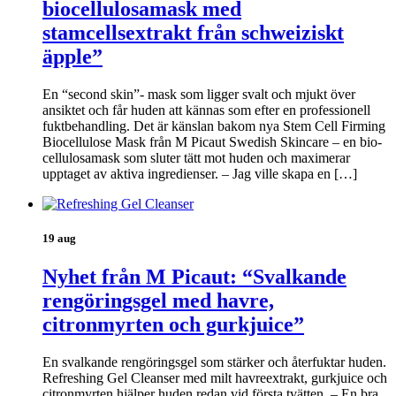
biocellulosamask med
stamcellsextrakt från schweiziskt
äpple”
En “second skin”- mask som ligger svalt och mjukt över
ansiktet och får huden att kännas som efter en professionell
fuktbehandling. Det är känslan bakom nya Stem Cell Firming
Biocellulose Mask från M Picaut Swedish Skincare – en bio-
cellulosamask som sluter tätt mot huden och maximerar
upptaget av aktiva ingredienser. – Jag ville skapa en […]
19 aug
Nyhet från M Picaut: “Svalkande
rengöringsgel med havre,
citronmyrten och gurkjuice”
En svalkande rengöringsgel som stärker och återfuktar huden.
Refreshing Gel Cleanser med milt havreextrakt, gurkjuice och
citronmyrten hjälper huden redan vid första tvätten. – En bra