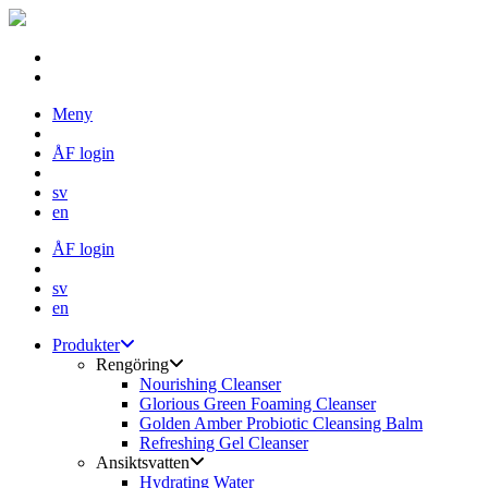
Skip
Meny
to
content
ÅF login
sv
en
ÅF login
sv
en
Produkter
Rengöring
Nourishing Cleanser
Glorious Green Foaming Cleanser
Golden Amber Probiotic Cleansing Balm
Refreshing Gel Cleanser
Ansiktsvatten
Hydrating Water