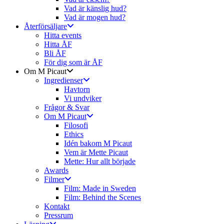
Vad är känslig hud?
Vad är mogen hud?
Återförsäljare
Hitta events
Hitta ÅF
Bli ÅF
För dig som är ÅF
Om M Picaut
Ingredienser
Havtorn
Vi undviker
Frågor & Svar
Om M Picaut
Filosofi
Ethics
Idén bakom M Picaut
Vem är Mette Picaut
Mette: Hur allt började
Awards
Filmer
Film: Made in Sweden
Film: Behind the Scenes
Kontakt
Pressrum