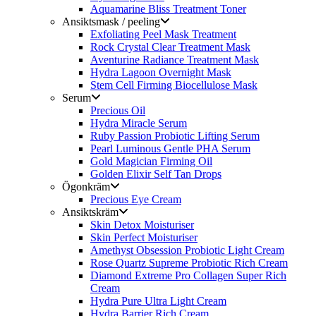
Aquamarine Bliss Treatment Toner
Ansiktsmask / peeling
Exfoliating Peel Mask Treatment
Rock Crystal Clear Treatment Mask
Aventurine Radiance Treatment Mask
Hydra Lagoon Overnight Mask
Stem Cell Firming Biocellulose Mask
Serum
Precious Oil
Hydra Miracle Serum
Ruby Passion Probiotic Lifting Serum
Pearl Luminous Gentle PHA Serum
Gold Magician Firming Oil
Golden Elixir Self Tan Drops
Ögonkräm
Precious Eye Cream
Ansiktskräm
Skin Detox Moisturiser
Skin Perfect Moisturiser
Amethyst Obsession Probiotic Light Cream
Rose Quartz Supreme Probiotic Rich Cream
Diamond Extreme Pro Collagen Super Rich
Cream
Hydra Pure Ultra Light Cream
Hydra Barrier Rich Cream