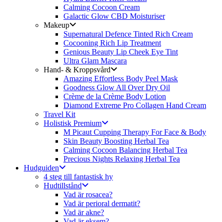
Calming Cocoon Cream
Galactic Glow CBD Moisturiser
Makeup
Supernatural Defence Tinted Rich Cream
Cocooning Rich Lip Treatment
Genious Beauty Lip Cheek Eye Tint
Ultra Glam Mascara
Hand- & Kroppsvård
Amazing Effortless Body Peel Mask
Goodness Glow All Over Dry Oil
Crème de la Crème Body Lotion
Diamond Extreme Pro Collagen Hand Cream
Travel Kit
Holistisk Premium
M Picaut Cupping Therapy For Face & Body
Skin Beauty Boosting Herbal Tea
Calming Cocoon Balancing Herbal Tea
Precious Nights Relaxing Herbal Tea
Hudguiden
4 steg till fantastisk hy
Hudtillstånd
Vad är rosacea?
Vad är perioral dermatit?
Vad är akne?
Vad är eksem?