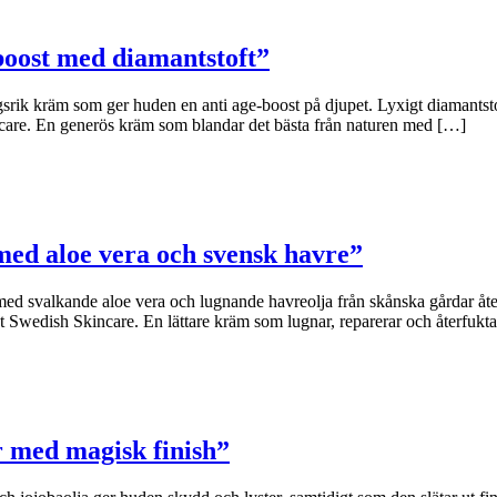
boost med diamantstoft”
 kräm som ger huden en anti age-boost på djupet. Lyxigt diamantstoft 
care. En generös kräm som blandar det bästa från naturen med […]
ed aloe vera och svensk havre”
 svalkande aloe vera och lugnande havreolja från skånska gårdar återfuk
Swedish Skincare. En lättare kräm som lugnar, reparerar och återfukta
r med magisk finish”