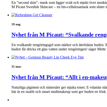
En “second skin”- mask som ligger svalt och mjukt över ansikt
M Picaut Swedish Skincare – en bio-cellulosamask som sluter t
19 aug
Nyhet från M Picaut: “Svalkande reng
En svalkande rengöringsgel som stärker och återfuktar huden. Re
huden får dricka ett glas vatten under rengöringen! säger Mett
31 mar
Nyhet från M Picaut: “Allt i en-makeu
Naturliga pigment och mineraler ger mjuka toner. E-vitamin stä
här är en snabb och smart multimakeup som ger huden en frisk 