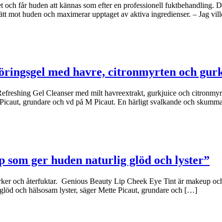
et och får huden att kännas som efter en professionell fuktbehandling.
ätt mot huden och maximerar upptaget av aktiva ingredienser. – Jag vil
öringsgel med havre, citronmyrten och gur
freshing Gel Cleanser med milt havreextrakt, gurkjuice och citronmyrte
e Picaut, grundare och vd på M Picaut. En härligt svalkande och skumm
p som ger huden naturlig glöd och lyster”
rker och återfuktar. Genious Beauty Lip Cheek Eye Tint är makeup och 
glöd och hälsosam lyster, säger Mette Picaut, grundare och […]