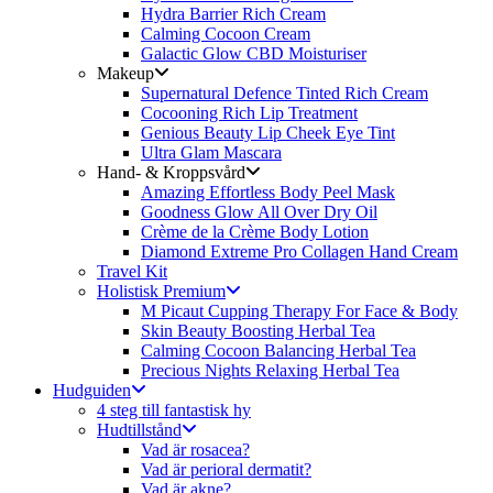
Hydra Barrier Rich Cream
Calming Cocoon Cream
Galactic Glow CBD Moisturiser
Makeup
Supernatural Defence Tinted Rich Cream
Cocooning Rich Lip Treatment
Genious Beauty Lip Cheek Eye Tint
Ultra Glam Mascara
Hand- & Kroppsvård
Amazing Effortless Body Peel Mask
Goodness Glow All Over Dry Oil
Crème de la Crème Body Lotion
Diamond Extreme Pro Collagen Hand Cream
Travel Kit
Holistisk Premium
M Picaut Cupping Therapy For Face & Body
Skin Beauty Boosting Herbal Tea
Calming Cocoon Balancing Herbal Tea
Precious Nights Relaxing Herbal Tea
Hudguiden
4 steg till fantastisk hy
Hudtillstånd
Vad är rosacea?
Vad är perioral dermatit?
Vad är akne?