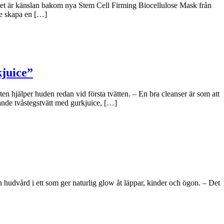
 Det är känslan bakom nya Stem Cell Firming Biocellulose Mask från
le skapa en […]
kjuice”
n hjälper huden redan vid första tvätten. – En bra cleanser är som att
ande tvåstegstvätt med gurkjuice, […]
hudvård i ett som ger naturlig glow åt läppar, kinder och ögon. – Det