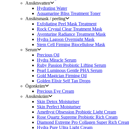
Ansiktsvatten
Hydrating Water
Aquamarine Bliss Treatment Toner
Ansiktsmask / peeling
Exfoliating Peel Mask Treatment
Rock Crystal Clear Treatment Mask
Aventurine Radiance Treatment Mask
Hydra Lagoon Overnight Mask
Stem Cell Firming Biocellulose Mask
Serum
Precious Oil
Hydra Miracle Serum
Ruby Passion Probiotic Lifting Serum
Pearl Luminous Gentle PHA Serum
Gold Magician Firming Oil
Golden Elixir Self Tan Drops
Ögonkräm
Precious Eye Cream
Ansiktskräm
Skin Detox Moisturiser
Skin Perfect Moisturiser
Amethyst Obsession Probiotic Light Cream
Rose Quartz Supreme Probiotic Rich Cream
Diamond Extreme Pro Collagen Super Rich Crea
Hydra Pure Ultra Light Cream