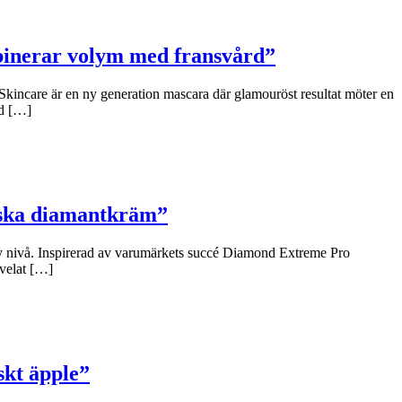
binerar volym med fransvård”
Skincare är en ny generation mascara där glamouröst resultat möter en
ad […]
niska diamantkräm”
y nivå. Inspirerad av varumärkets succé Diamond Extreme Pro
 velat […]
skt äpple”