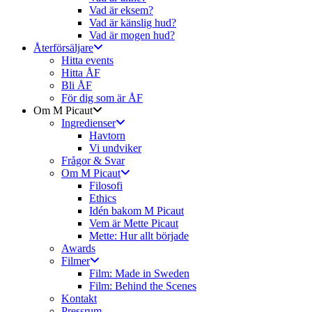
Vad är eksem?
Vad är känslig hud?
Vad är mogen hud?
Återförsäljare
Hitta events
Hitta ÅF
Bli ÅF
För dig som är ÅF
Om M Picaut
Ingredienser
Havtorn
Vi undviker
Frågor & Svar
Om M Picaut
Filosofi
Ethics
Idén bakom M Picaut
Vem är Mette Picaut
Mette: Hur allt började
Awards
Filmer
Film: Made in Sweden
Film: Behind the Scenes
Kontakt
Pressrum