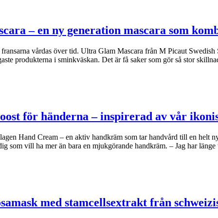
scara – en ny generation mascara som kom
om fransarna vårdas över tid. Ultra Glam Mascara från M Picaut Swedish 
ste produkterna i sminkväskan. Det är få saker som gör så stor skilln
oost för händerna – inspirerad av vår iko
agen Hand Cream – en aktiv handkräm som tar handvård till en helt n
dig som vill ha mer än bara en mjukgörande handkräm. – Jag har länge
osamask med stamcellsextrakt från schweizi