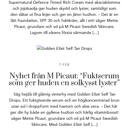
Supernatural Defence Tinted Rich Cream med akaciablomma
och jojobaolja ger huden skydd och lyster, samtidigt som
den slätar ut fina linjer och ger en jämn hudton. – Det är en
lätt foundation, SPF 30 och fuktkräm, allt i ett! säger Mette
Picaut, grundare och vd på M Picaut Swedish Skincare.
Lagom till vårens första värmande […]
7 FEB
Nyhet från M Picaut: “Fuktserum
som ger huden en solkysst lyster”
Säg hejdå till glåmig vinterhy med Golden Elixir Self Tan
Drops. Ett fuktgivande serum och en högkoncentrerad brun
utan sol i droppform med havtorn och aloe vera. – Det här
ger din hy både en gyllene hudton och härlig vitaminboost!
säger Mette Picaut, grundare och vd på M Picaut Swedish
Skincare. Med Golden Elixir Self […]