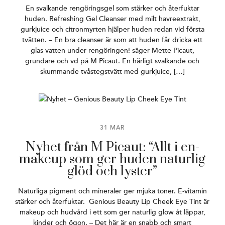
En svalkande rengöringsgel som stärker och återfuktar
huden. Refreshing Gel Cleanser med milt havreextrakt,
gurkjuice och citronmyrten hjälper huden redan vid första
tvätten. – En bra cleanser är som att huden får dricka ett
glas vatten under rengöringen! säger Mette Picaut,
grundare och vd på M Picaut. En härligt svalkande och
skummande tvåstegstvätt med gurkjuice, […]
31 MAR
Nyhet från M Picaut: “Allt i en-
makeup som ger huden naturlig
glöd och lyster”
Naturliga pigment och mineraler ger mjuka toner. E-vitamin
stärker och återfuktar. Genious Beauty Lip Cheek Eye Tint är
makeup och hudvård i ett som ger naturlig glow åt läppar,
kinder och ögon. – Det här är en snabb och smart