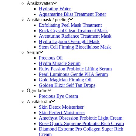
Ansiktsvatten
Hydrating Water
Aquamarine Bliss Treatment Toner
Ansiktsmask / peeling
Exfoliating Peel Mask Treatment
Rock Crystal Clear Treatment Mask
Aventurine Radiance Treatment Mask
Hydra Lagoon Overnight Mask
Stem Cell Firming Biocellulose Mask
Serum
Precious Oil
Hydra Miracle Serum
Ruby Passion Probiotic Lifting Serum
Pearl Luminous Gentle PHA Serum
Gold Magician Firming Oil
Golden Elixir Self Tan Drops
Ögonkräm
Precious Eye Cream
Ansiktskräm
Skin Detox Moisturiser
Skin Perfect Moisturiser
Amethyst Obsession Probiotic Light Cream
Rose Quartz Supreme Probiotic Rich Cream
Diamond Extreme Pro Collagen Super Rich
Cream