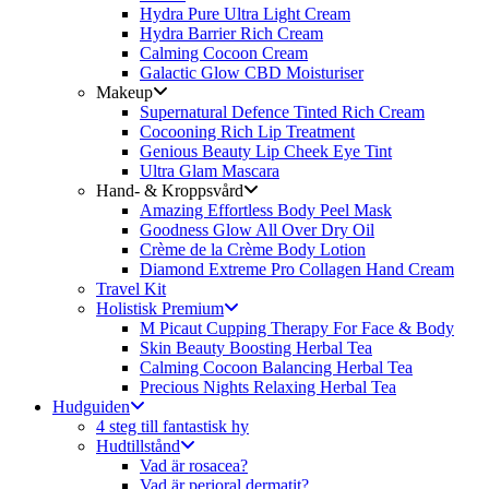
Hydra Pure Ultra Light Cream
Hydra Barrier Rich Cream
Calming Cocoon Cream
Galactic Glow CBD Moisturiser
Makeup
Supernatural Defence Tinted Rich Cream
Cocooning Rich Lip Treatment
Genious Beauty Lip Cheek Eye Tint
Ultra Glam Mascara
Hand- & Kroppsvård
Amazing Effortless Body Peel Mask
Goodness Glow All Over Dry Oil
Crème de la Crème Body Lotion
Diamond Extreme Pro Collagen Hand Cream
Travel Kit
Holistisk Premium
M Picaut Cupping Therapy For Face & Body
Skin Beauty Boosting Herbal Tea
Calming Cocoon Balancing Herbal Tea
Precious Nights Relaxing Herbal Tea
Hudguiden
4 steg till fantastisk hy
Hudtillstånd
Vad är rosacea?
Vad är perioral dermatit?