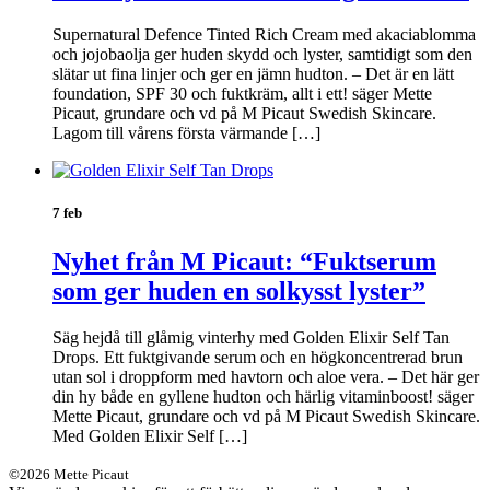
Supernatural Defence Tinted Rich Cream med akaciablomma
och jojobaolja ger huden skydd och lyster, samtidigt som den
slätar ut fina linjer och ger en jämn hudton. – Det är en lätt
foundation, SPF 30 och fuktkräm, allt i ett! säger Mette
Picaut, grundare och vd på M Picaut Swedish Skincare.
Lagom till vårens första värmande […]
7 feb
Nyhet från M Picaut: “Fuktserum
som ger huden en solkysst lyster”
Säg hejdå till glåmig vinterhy med Golden Elixir Self Tan
Drops. Ett fuktgivande serum och en högkoncentrerad brun
utan sol i droppform med havtorn och aloe vera. – Det här ger
din hy både en gyllene hudton och härlig vitaminboost! säger
Mette Picaut, grundare och vd på M Picaut Swedish Skincare.
Med Golden Elixir Self […]
©2026 Mette Picaut