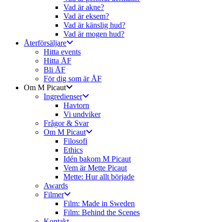
Vad är akne?
Vad är eksem?
Vad är känslig hud?
Vad är mogen hud?
Återförsäljare
Hitta events
Hitta ÅF
Bli ÅF
För dig som är ÅF
Om M Picaut
Ingredienser
Havtorn
Vi undviker
Frågor & Svar
Om M Picaut
Filosofi
Ethics
Idén bakom M Picaut
Vem är Mette Picaut
Mette: Hur allt började
Awards
Filmer
Film: Made in Sweden
Film: Behind the Scenes
Kontakt