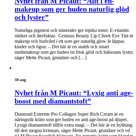
Nyhet från M Picaut: “Allt i en-
makeup som ger huden naturlig glöd
och lyster”
Naturliga pigment och mineraler ger mjuka toner. E-vitamin
stärker och återfuktar. Genious Beauty Lip Cheek Eye Tint är
makeup och hudvård i ett som ger naturlig glow åt läppar,
kinder och ögon. – Det här är en snabb och smart
multimakeup som ger huden en frisk glöd och hälsosam lyster,
säger Mette Picaut, grundare och […]
30 aug
Nyhet från M Picaut: “Lyxig anti age-
boost med diamantstoft”
Diamond Extreme Pro Collagen Super Rich Cream är en
näringsrik kräm som ger huden en anti age-boost på djupet.
Lyxigt diamantstoft tillför extra magi. – Det här är en hyllning
till den mogna kvinnan, säger Mette Picaut, grundare och vd
på M Picaut Swedish Skincare. En generös kräm som blandar