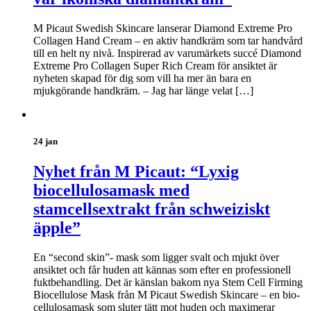
M Picaut Swedish Skincare lanserar Diamond Extreme Pro
Collagen Hand Cream – en aktiv handkräm som tar handvård
till en helt ny nivå. Inspirerad av varumärkets succé Diamond
Extreme Pro Collagen Super Rich Cream för ansiktet är
nyheten skapad för dig som vill ha mer än bara en
mjukgörande handkräm. – Jag har länge velat […]
24 jan
Nyhet från M Picaut: “Lyxig
biocellulosamask med
stamcellsextrakt från schweiziskt
äpple”
En “second skin”- mask som ligger svalt och mjukt över
ansiktet och får huden att kännas som efter en professionell
fuktbehandling. Det är känslan bakom nya Stem Cell Firming
Biocellulose Mask från M Picaut Swedish Skincare – en bio-
cellulosamask som sluter tätt mot huden och maximerar