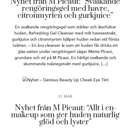
Nyhet från M Picaut: “Svalkande
rengöringsgel med havre,
citronmyrten och gurkjuice”
En svalkande rengöringsgel som stärker och återfuktar
huden. Refreshing Gel Cleanser med milt havreextrakt,
gurkjuice och citronmyrten hjälper huden redan vid första
tvätten. – En bra cleanser är som att huden får dricka ett
glas vatten under rengöringen! säger Mette Picaut,
grundare och vd på M Picaut. En härligt svalkande och
skummande tvåstegstvätt med gurkjuice, […]
31 MAR
Nyhet från M Picaut: “Allt i en-
makeup som ger huden naturlig
glöd och lyster”