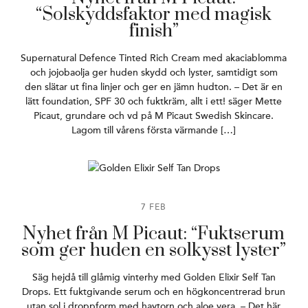
“Solskyddsfaktor med magisk
finish”
Supernatural Defence Tinted Rich Cream med akaciablomma
och jojobaolja ger huden skydd och lyster, samtidigt som
den slätar ut fina linjer och ger en jämn hudton. – Det är en
lätt foundation, SPF 30 och fuktkräm, allt i ett! säger Mette
Picaut, grundare och vd på M Picaut Swedish Skincare.
Lagom till vårens första värmande […]
7 FEB
Nyhet från M Picaut: “Fuktserum
som ger huden en solkysst lyster”
Säg hejdå till glåmig vinterhy med Golden Elixir Self Tan
Drops. Ett fuktgivande serum och en högkoncentrerad brun
utan sol i droppform med havtorn och aloe vera. – Det här