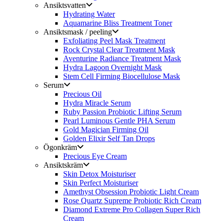
Ansiktsvatten
Hydrating Water
Aquamarine Bliss Treatment Toner
Ansiktsmask / peeling
Exfoliating Peel Mask Treatment
Rock Crystal Clear Treatment Mask
Aventurine Radiance Treatment Mask
Hydra Lagoon Overnight Mask
Stem Cell Firming Biocellulose Mask
Serum
Precious Oil
Hydra Miracle Serum
Ruby Passion Probiotic Lifting Serum
Pearl Luminous Gentle PHA Serum
Gold Magician Firming Oil
Golden Elixir Self Tan Drops
Ögonkräm
Precious Eye Cream
Ansiktskräm
Skin Detox Moisturiser
Skin Perfect Moisturiser
Amethyst Obsession Probiotic Light Cream
Rose Quartz Supreme Probiotic Rich Cream
Diamond Extreme Pro Collagen Super Rich
Cream