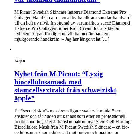
M Picaut Swedish Skincare lanserar Diamond Extreme Pro
Collagen Hand Cream – en aktiv handkräm som tar handvård
till en helt ny nivå. Inspirerad av varumärkets succé Diamond
Extreme Pro Collagen Super Rich Cream för ansiktet är
nyheten skapad för dig som vill ha mer än bara en
mjukgörande handkräm. – Jag har länge velat […]
24 jan
Nyhet från M Picaut: “Lyxig
biocellulosamask med
stamcellsextrakt från schweiziskt
äpple”
En “second skin”- mask som ligger svalt och mjukt över
ansiktet och får huden att kännas som efter en professionell
fuktbehandling. Det är känslan bakom nya Stem Cell Firming
Biocellulose Mask från M Picaut Swedish Skincare – en bio-
cellulosamask som sluter tätt mot huden och maximerar