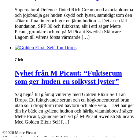
Supernatural Defence Tinted Rich Cream med akaciablomma
och jojobaolja ger huden skydd och lyster, samtidigt som den
slätar ut fina linjer och ger en jämn hudton. – Det är en lätt
foundation, SPF 30 och fuktkräm, allt i ett! säger Mette
Picaut, grundare och vd på M Picaut Swedish Skincare.
Lagom till vårens första värmande […]
7 feb
Nyhet från M Picaut: “Fuktserum
som ger huden en solkysst lyster”
Säg hejdå till glåmig vinterhy med Golden Elixir Self Tan
Drops. Ett fuktgivande serum och en högkoncentrerad brun
utan sol i droppform med havtorn och aloe vera. – Det här ger
din hy både en gyllene hudton och härlig vitaminboost! säger
Mette Picaut, grundare och vd på M Picaut Swedish Skincare.
Med Golden Elixir Self […]
©2026 Mette Picaut