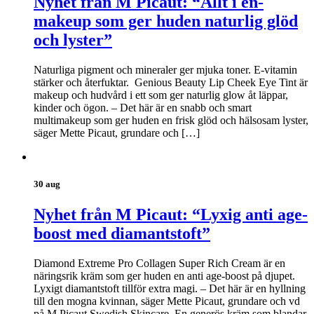
Nyhet från M Picaut: “Allt i en-
makeup som ger huden naturlig glöd
och lyster”
Naturliga pigment och mineraler ger mjuka toner. E-vitamin
stärker och återfuktar. Genious Beauty Lip Cheek Eye Tint är
makeup och hudvård i ett som ger naturlig glow åt läppar,
kinder och ögon. – Det här är en snabb och smart
multimakeup som ger huden en frisk glöd och hälsosam lyster,
säger Mette Picaut, grundare och […]
30 aug
Nyhet från M Picaut: “Lyxig anti age-
boost med diamantstoft”
Diamond Extreme Pro Collagen Super Rich Cream är en
näringsrik kräm som ger huden en anti age-boost på djupet.
Lyxigt diamantstoft tillför extra magi. – Det här är en hyllning
till den mogna kvinnan, säger Mette Picaut, grundare och vd
på M Picaut Swedish Skincare. En generös kräm som blandar