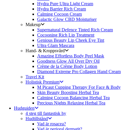
Hydra Pure Ultra Light Cream
Hydra Barrier Rich Cream
Calming Cocoon Cream
Galactic Glow CBD Moisturiser
Makeup
Supernatural Defence Tinted Rich Cream
Cocooning Rich Lip Treatment
Genious Beauty Lip Cheek Eye Tint
Ultra Glam Mascara
Hand- & Kroppsvård
Amazing Effortless Body Peel Mask
Goodness Glow All Over Dry Oil
Crème de la Crème Body Lotion
Diamond Extreme Pro Collagen Hand Cream
Travel Kit
Holistisk Premium
M Picaut Cupping Therapy For Face & Body
Skin Beauty Boosting Herbal Tea
Calming Cocoon Balancing Herbal Tea
Precious Nights Relaxing Herbal Tea
Hudguiden
4 steg till fantastisk hy
Hudtillstånd
Vad är rosacea?
Vad är perioral dermatit?