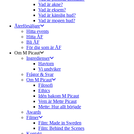
Vad är akne?
Vad är eksem?
Vad är känslig hud?
Vad är mogen hud?
Återförsäljare
Hitta events
Hitta ÅF
Bli ÅF
För dig som är ÅF
Om M Picaut
Ingredienser
Havtorn
Vi undviker
Frågor & Svar
Om M Picaut
Filosofi
Ethics
Idén bakom M Picaut
Vem är Mette Picaut
Mette: Hur allt började
Awards
Filmer
Film: Made in Sweden
Film: Behind the Scenes
Kontakt