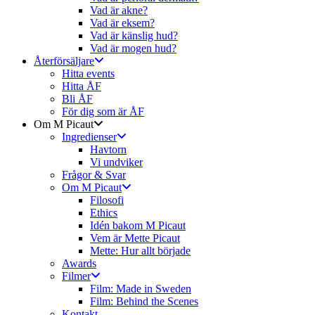
Vad är akne?
Vad är eksem?
Vad är känslig hud?
Vad är mogen hud?
Återförsäljare
Hitta events
Hitta ÅF
Bli ÅF
För dig som är ÅF
Om M Picaut
Ingredienser
Havtorn
Vi undviker
Frågor & Svar
Om M Picaut
Filosofi
Ethics
Idén bakom M Picaut
Vem är Mette Picaut
Mette: Hur allt började
Awards
Filmer
Film: Made in Sweden
Film: Behind the Scenes
Kontakt