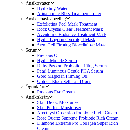
Ansiktsvatten
Hydrating Water
Aquamarine Bliss Treatment Toner
Ansiktsmask / peeling
Exfoliating Peel Mask Treatment
Rock Crystal Clear Treatment Mask
Aventurine Radiance Treatment Mask
Hydra Lagoon Overnight Mask
Stem Cell Firming Biocellulose Mask
Serum
Precious Oil
Hydra Miracle Serum
Ruby Passion Probiotic Lifting Serum
Pearl Luminous Gentle PHA Serum
Gold Magician Firming Oil
Golden Elixir Self Tan Drops
Ögonkräm
Precious Eye Cream
Ansiktskräm
Skin Detox Moisturiser
Skin Perfect Moisturiser
Amethyst Obsession Probiotic Light Cream
Rose Quartz Supreme Probiotic Rich Cream
Diamond Extreme Pro Collagen Super Rich
Cream