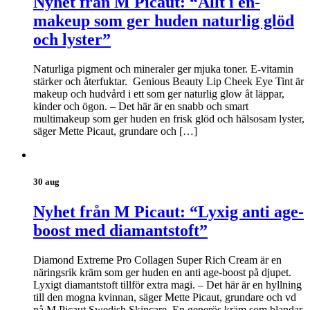
Nyhet från M Picaut: “Allt i en-
makeup som ger huden naturlig glöd
och lyster”
Naturliga pigment och mineraler ger mjuka toner. E-vitamin
stärker och återfuktar. Genious Beauty Lip Cheek Eye Tint är
makeup och hudvård i ett som ger naturlig glow åt läppar,
kinder och ögon. – Det här är en snabb och smart
multimakeup som ger huden en frisk glöd och hälsosam lyster,
säger Mette Picaut, grundare och […]
30 aug
Nyhet från M Picaut: “Lyxig anti age-
boost med diamantstoft”
Diamond Extreme Pro Collagen Super Rich Cream är en
näringsrik kräm som ger huden en anti age-boost på djupet.
Lyxigt diamantstoft tillför extra magi. – Det här är en hyllning
till den mogna kvinnan, säger Mette Picaut, grundare och vd
på M Picaut Swedish Skincare. En generös kräm som blandar