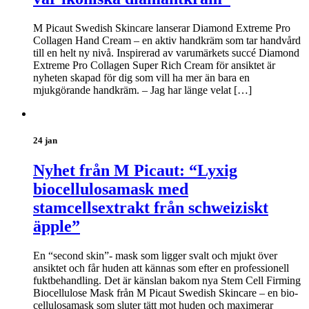
M Picaut Swedish Skincare lanserar Diamond Extreme Pro
Collagen Hand Cream – en aktiv handkräm som tar handvård
till en helt ny nivå. Inspirerad av varumärkets succé Diamond
Extreme Pro Collagen Super Rich Cream för ansiktet är
nyheten skapad för dig som vill ha mer än bara en
mjukgörande handkräm. – Jag har länge velat […]
24 jan
Nyhet från M Picaut: “Lyxig
biocellulosamask med
stamcellsextrakt från schweiziskt
äpple”
En “second skin”- mask som ligger svalt och mjukt över
ansiktet och får huden att kännas som efter en professionell
fuktbehandling. Det är känslan bakom nya Stem Cell Firming
Biocellulose Mask från M Picaut Swedish Skincare – en bio-
cellulosamask som sluter tätt mot huden och maximerar