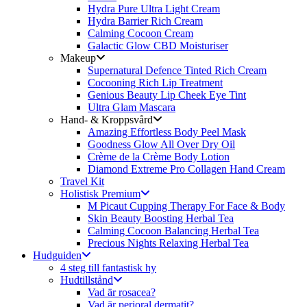
Hydra Pure Ultra Light Cream
Hydra Barrier Rich Cream
Calming Cocoon Cream
Galactic Glow CBD Moisturiser
Makeup
Supernatural Defence Tinted Rich Cream
Cocooning Rich Lip Treatment
Genious Beauty Lip Cheek Eye Tint
Ultra Glam Mascara
Hand- & Kroppsvård
Amazing Effortless Body Peel Mask
Goodness Glow All Over Dry Oil
Crème de la Crème Body Lotion
Diamond Extreme Pro Collagen Hand Cream
Travel Kit
Holistisk Premium
M Picaut Cupping Therapy For Face & Body
Skin Beauty Boosting Herbal Tea
Calming Cocoon Balancing Herbal Tea
Precious Nights Relaxing Herbal Tea
Hudguiden
4 steg till fantastisk hy
Hudtillstånd
Vad är rosacea?
Vad är perioral dermatit?