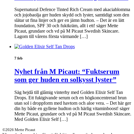
Supernatural Defence Tinted Rich Cream med akaciablomma
och jojobaolja ger huden skydd och lyster, samtidigt som den
slätar ut fina linjer och ger en jämn hudton. – Det är en lätt
foundation, SPF 30 och fuktkräm, allt i ett! säger Mette
Picaut, grundare och vd på M Picaut Swedish Skincare.
Lagom till vårens första värmande […]
7 feb
Nyhet från M Picaut: “Fuktserum
som ger huden en solkysst lyster”
Säg hejdå till glåmig vinterhy med Golden Elixir Self Tan
Drops. Ett fuktgivande serum och en högkoncentrerad brun
utan sol i droppform med havtorn och aloe vera. – Det här ger
din hy både en gyllene hudton och härlig vitaminboost! säger
Mette Picaut, grundare och vd på M Picaut Swedish Skincare.
Med Golden Elixir Self […]
©2026 Mette Picaut