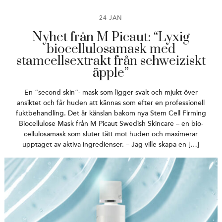
24 JAN
Nyhet från M Picaut: “Lyxig
biocellulosamask med
stamcellsextrakt från schweiziskt
äpple”
En “second skin”- mask som ligger svalt och mjukt över
ansiktet och får huden att kännas som efter en professionell
fuktbehandling. Det är känslan bakom nya Stem Cell Firming
Biocellulose Mask från M Picaut Swedish Skincare – en bio-
cellulosamask som sluter tätt mot huden och maximerar
upptaget av aktiva ingredienser. – Jag ville skapa en […]