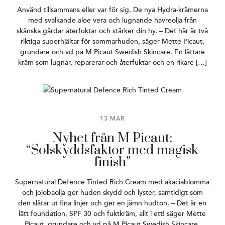
Använd tillsammans eller var för sig. De nya Hydra-krämerna
med svalkande aloe vera och lugnande havreolja från
skånska gårdar återfuktar och stärker din hy. – Det här är två
riktiga superhjältar för sommarhuden, säger Mette Picaut,
grundare och vd på M Picaut Swedish Skincare. En lättare
kräm som lugnar, reparerar och återfuktar och en rikare […]
13 MAR
Nyhet från M Picaut:
“Solskyddsfaktor med magisk
finish”
Supernatural Defence Tinted Rich Cream med akaciablomma
och jojobaolja ger huden skydd och lyster, samtidigt som
den slätar ut fina linjer och ger en jämn hudton. – Det är en
lätt foundation, SPF 30 och fuktkräm, allt i ett! säger Mette
Picaut, grundare och vd på M Picaut Swedish Skincare.