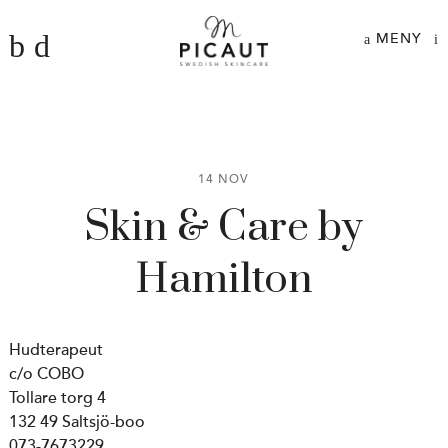
MENY
14 NOV
Skin & Care by
Hamilton
Hudterapeut
c/o COBO
Tollare torg 4
132 49 Saltsjö-boo
073-7673229