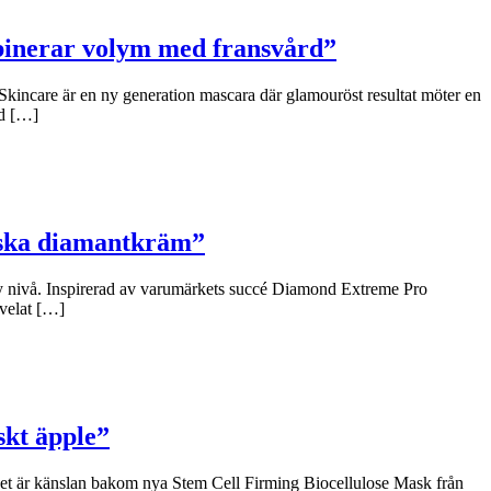
binerar volym med fransvård”
Skincare är en ny generation mascara där glamouröst resultat möter en
ad […]
niska diamantkräm”
y nivå. Inspirerad av varumärkets succé Diamond Extreme Pro
 velat […]
skt äpple”
 Det är känslan bakom nya Stem Cell Firming Biocellulose Mask från