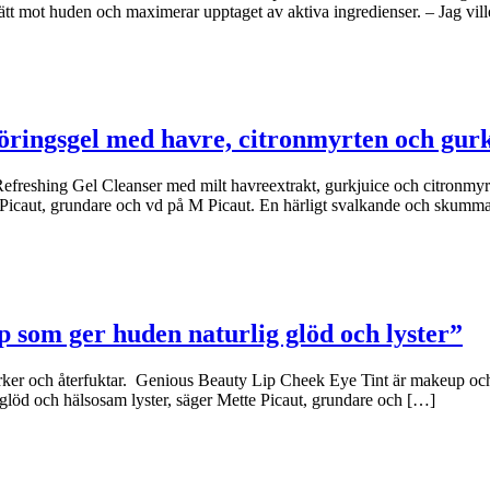
ätt mot huden och maximerar upptaget av aktiva ingredienser. – Jag vil
öringsgel med havre, citronmyrten och gur
freshing Gel Cleanser med milt havreextrakt, gurkjuice och citronmyrte
e Picaut, grundare och vd på M Picaut. En härligt svalkande och skumm
p som ger huden naturlig glöd och lyster”
rker och återfuktar. Genious Beauty Lip Cheek Eye Tint är makeup och 
glöd och hälsosam lyster, säger Mette Picaut, grundare och […]