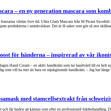
scara – en ny generation mascara som kom
om fransarna vårdas över tid. Ultra Glam Mascara från M Picaut Swedish 
ste produkterna i sminkväskan. Det är få saker som gör så stor skilln
oost för händerna – inspirerad av vår iko
agen Hand Cream – en aktiv handkräm som tar handvård till en helt n
dig som vill ha mer än bara en mjukgörande handkräm. – Jag har länge
osamask med stamcellsextrakt från schweizi
et och får huden att kännas som efter en professionell fuktbehandling.