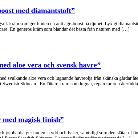
boost med diamantstoft”
 kräm som ger huden en anti age-boost på djupet. Lyxigt diamantstoft 
care. En generös kräm som blandar det bästa från naturen med […]
ed aloe vera och svensk havre”
 svalkande aloe vera och lugnande havreolja från skånska gårdar återfuk
Swedish Skincare. En lättare kräm som lugnar, reparerar och återfukta
r med magisk finish”
jobaolja ger huden skydd och lyster, samtidigt som den slätar ut fina