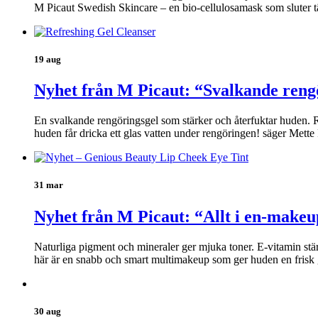
M Picaut Swedish Skincare – en bio-cellulosamask som sluter t
19 aug
Nyhet från M Picaut: “Svalkande reng
En svalkande rengöringsgel som stärker och återfuktar huden. Re
huden får dricka ett glas vatten under rengöringen! säger Mett
31 mar
Nyhet från M Picaut: “Allt i en-makeu
Naturliga pigment och mineraler ger mjuka toner. E-vitamin stä
här är en snabb och smart multimakeup som ger huden en frisk 
30 aug