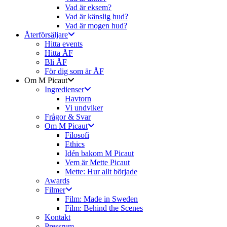
Vad är eksem?
Vad är känslig hud?
Vad är mogen hud?
Återförsäljare
Hitta events
Hitta ÅF
Bli ÅF
För dig som är ÅF
Om M Picaut
Ingredienser
Havtorn
Vi undviker
Frågor & Svar
Om M Picaut
Filosofi
Ethics
Idén bakom M Picaut
Vem är Mette Picaut
Mette: Hur allt började
Awards
Filmer
Film: Made in Sweden
Film: Behind the Scenes
Kontakt
Pressrum