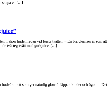
le skapa en […]
kjuice”
n hjälper huden redan vid första tvätten. – En bra cleanser är som att
ande tvåstegstvätt med gurkjuice, […]
hudvård i ett som ger naturlig glow åt läppar, kinder och ögon. – Det