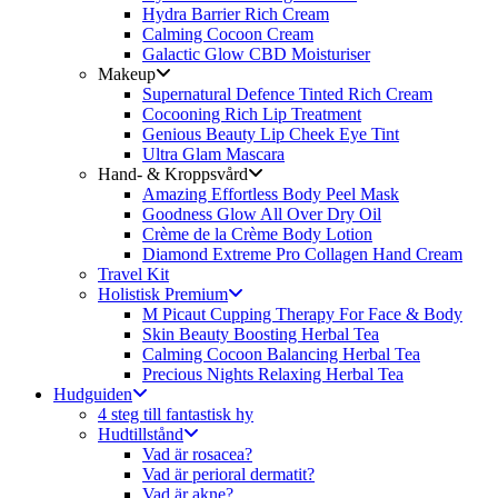
Hydra Barrier Rich Cream
Calming Cocoon Cream
Galactic Glow CBD Moisturiser
Makeup
Supernatural Defence Tinted Rich Cream
Cocooning Rich Lip Treatment
Genious Beauty Lip Cheek Eye Tint
Ultra Glam Mascara
Hand- & Kroppsvård
Amazing Effortless Body Peel Mask
Goodness Glow All Over Dry Oil
Crème de la Crème Body Lotion
Diamond Extreme Pro Collagen Hand Cream
Travel Kit
Holistisk Premium
M Picaut Cupping Therapy For Face & Body
Skin Beauty Boosting Herbal Tea
Calming Cocoon Balancing Herbal Tea
Precious Nights Relaxing Herbal Tea
Hudguiden
4 steg till fantastisk hy
Hudtillstånd
Vad är rosacea?
Vad är perioral dermatit?
Vad är akne?