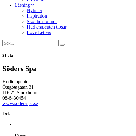
Läsning
Nyheter
Inspiration
Skönhetsrutiner
Hudterapeuten tipsar
Love Letters
31 okt
Söders Spa
Hudterapeuter
Östgötagatan 31
116 25 Stockholm
08-6430454
www.sodersspa.se
Dela
12 maj