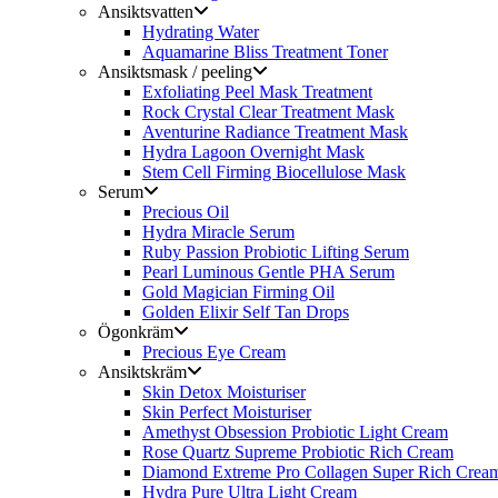
Ansiktsvatten
Hydrating Water
Aquamarine Bliss Treatment Toner
Ansiktsmask / peeling
Exfoliating Peel Mask Treatment
Rock Crystal Clear Treatment Mask
Aventurine Radiance Treatment Mask
Hydra Lagoon Overnight Mask
Stem Cell Firming Biocellulose Mask
Serum
Precious Oil
Hydra Miracle Serum
Ruby Passion Probiotic Lifting Serum
Pearl Luminous Gentle PHA Serum
Gold Magician Firming Oil
Golden Elixir Self Tan Drops
Ögonkräm
Precious Eye Cream
Ansiktskräm
Skin Detox Moisturiser
Skin Perfect Moisturiser
Amethyst Obsession Probiotic Light Cream
Rose Quartz Supreme Probiotic Rich Cream
Diamond Extreme Pro Collagen Super Rich Crea
Hydra Pure Ultra Light Cream