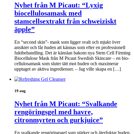
Nyhet från M Picaut: “Lyxig
biocellulosamask med
stamcellsextrakt från schweiziskt
äpple”
En “second skin”- mask som ligger svalt och mjukt över
ansiktet och får huden att kännas som efter en professionell
fuktbehandling. Det är känslan bakom nya Stem Cell Firming
Biocellulose Mask från M Picaut Swedish Skincare – en bio-
cellulosamask som sluter tätt mot huden och maximerar
upptaget av aktiva ingredienser. – Jag ville skapa en […]
19 aug
Nyhet från M Picaut: “Svalkande
rengöringsgel med havre,
citronmyrten och gurkjuice”
En svalkande rengöringsgel som stärker och återfuktar huden.