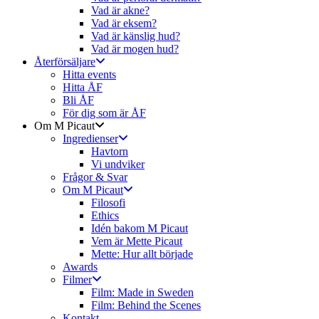
Vad är akne?
Vad är eksem?
Vad är känslig hud?
Vad är mogen hud?
Återförsäljare
Hitta events
Hitta ÅF
Bli ÅF
För dig som är ÅF
Om M Picaut
Ingredienser
Havtorn
Vi undviker
Frågor & Svar
Om M Picaut
Filosofi
Ethics
Idén bakom M Picaut
Vem är Mette Picaut
Mette: Hur allt började
Awards
Filmer
Film: Made in Sweden
Film: Behind the Scenes
Kontakt