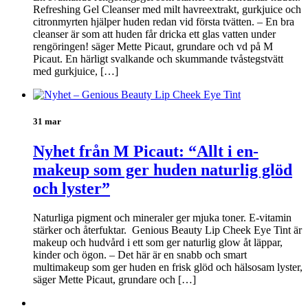
Refreshing Gel Cleanser med milt havreextrakt, gurkjuice och
citronmyrten hjälper huden redan vid första tvätten. – En bra
cleanser är som att huden får dricka ett glas vatten under
rengöringen! säger Mette Picaut, grundare och vd på M
Picaut. En härligt svalkande och skummande tvåstegstvätt
med gurkjuice, […]
31 mar
Nyhet från M Picaut: “Allt i en-
makeup som ger huden naturlig glöd
och lyster”
Naturliga pigment och mineraler ger mjuka toner. E-vitamin
stärker och återfuktar. Genious Beauty Lip Cheek Eye Tint är
makeup och hudvård i ett som ger naturlig glow åt läppar,
kinder och ögon. – Det här är en snabb och smart
multimakeup som ger huden en frisk glöd och hälsosam lyster,
säger Mette Picaut, grundare och […]