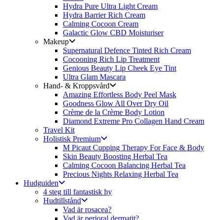
Hydra Pure Ultra Light Cream
Hydra Barrier Rich Cream
Calming Cocoon Cream
Galactic Glow CBD Moisturiser
Makeup
Supernatural Defence Tinted Rich Cream
Cocooning Rich Lip Treatment
Genious Beauty Lip Cheek Eye Tint
Ultra Glam Mascara
Hand- & Kroppsvård
Amazing Effortless Body Peel Mask
Goodness Glow All Over Dry Oil
Crème de la Crème Body Lotion
Diamond Extreme Pro Collagen Hand Cream
Travel Kit
Holistisk Premium
M Picaut Cupping Therapy For Face & Body
Skin Beauty Boosting Herbal Tea
Calming Cocoon Balancing Herbal Tea
Precious Nights Relaxing Herbal Tea
Hudguiden
4 steg till fantastisk hy
Hudtillstånd
Vad är rosacea?
Vad är perioral dermatit?