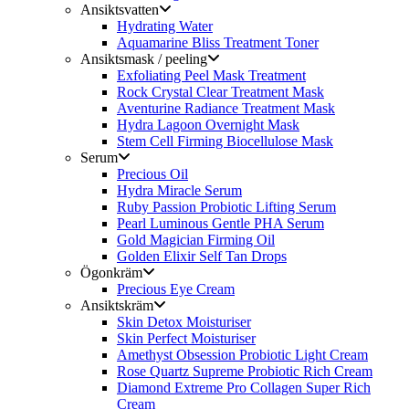
Ansiktsvatten
Hydrating Water
Aquamarine Bliss Treatment Toner
Ansiktsmask / peeling
Exfoliating Peel Mask Treatment
Rock Crystal Clear Treatment Mask
Aventurine Radiance Treatment Mask
Hydra Lagoon Overnight Mask
Stem Cell Firming Biocellulose Mask
Serum
Precious Oil
Hydra Miracle Serum
Ruby Passion Probiotic Lifting Serum
Pearl Luminous Gentle PHA Serum
Gold Magician Firming Oil
Golden Elixir Self Tan Drops
Ögonkräm
Precious Eye Cream
Ansiktskräm
Skin Detox Moisturiser
Skin Perfect Moisturiser
Amethyst Obsession Probiotic Light Cream
Rose Quartz Supreme Probiotic Rich Cream
Diamond Extreme Pro Collagen Super Rich
Cream