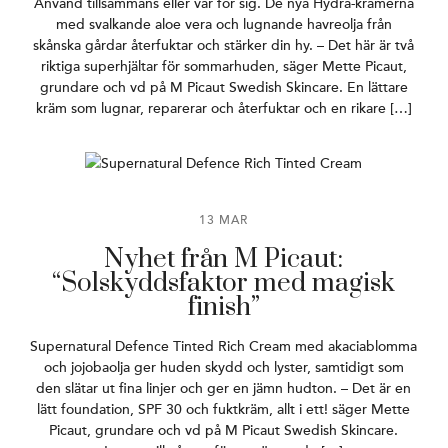
Använd tillsammans eller var för sig. De nya Hydra-krämerna
med svalkande aloe vera och lugnande havreolja från
skånska gårdar återfuktar och stärker din hy. – Det här är två
riktiga superhjältar för sommarhuden, säger Mette Picaut,
grundare och vd på M Picaut Swedish Skincare. En lättare
kräm som lugnar, reparerar och återfuktar och en rikare […]
13 MAR
Nyhet från M Picaut:
“Solskyddsfaktor med magisk
finish”
Supernatural Defence Tinted Rich Cream med akaciablomma
och jojobaolja ger huden skydd och lyster, samtidigt som
den slätar ut fina linjer och ger en jämn hudton. – Det är en
lätt foundation, SPF 30 och fuktkräm, allt i ett! säger Mette
Picaut, grundare och vd på M Picaut Swedish Skincare.