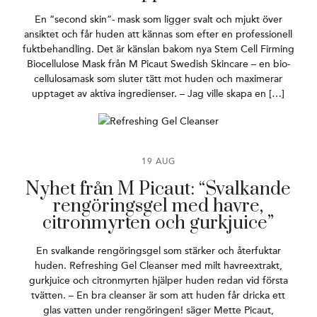
En “second skin”- mask som ligger svalt och mjukt över
ansiktet och får huden att kännas som efter en professionell
fuktbehandling. Det är känslan bakom nya Stem Cell Firming
Biocellulose Mask från M Picaut Swedish Skincare – en bio-
cellulosamask som sluter tätt mot huden och maximerar
upptaget av aktiva ingredienser. – Jag ville skapa en […]
19 AUG
Nyhet från M Picaut: “Svalkande
rengöringsgel med havre,
citronmyrten och gurkjuice”
En svalkande rengöringsgel som stärker och återfuktar
huden. Refreshing Gel Cleanser med milt havreextrakt,
gurkjuice och citronmyrten hjälper huden redan vid första
tvätten. – En bra cleanser är som att huden får dricka ett
glas vatten under rengöringen! säger Mette Picaut,