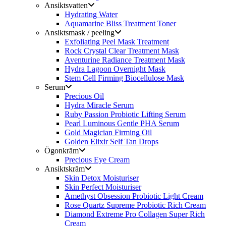
Ansiktsvatten
Hydrating Water
Aquamarine Bliss Treatment Toner
Ansiktsmask / peeling
Exfoliating Peel Mask Treatment
Rock Crystal Clear Treatment Mask
Aventurine Radiance Treatment Mask
Hydra Lagoon Overnight Mask
Stem Cell Firming Biocellulose Mask
Serum
Precious Oil
Hydra Miracle Serum
Ruby Passion Probiotic Lifting Serum
Pearl Luminous Gentle PHA Serum
Gold Magician Firming Oil
Golden Elixir Self Tan Drops
Ögonkräm
Precious Eye Cream
Ansiktskräm
Skin Detox Moisturiser
Skin Perfect Moisturiser
Amethyst Obsession Probiotic Light Cream
Rose Quartz Supreme Probiotic Rich Cream
Diamond Extreme Pro Collagen Super Rich
Cream