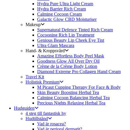
Hydra Pure Ultra Light Cream
Hydra Barrier Rich Cream
Calming Cocoon Cream
Galactic Glow CBD Moisturiser
Makeup
Supernatural Defence Tinted Rich Cream
Cocooning Rich Lip Treatment
Genious Beauty Lip Cheek Eye Tint
Ultra Glam Mascara
Hand- & Kroppsvård
Amazing Effortless Body Peel Mask
Goodness Glow All Over Dry Oil
Crème de la Crème Body Lotion
Diamond Extreme Pro Collagen Hand Cream
Travel Kit
Holistisk Premium
M Picaut Cupping Therapy For Face & Body
Skin Beauty Boosting Herbal Tea
Calming Cocoon Balancing Herbal Tea
Precious Nights Relaxing Herbal Tea
Hudguiden
4 steg till fantastisk hy
Hudtillstånd
Vad är rosacea?
Vad är perioral dermatit?