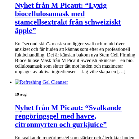
Nyhet från M Picaut: “Lyxig
biocellulosamask med
stamcellsextrakt från schweiziskt
äpple”
En “second skin”- mask som ligger svalt och mjukt över
ansiktet och får huden att kännas som efter en professionell
fuktbehandling. Det är känslan bakom nya Stem Cell Firming
Biocellulose Mask från M Picaut Swedish Skincare – en bio-
cellulosamask som sluter tätt mot huden och maximerar
upptaget av aktiva ingredienser. – Jag ville skapa en […]
19 aug
Nyhet från M Picaut: “Svalkande
rengöringsgel med havre,
citronmyrten och gurkjuice”
En svalkande rengöringsgel som stärker och återfuktar huden.