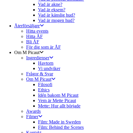
Vad är akne?
Vad är eksem?
Vad är känslig hud?
Vad är mogen hud?
Återförsäljare
Hitta events
Hitta ÅF
Bli ÅF
För dig som är ÅF
Om M Picaut
Ingredienser
Havtorn
Vi undviker
Frågor & Svar
Om M Picaut
Filosofi
Ethics
Idén bakom M Picaut
Vem är Mette Picaut
Mette: Hur allt började
Awards
Filmer
Film: Made in Sweden
Film: Behind the Scenes
Kontakt