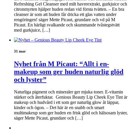
Refreshing Gel Cleanser med milt havreextrakt, gurkjuice och
citronmyrten hjälper huden redan vid första tvätten. – En bra
cleanser är som att huden får dricka ett glas vatten under
rengöringen! säger Mette Picaut, grundare och vd på M
Picaut. En härligt svalkande och skummande tvåstegstvätt
med gurkjuice, […]
31 mar
Nyhet från M Picaut: “Allt i en-
makeup som ger huden naturlig glöd
och lyster”
Naturliga pigment och mineraler ger mjuka toner. E-vitamin
stärker och återfuktar. Genious Beauty Lip Cheek Eye Tint är
makeup och hudvård i ett som ger naturlig glow åt läppar,
kinder och ögon. – Det här är en snabb och smart
multimakeup som ger huden en frisk glöd och hälsosam lyster,
säger Mette Picaut, grundare och […]