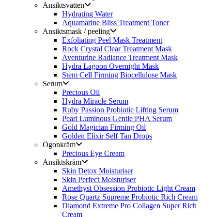
Ansiktsvatten
Hydrating Water
Aquamarine Bliss Treatment Toner
Ansiktsmask / peeling
Exfoliating Peel Mask Treatment
Rock Crystal Clear Treatment Mask
Aventurine Radiance Treatment Mask
Hydra Lagoon Overnight Mask
Stem Cell Firming Biocellulose Mask
Serum
Precious Oil
Hydra Miracle Serum
Ruby Passion Probiotic Lifting Serum
Pearl Luminous Gentle PHA Serum
Gold Magician Firming Oil
Golden Elixir Self Tan Drops
Ögonkräm
Precious Eye Cream
Ansiktskräm
Skin Detox Moisturiser
Skin Perfect Moisturiser
Amethyst Obsession Probiotic Light Cream
Rose Quartz Supreme Probiotic Rich Cream
Diamond Extreme Pro Collagen Super Rich
Cream