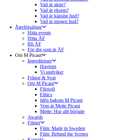
Vad är akne?
Vad är eksem?
Vad är känslig hud?
Vad är mogen hud?
Återförsäljare
Hitta events
Hitta ÅF
Bli ÅF
För dig som är ÅF
Om M Picaut
Ingredienser
Havtorn
Vi undviker
Frågor & Svar
Om M Picaut
Filosofi
Ethics
Idén bakom M Picaut
Vem är Mette Picaut
Mette: Hur allt började
Awards
Filmer
Film: Made in Sweden
Film: Behind the Scenes
Kontakt