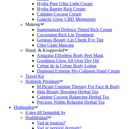
Hydra Pure Ultra Light Cream
Hydra Barrier Rich Cream
Calming Cocoon Cream
Galactic Glow CBD Moisturiser
Makeup
Supernatural Defence Tinted Rich Cream
Cocooning Rich Lip Treatment
Genious Beauty Lip Cheek Eye Tint
Ultra Glam Mascara
Hand- & Kroppsvård
Amazing Effortless Body Peel Mask
Goodness Glow All Over Dry Oil
Crème de la Crème Body Lotion
Diamond Extreme Pro Collagen Hand Cream
Travel Kit
Holistisk Premium
M Picaut Cupping Therapy For Face & Body
Skin Beauty Boosting Herbal Tea
Calming Cocoon Balancing Herbal Tea
Precious Nights Relaxing Herbal Tea
Hudguiden
4 steg till fantastisk hy
Hudtillstånd
Vad är rosacea?
Vad är perioral dermatit?