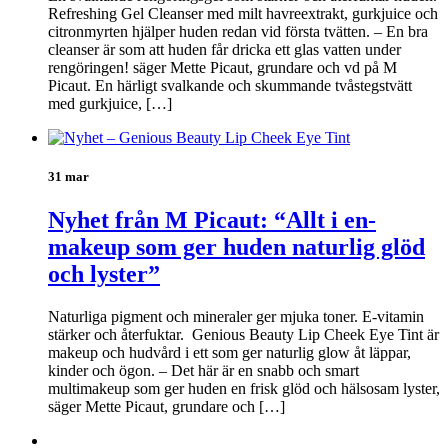
Refreshing Gel Cleanser med milt havreextrakt, gurkjuice och
citronmyrten hjälper huden redan vid första tvätten. – En bra
cleanser är som att huden får dricka ett glas vatten under
rengöringen! säger Mette Picaut, grundare och vd på M
Picaut. En härligt svalkande och skummande tvåstegstvätt
med gurkjuice, […]
31 mar
Nyhet från M Picaut: “Allt i en-
makeup som ger huden naturlig glöd
och lyster”
Naturliga pigment och mineraler ger mjuka toner. E-vitamin
stärker och återfuktar. Genious Beauty Lip Cheek Eye Tint är
makeup och hudvård i ett som ger naturlig glow åt läppar,
kinder och ögon. – Det här är en snabb och smart
multimakeup som ger huden en frisk glöd och hälsosam lyster,
säger Mette Picaut, grundare och […]