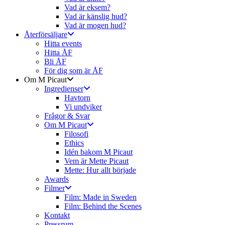
Vad är eksem?
Vad är känslig hud?
Vad är mogen hud?
Återförsäljare
Hitta events
Hitta ÅF
Bli ÅF
För dig som är ÅF
Om M Picaut
Ingredienser
Havtorn
Vi undviker
Frågor & Svar
Om M Picaut
Filosofi
Ethics
Idén bakom M Picaut
Vem är Mette Picaut
Mette: Hur allt började
Awards
Filmer
Film: Made in Sweden
Film: Behind the Scenes
Kontakt
Pressrum