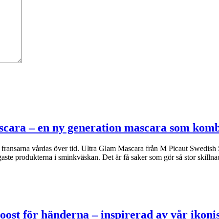
scara – en ny generation mascara som kom
om fransarna vårdas över tid. Ultra Glam Mascara från M Picaut Swedish 
ste produkterna i sminkväskan. Det är få saker som gör så stor skilln
oost för händerna – inspirerad av vår iko