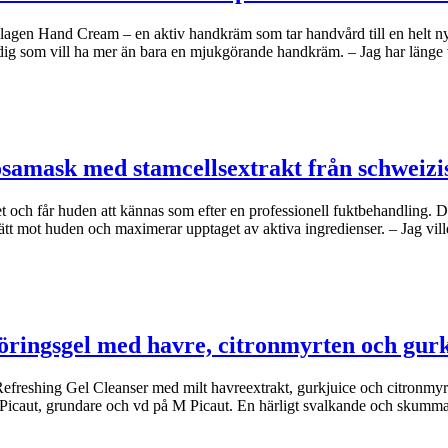
agen Hand Cream – en aktiv handkräm som tar handvård till en helt n
dig som vill ha mer än bara en mjukgörande handkräm. – Jag har länge
osamask med stamcellsextrakt från schweizi
et och får huden att kännas som efter en professionell fuktbehandling.
ätt mot huden och maximerar upptaget av aktiva ingredienser. – Jag vil
öringsgel med havre, citronmyrten och gur
freshing Gel Cleanser med milt havreextrakt, gurkjuice och citronmyrte
e Picaut, grundare och vd på M Picaut. En härligt svalkande och skumm