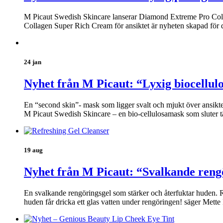
M Picaut Swedish Skincare lanserar Diamond Extreme Pro Coll
Collagen Super Rich Cream för ansiktet är nyheten skapad för 
24 jan
Nyhet från M Picaut: “Lyxig biocellul
En “second skin”- mask som ligger svalt och mjukt över ansikt
M Picaut Swedish Skincare – en bio-cellulosamask som sluter t
19 aug
Nyhet från M Picaut: “Svalkande reng
En svalkande rengöringsgel som stärker och återfuktar huden. Re
huden får dricka ett glas vatten under rengöringen! säger Mett