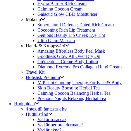
Hydra Barrier Rich Cream
Calming Cocoon Cream
Galactic Glow CBD Moisturiser
Makeup
Supernatural Defence Tinted Rich Cream
Cocooning Rich Lip Treatment
Genious Beauty Lip Cheek Eye Tint
Ultra Glam Mascara
Hand- & Kroppsvård
Amazing Effortless Body Peel Mask
Goodness Glow All Over Dry Oil
Crème de la Crème Body Lotion
Diamond Extreme Pro Collagen Hand Cream
Travel Kit
Holistisk Premium
M Picaut Cupping Therapy For Face & Body
Skin Beauty Boosting Herbal Tea
Calming Cocoon Balancing Herbal Tea
Precious Nights Relaxing Herbal Tea
Hudguiden
4 steg till fantastisk hy
Hudtillstånd
Vad är rosacea?
Vad är perioral dermatit?
Vad är akne?