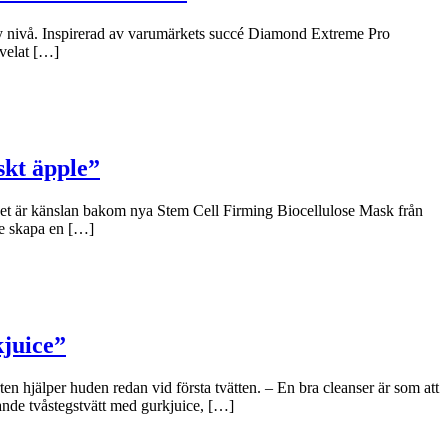
y nivå. Inspirerad av varumärkets succé Diamond Extreme Pro
 velat […]
skt äpple”
 Det är känslan bakom nya Stem Cell Firming Biocellulose Mask från
le skapa en […]
kjuice”
n hjälper huden redan vid första tvätten. – En bra cleanser är som att
ande tvåstegstvätt med gurkjuice, […]