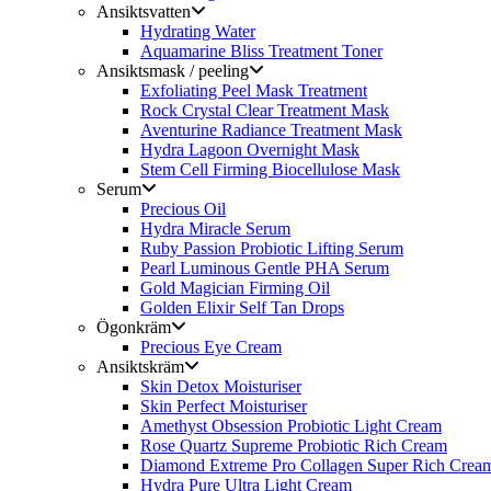
Ansiktsvatten
Hydrating Water
Aquamarine Bliss Treatment Toner
Ansiktsmask / peeling
Exfoliating Peel Mask Treatment
Rock Crystal Clear Treatment Mask
Aventurine Radiance Treatment Mask
Hydra Lagoon Overnight Mask
Stem Cell Firming Biocellulose Mask
Serum
Precious Oil
Hydra Miracle Serum
Ruby Passion Probiotic Lifting Serum
Pearl Luminous Gentle PHA Serum
Gold Magician Firming Oil
Golden Elixir Self Tan Drops
Ögonkräm
Precious Eye Cream
Ansiktskräm
Skin Detox Moisturiser
Skin Perfect Moisturiser
Amethyst Obsession Probiotic Light Cream
Rose Quartz Supreme Probiotic Rich Cream
Diamond Extreme Pro Collagen Super Rich Crea
Hydra Pure Ultra Light Cream