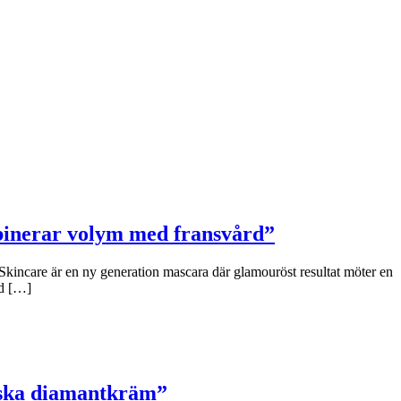
binerar volym med fransvård”
Skincare är en ny generation mascara där glamouröst resultat möter en
ad […]
niska diamantkräm”