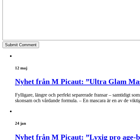
12 maj
Nyhet från M Picaut: ”Ultra Glam Ma
Fylligare, längre och perfekt separerade fransar – samtidigt s
skonsam och vårdande formula. – En mascara är en av de viktiga
24 jan
Nyhet från M Picaut: ”Lyxig pro age-b