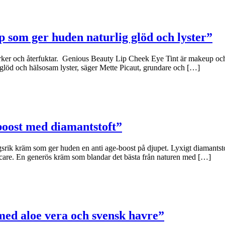
p som ger huden naturlig glöd och lyster”
rker och återfuktar. Genious Beauty Lip Cheek Eye Tint är makeup och 
glöd och hälsosam lyster, säger Mette Picaut, grundare och […]
boost med diamantstoft”
 kräm som ger huden en anti age-boost på djupet. Lyxigt diamantstoft 
care. En generös kräm som blandar det bästa från naturen med […]
ed aloe vera och svensk havre”