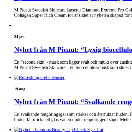
M Picaut Swedish Skincare lanserar Diamond Extreme Pro Coll
Collagen Super Rich Cream för ansiktet är nyheten skapad för 
24 jan
Nyhet från M Picaut: “Lyxig biocellul
En “second skin”- mask som ligger svalt och mjukt över ansikt
M Picaut Swedish Skincare – en bio-cellulosamask som sluter t
19 aug
Nyhet från M Picaut: “Svalkande reng
En svalkande rengöringsgel som stärker och återfuktar huden. Re
huden får dricka ett glas vatten under rengöringen! säger Mett