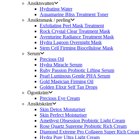
Ansiktsvatten
Hydrating Water
Aquamarine Bliss Treatment Toner
Ansiktsmask / peeling
Exfoliating Peel Mask Treatment
Rock Crystal Clear Treatment Mask
Aventurine Radiance Treatment Mask
Hydra Lagoon Overnight Mask
Stem Cell Firming Biocellulose Mask
Serum
Precious Oil
Hydra Miracle Serum
Ruby Passion Probiotic Lifting Serum
Pearl Luminous Gentle PHA Serum
Gold Magician Firming Oil
Golden Elixir Self Tan Drops
Ögonkräm
Precious Eye Cream
Ansiktskräm
Skin Detox Moisturiser
Skin Perfect Moisturiser
Amethyst Obsession Probiotic Light Cream
Rose Quartz Supreme Probiotic Rich Cream
Diamond Extreme Pro Collagen Super Rich Crea
Hydra Pure Ultra Light Cream