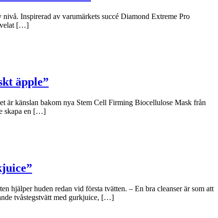
y nivå. Inspirerad av varumärkets succé Diamond Extreme Pro
 velat […]
skt äpple”
 Det är känslan bakom nya Stem Cell Firming Biocellulose Mask från
le skapa en […]
kjuice”
n hjälper huden redan vid första tvätten. – En bra cleanser är som att
ande tvåstegstvätt med gurkjuice, […]