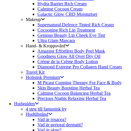
Hydra Barrier Rich Cream
Calming Cocoon Cream
Galactic Glow CBD Moisturiser
Makeup
Supernatural Defence Tinted Rich Cream
Cocooning Rich Lip Treatment
Genious Beauty Lip Cheek Eye Tint
Ultra Glam Mascara
Hand- & Kroppsvård
Amazing Effortless Body Peel Mask
Goodness Glow All Over Dry Oil
Crème de la Crème Body Lotion
Diamond Extreme Pro Collagen Hand Cream
Travel Kit
Holistisk Premium
M Picaut Cupping Therapy For Face & Body
Skin Beauty Boosting Herbal Tea
Calming Cocoon Balancing Herbal Tea
Precious Nights Relaxing Herbal Tea
Hudguiden
4 steg till fantastisk hy
Hudtillstånd
Vad är rosacea?
Vad är perioral dermatit?
Vad är akne?