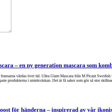
scara – en ny generation mascara som kom
om fransarna vårdas över tid. Ultra Glam Mascara från M Picaut Swedish 
ste produkterna i sminkväskan. Det är få saker som gör så stor skilln
oost för händerna – inspirerad av vår iko