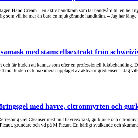
agen Hand Cream – en aktiv handkräm som tar handvård till en helt n
dig som vill ha mer än bara en mjukgörande handkräm. – Jag har länge
osamask med stamcellsextrakt från schweizi
et och får huden att kännas som efter en professionell fuktbehandling.
ätt mot huden och maximerar upptaget av aktiva ingredienser. – Jag vil
öringsgel med havre, citronmyrten och gur
freshing Gel Cleanser med milt havreextrakt, gurkjuice och citronmyrte
e Picaut, grundare och vd på M Picaut. En härligt svalkande och skumm