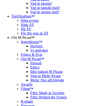
Vad är eksem?
Vad är känslig hud?
Vad är mogen hud?
Återförsäljare
Hitta events
Hitta ÅF
Bli ÅF
För dig som är ÅF
Om M Picaut
Ingredienser
Havtorn
Vi undviker
Frågor & Svar
Om M Picaut
Filosofi
Ethics
Idén bakom M Picaut
Vem är Mette Picaut
Mette: Hur allt började
Awards
Filmer
Film: Made in Sweden
Film: Behind the Scenes
Kontakt
Pressrum