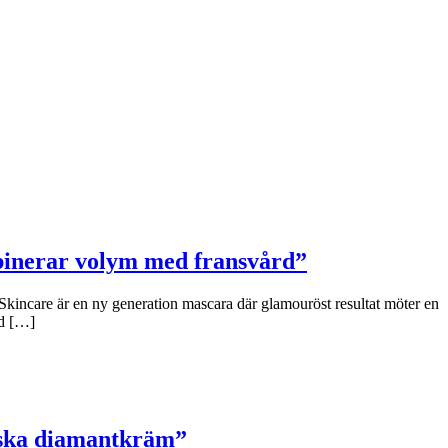
binerar volym med fransvård”
Skincare är en ny generation mascara där glamouröst resultat möter en
ad […]
niska diamantkräm”