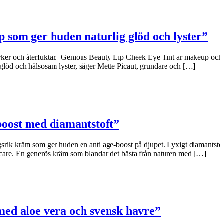
p som ger huden naturlig glöd och lyster”
rker och återfuktar. Genious Beauty Lip Cheek Eye Tint är makeup och 
glöd och hälsosam lyster, säger Mette Picaut, grundare och […]
boost med diamantstoft”
 kräm som ger huden en anti age-boost på djupet. Lyxigt diamantstoft 
care. En generös kräm som blandar det bästa från naturen med […]
ed aloe vera och svensk havre”