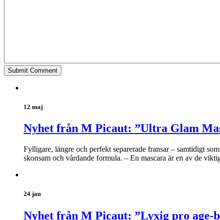
12 maj
Nyhet från M Picaut: ”Ultra Glam Ma
Fylligare, längre och perfekt separerade fransar – samtidigt s
skonsam och vårdande formula. – En mascara är en av de viktiga
24 jan
Nyhet från M Picaut: ”Lyxig pro age-b