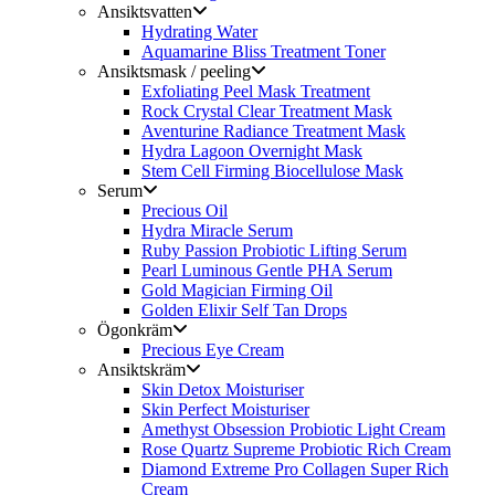
Ansiktsvatten
Hydrating Water
Aquamarine Bliss Treatment Toner
Ansiktsmask / peeling
Exfoliating Peel Mask Treatment
Rock Crystal Clear Treatment Mask
Aventurine Radiance Treatment Mask
Hydra Lagoon Overnight Mask
Stem Cell Firming Biocellulose Mask
Serum
Precious Oil
Hydra Miracle Serum
Ruby Passion Probiotic Lifting Serum
Pearl Luminous Gentle PHA Serum
Gold Magician Firming Oil
Golden Elixir Self Tan Drops
Ögonkräm
Precious Eye Cream
Ansiktskräm
Skin Detox Moisturiser
Skin Perfect Moisturiser
Amethyst Obsession Probiotic Light Cream
Rose Quartz Supreme Probiotic Rich Cream
Diamond Extreme Pro Collagen Super Rich
Cream