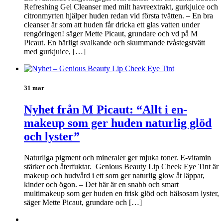
Refreshing Gel Cleanser med milt havreextrakt, gurkjuice och
citronmyrten hjälper huden redan vid första tvätten. – En bra
cleanser är som att huden får dricka ett glas vatten under
rengöringen! säger Mette Picaut, grundare och vd på M
Picaut. En härligt svalkande och skummande tvåstegstvätt
med gurkjuice, […]
31 mar
Nyhet från M Picaut: “Allt i en-
makeup som ger huden naturlig glöd
och lyster”
Naturliga pigment och mineraler ger mjuka toner. E-vitamin
stärker och återfuktar. Genious Beauty Lip Cheek Eye Tint är
makeup och hudvård i ett som ger naturlig glow åt läppar,
kinder och ögon. – Det här är en snabb och smart
multimakeup som ger huden en frisk glöd och hälsosam lyster,
säger Mette Picaut, grundare och […]