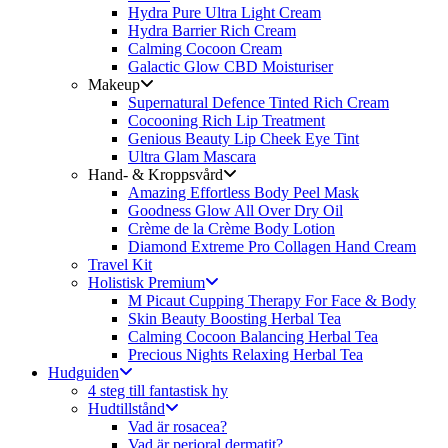
Hydra Pure Ultra Light Cream
Hydra Barrier Rich Cream
Calming Cocoon Cream
Galactic Glow CBD Moisturiser
Makeup
Supernatural Defence Tinted Rich Cream
Cocooning Rich Lip Treatment
Genious Beauty Lip Cheek Eye Tint
Ultra Glam Mascara
Hand- & Kroppsvård
Amazing Effortless Body Peel Mask
Goodness Glow All Over Dry Oil
Crème de la Crème Body Lotion
Diamond Extreme Pro Collagen Hand Cream
Travel Kit
Holistisk Premium
M Picaut Cupping Therapy For Face & Body
Skin Beauty Boosting Herbal Tea
Calming Cocoon Balancing Herbal Tea
Precious Nights Relaxing Herbal Tea
Hudguiden
4 steg till fantastisk hy
Hudtillstånd
Vad är rosacea?
Vad är perioral dermatit?