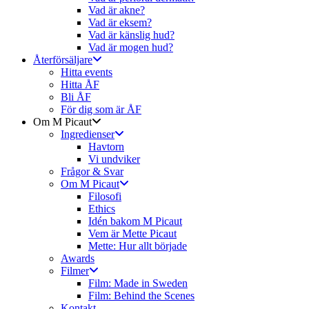
Vad är akne?
Vad är eksem?
Vad är känslig hud?
Vad är mogen hud?
Återförsäljare
Hitta events
Hitta ÅF
Bli ÅF
För dig som är ÅF
Om M Picaut
Ingredienser
Havtorn
Vi undviker
Frågor & Svar
Om M Picaut
Filosofi
Ethics
Idén bakom M Picaut
Vem är Mette Picaut
Mette: Hur allt började
Awards
Filmer
Film: Made in Sweden
Film: Behind the Scenes
Kontakt