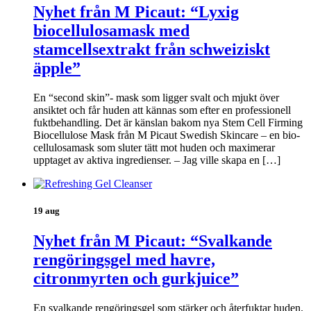
Nyhet från M Picaut: “Lyxig
biocellulosamask med
stamcellsextrakt från schweiziskt
äpple”
En “second skin”- mask som ligger svalt och mjukt över
ansiktet och får huden att kännas som efter en professionell
fuktbehandling. Det är känslan bakom nya Stem Cell Firming
Biocellulose Mask från M Picaut Swedish Skincare – en bio-
cellulosamask som sluter tätt mot huden och maximerar
upptaget av aktiva ingredienser. – Jag ville skapa en […]
19 aug
Nyhet från M Picaut: “Svalkande
rengöringsgel med havre,
citronmyrten och gurkjuice”
En svalkande rengöringsgel som stärker och återfuktar huden.