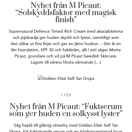
Nyhet från M Picaut:
“Solskyddsfaktor med magisk
finish”
Supernatural Defence Tinted Rich Cream med akaciablomma
och jojobaolja ger huden skydd och lyster, samtidigt som
den slätar ut fina linjer och ger en jämn hudton. – Det är en
lätt foundation, SPF 30 och fuktkräm, allt i ett! säger Mette
Picaut, grundare och vd på M Picaut Swedish Skincare.
Lagom till vårens första värmande […]
7 FEB
Nyhet från M Picaut: “Fuktserum
som ger huden en solkysst lyster”
Säg hejdå till glåmig vinterhy med Golden Elixir Self Tan
Drops. Ett fuktgivande serum och en högkoncentrerad brun