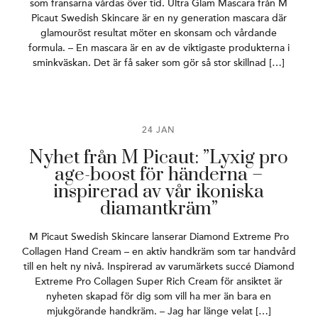
som fransarna vårdas över tid. Ultra Glam Mascara från M
Picaut Swedish Skincare är en ny generation mascara där
glamouröst resultat möter en skonsam och vårdande
formula. – En mascara är en av de viktigaste produkterna i
sminkväskan. Det är få saker som gör så stor skillnad […]
24 JAN
Nyhet från M Picaut: ”Lyxig pro
age-boost för händerna –
inspirerad av vår ikoniska
diamantkräm”
M Picaut Swedish Skincare lanserar Diamond Extreme Pro
Collagen Hand Cream – en aktiv handkräm som tar handvård
till en helt ny nivå. Inspirerad av varumärkets succé Diamond
Extreme Pro Collagen Super Rich Cream för ansiktet är
nyheten skapad för dig som vill ha mer än bara en
mjukgörande handkräm. – Jag har länge velat […]