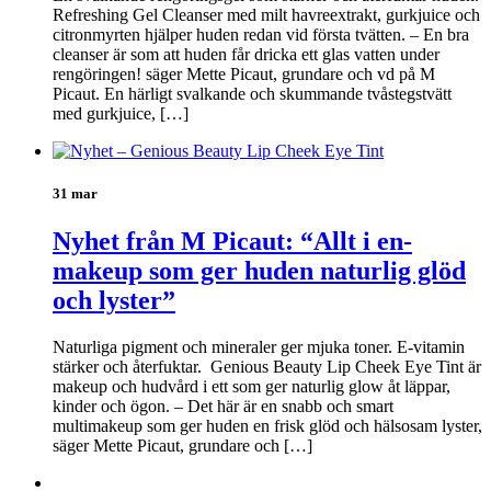
Refreshing Gel Cleanser med milt havreextrakt, gurkjuice och
citronmyrten hjälper huden redan vid första tvätten. – En bra
cleanser är som att huden får dricka ett glas vatten under
rengöringen! säger Mette Picaut, grundare och vd på M
Picaut. En härligt svalkande och skummande tvåstegstvätt
med gurkjuice, […]
31 mar
Nyhet från M Picaut: “Allt i en-
makeup som ger huden naturlig glöd
och lyster”
Naturliga pigment och mineraler ger mjuka toner. E-vitamin
stärker och återfuktar. Genious Beauty Lip Cheek Eye Tint är
makeup och hudvård i ett som ger naturlig glow åt läppar,
kinder och ögon. – Det här är en snabb och smart
multimakeup som ger huden en frisk glöd och hälsosam lyster,
säger Mette Picaut, grundare och […]