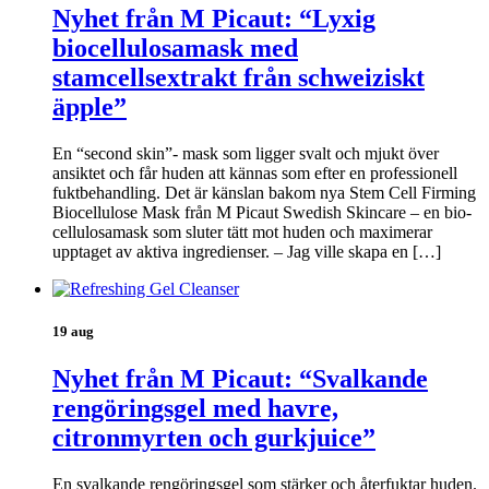
Nyhet från M Picaut: “Lyxig
biocellulosamask med
stamcellsextrakt från schweiziskt
äpple”
En “second skin”- mask som ligger svalt och mjukt över
ansiktet och får huden att kännas som efter en professionell
fuktbehandling. Det är känslan bakom nya Stem Cell Firming
Biocellulose Mask från M Picaut Swedish Skincare – en bio-
cellulosamask som sluter tätt mot huden och maximerar
upptaget av aktiva ingredienser. – Jag ville skapa en […]
19 aug
Nyhet från M Picaut: “Svalkande
rengöringsgel med havre,
citronmyrten och gurkjuice”
En svalkande rengöringsgel som stärker och återfuktar huden.