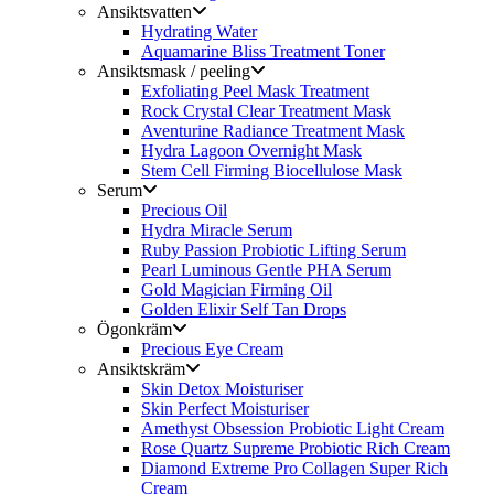
Ansiktsvatten
Hydrating Water
Aquamarine Bliss Treatment Toner
Ansiktsmask / peeling
Exfoliating Peel Mask Treatment
Rock Crystal Clear Treatment Mask
Aventurine Radiance Treatment Mask
Hydra Lagoon Overnight Mask
Stem Cell Firming Biocellulose Mask
Serum
Precious Oil
Hydra Miracle Serum
Ruby Passion Probiotic Lifting Serum
Pearl Luminous Gentle PHA Serum
Gold Magician Firming Oil
Golden Elixir Self Tan Drops
Ögonkräm
Precious Eye Cream
Ansiktskräm
Skin Detox Moisturiser
Skin Perfect Moisturiser
Amethyst Obsession Probiotic Light Cream
Rose Quartz Supreme Probiotic Rich Cream
Diamond Extreme Pro Collagen Super Rich
Cream