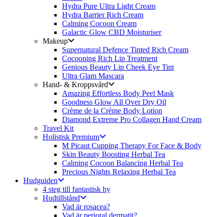
Hydra Pure Ultra Light Cream
Hydra Barrier Rich Cream
Calming Cocoon Cream
Galactic Glow CBD Moisturiser
Makeup
Supernatural Defence Tinted Rich Cream
Cocooning Rich Lip Treatment
Genious Beauty Lip Cheek Eye Tint
Ultra Glam Mascara
Hand- & Kroppsvård
Amazing Effortless Body Peel Mask
Goodness Glow All Over Dry Oil
Crème de la Crème Body Lotion
Diamond Extreme Pro Collagen Hand Cream
Travel Kit
Holistisk Premium
M Picaut Cupping Therapy For Face & Body
Skin Beauty Boosting Herbal Tea
Calming Cocoon Balancing Herbal Tea
Precious Nights Relaxing Herbal Tea
Hudguiden
4 steg till fantastisk hy
Hudtillstånd
Vad är rosacea?
Vad är perioral dermatit?