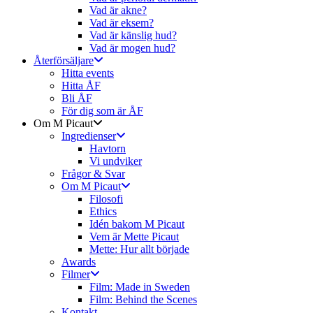
Vad är akne?
Vad är eksem?
Vad är känslig hud?
Vad är mogen hud?
Återförsäljare
Hitta events
Hitta ÅF
Bli ÅF
För dig som är ÅF
Om M Picaut
Ingredienser
Havtorn
Vi undviker
Frågor & Svar
Om M Picaut
Filosofi
Ethics
Idén bakom M Picaut
Vem är Mette Picaut
Mette: Hur allt började
Awards
Filmer
Film: Made in Sweden
Film: Behind the Scenes
Kontakt