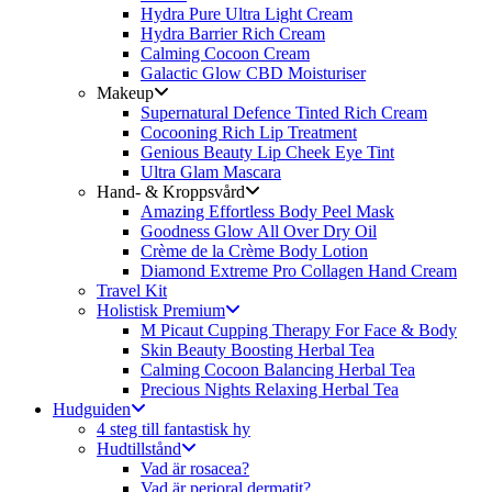
Hydra Pure Ultra Light Cream
Hydra Barrier Rich Cream
Calming Cocoon Cream
Galactic Glow CBD Moisturiser
Makeup
Supernatural Defence Tinted Rich Cream
Cocooning Rich Lip Treatment
Genious Beauty Lip Cheek Eye Tint
Ultra Glam Mascara
Hand- & Kroppsvård
Amazing Effortless Body Peel Mask
Goodness Glow All Over Dry Oil
Crème de la Crème Body Lotion
Diamond Extreme Pro Collagen Hand Cream
Travel Kit
Holistisk Premium
M Picaut Cupping Therapy For Face & Body
Skin Beauty Boosting Herbal Tea
Calming Cocoon Balancing Herbal Tea
Precious Nights Relaxing Herbal Tea
Hudguiden
4 steg till fantastisk hy
Hudtillstånd
Vad är rosacea?
Vad är perioral dermatit?