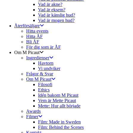
Vad är akne?
Vad är eksem?
Vad är känslig hud?
Vad är mogen hud?
Återförsäljare
Hitta events
Hitta ÅF
Bli ÅF
För dig som är ÅF
Om M Picaut
Ingredienser
Havtorn
Vi undviker
Frågor & Svar
Om M Picaut
Filosofi
Ethics
Idén bakom M Picaut
Vem är Mette Picaut
Mette: Hur allt började
Awards
Filmer
Film: Made in Sweden
Film: Behind the Scenes
Kontakt