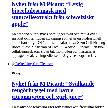
Nyhet från M Picaut: “Lyxig
biocellulosamask med
stamcellsextrakt från schweiziskt
äpple”
En “second skin”- mask som ligger svalt och mjukt över
ansiktet och får huden att kännas som efter en professionell
fuktbehandling. Det är känslan bakom nya Stem Cell Firming
Biocellulose Mask från M Picaut Swedish Skincare – en bio-
cellulosamask som sluter tätt mot huden och maximerar
upptaget av aktiva ingredienser. – Jag ville skapa en […]
19 aug
Nyhet från M Picaut: “Svalkande
rengöringsgel med havre,
citronmyrten och gurkjuice”
En svalkande rengöringsgel som stärker och återfuktar huden.