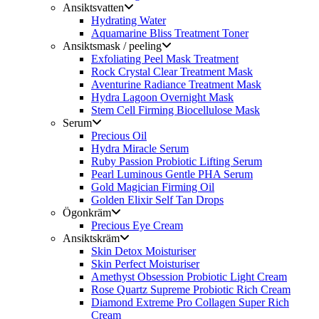
Ansiktsvatten
Hydrating Water
Aquamarine Bliss Treatment Toner
Ansiktsmask / peeling
Exfoliating Peel Mask Treatment
Rock Crystal Clear Treatment Mask
Aventurine Radiance Treatment Mask
Hydra Lagoon Overnight Mask
Stem Cell Firming Biocellulose Mask
Serum
Precious Oil
Hydra Miracle Serum
Ruby Passion Probiotic Lifting Serum
Pearl Luminous Gentle PHA Serum
Gold Magician Firming Oil
Golden Elixir Self Tan Drops
Ögonkräm
Precious Eye Cream
Ansiktskräm
Skin Detox Moisturiser
Skin Perfect Moisturiser
Amethyst Obsession Probiotic Light Cream
Rose Quartz Supreme Probiotic Rich Cream
Diamond Extreme Pro Collagen Super Rich
Cream