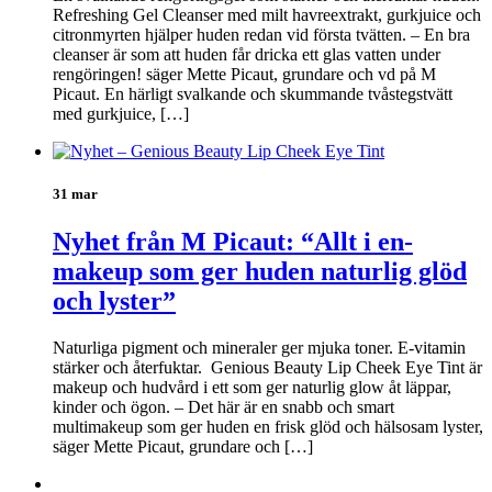
Refreshing Gel Cleanser med milt havreextrakt, gurkjuice och
citronmyrten hjälper huden redan vid första tvätten. – En bra
cleanser är som att huden får dricka ett glas vatten under
rengöringen! säger Mette Picaut, grundare och vd på M
Picaut. En härligt svalkande och skummande tvåstegstvätt
med gurkjuice, […]
31 mar
Nyhet från M Picaut: “Allt i en-
makeup som ger huden naturlig glöd
och lyster”
Naturliga pigment och mineraler ger mjuka toner. E-vitamin
stärker och återfuktar. Genious Beauty Lip Cheek Eye Tint är
makeup och hudvård i ett som ger naturlig glow åt läppar,
kinder och ögon. – Det här är en snabb och smart
multimakeup som ger huden en frisk glöd och hälsosam lyster,
säger Mette Picaut, grundare och […]