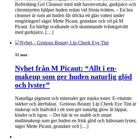
Refreshing Gel Cleanser med milt havreextrakt, gurkjuice och
citronmyrten hjälper huden redan vid första tvätten. – En bra
cleanser är som att huden får dricka ett glas vatten under
rengöringen! säger Mette Picaut, grundare och vd på M
Picaut. En härligt svalkande och skummande tvåstegstvätt
med gurkjuice, […]
31 mar
Nyhet från M Picaut: “Allt i en-
makeup som ger huden naturlig glöd
och lyster”
Naturliga pigment och mineraler ger mjuka toner. E-vitamin
stärker och återfuktar. Genious Beauty Lip Cheek Eye Tint är
makeup och hudvård i ett som ger naturlig glow åt läppar,
kinder och ögon. – Det här är en snabb och smart
multimakeup som ger huden en frisk glöd och hälsosam lyster,
säger Mette Picaut, grundare och […]