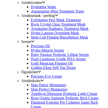
Ansiktsvatten
Hydrating Water
Aquamarine Bliss Treatment Toner
Ansiktsmask / peeling
Exfoliating Peel Mask Treatment
Rock Crystal Clear Treatment Mask
Aventurine Radiance Treatment Mask
Hydra Lagoon Overnight Mask
Stem Cell Firming Biocellulose Mask
Serum
Precious Oil
Hydra Miracle Serum
Ruby Passion Probiotic Lifting Serum
Pearl Luminous Gentle PHA Serum
Gold Magician Firming Oil
Golden Elixir Self Tan Drops
Ögonkräm
Precious Eye Cream
Ansiktskräm
Skin Detox Moisturiser
Skin Perfect Moisturiser
Amethyst Obsession Probiotic Light Cream
Rose Quartz Supreme Probiotic Rich Cream
Diamond Extreme Pro Collagen Super Rich
Cream