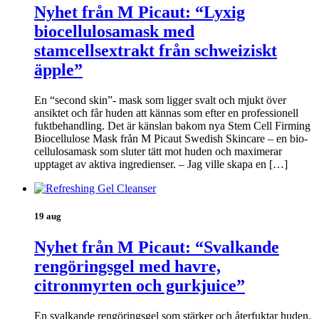
Nyhet från M Picaut: “Lyxig
biocellulosamask med
stamcellsextrakt från schweiziskt
äpple”
En “second skin”- mask som ligger svalt och mjukt över
ansiktet och får huden att kännas som efter en professionell
fuktbehandling. Det är känslan bakom nya Stem Cell Firming
Biocellulose Mask från M Picaut Swedish Skincare – en bio-
cellulosamask som sluter tätt mot huden och maximerar
upptaget av aktiva ingredienser. – Jag ville skapa en […]
19 aug
Nyhet från M Picaut: “Svalkande
rengöringsgel med havre,
citronmyrten och gurkjuice”
En svalkande rengöringsgel som stärker och återfuktar huden.