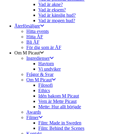
Vad är akne?
Vad är eksem?
Vad är känslig hud?
Vad är mogen hud?
Återförsäljare
Hitta events
Hitta ÅF
Bli ÅF
För dig som är ÅF
Om M Picaut
Ingredienser
Havtorn
Vi undviker
Frågor & Svar
Om M Picaut
Filosofi
Ethics
Idén bakom M Picaut
Vem är Mette Picaut
Mette: Hur allt började
Awards
Filmer
Film: Made in Sweden
Film: Behind the Scenes
Kontakt