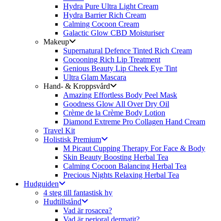
Hydra Pure Ultra Light Cream
Hydra Barrier Rich Cream
Calming Cocoon Cream
Galactic Glow CBD Moisturiser
Makeup
Supernatural Defence Tinted Rich Cream
Cocooning Rich Lip Treatment
Genious Beauty Lip Cheek Eye Tint
Ultra Glam Mascara
Hand- & Kroppsvård
Amazing Effortless Body Peel Mask
Goodness Glow All Over Dry Oil
Crème de la Crème Body Lotion
Diamond Extreme Pro Collagen Hand Cream
Travel Kit
Holistisk Premium
M Picaut Cupping Therapy For Face & Body
Skin Beauty Boosting Herbal Tea
Calming Cocoon Balancing Herbal Tea
Precious Nights Relaxing Herbal Tea
Hudguiden
4 steg till fantastisk hy
Hudtillstånd
Vad är rosacea?
Vad är perioral dermatit?