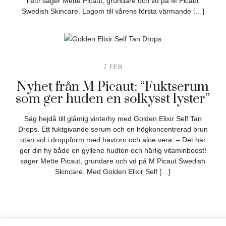
i ett! säger Mette Picaut, grundare och vd på M Picaut
Swedish Skincare. Lagom till vårens första värmande […]
7 FEB
Nyhet från M Picaut: “Fuktserum
som ger huden en solkysst lyster”
Säg hejdå till glåmig vinterhy med Golden Elixir Self Tan
Drops. Ett fuktgivande serum och en högkoncentrerad brun
utan sol i droppform med havtorn och aloe vera. – Det här
ger din hy både en gyllene hudton och härlig vitaminboost!
säger Mette Picaut, grundare och vd på M Picaut Swedish
Skincare. Med Golden Elixir Self […]