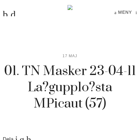
MENY
17 MAJ
01. TN Masker 23-04-11
La?gupplo?sta
MPicaut (57)
Dela