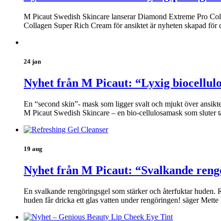
M Picaut Swedish Skincare lanserar Diamond Extreme Pro Coll
Collagen Super Rich Cream för ansiktet är nyheten skapad för 
24 jan
Nyhet från M Picaut: “Lyxig biocellul
En “second skin”- mask som ligger svalt och mjukt över ansikt
M Picaut Swedish Skincare – en bio-cellulosamask som sluter t
19 aug
Nyhet från M Picaut: “Svalkande reng
En svalkande rengöringsgel som stärker och återfuktar huden. Re
huden får dricka ett glas vatten under rengöringen! säger Mett