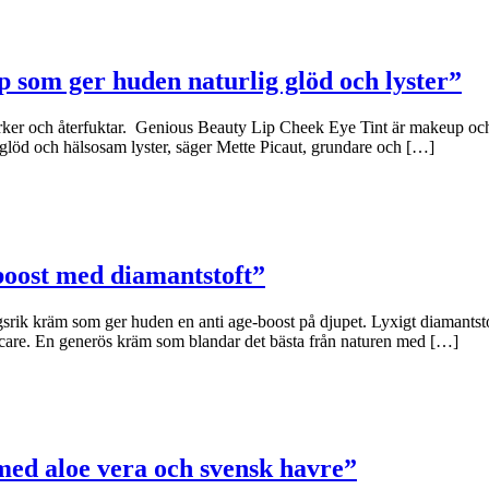
p som ger huden naturlig glöd och lyster”
rker och återfuktar. Genious Beauty Lip Cheek Eye Tint är makeup och 
glöd och hälsosam lyster, säger Mette Picaut, grundare och […]
boost med diamantstoft”
 kräm som ger huden en anti age-boost på djupet. Lyxigt diamantstoft 
care. En generös kräm som blandar det bästa från naturen med […]
ed aloe vera och svensk havre”