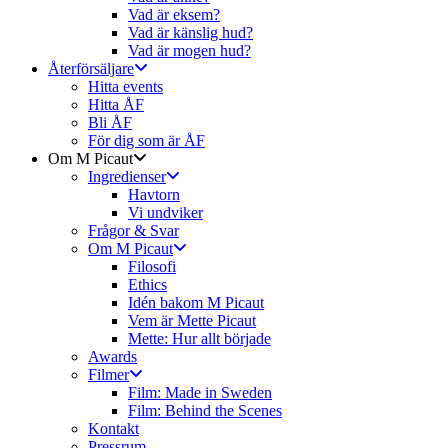
Vad är eksem?
Vad är känslig hud?
Vad är mogen hud?
Återförsäljare
Hitta events
Hitta ÅF
Bli ÅF
För dig som är ÅF
Om M Picaut
Ingredienser
Havtorn
Vi undviker
Frågor & Svar
Om M Picaut
Filosofi
Ethics
Idén bakom M Picaut
Vem är Mette Picaut
Mette: Hur allt började
Awards
Filmer
Film: Made in Sweden
Film: Behind the Scenes
Kontakt
Pressrum