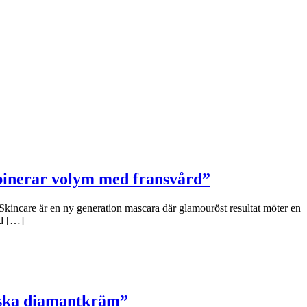
binerar volym med fransvård”
Skincare är en ny generation mascara där glamouröst resultat möter en
ad […]
niska diamantkräm”