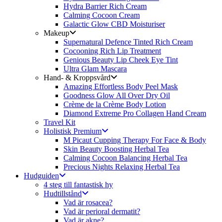
Hydra Barrier Rich Cream
Calming Cocoon Cream
Galactic Glow CBD Moisturiser
Makeup
Supernatural Defence Tinted Rich Cream
Cocooning Rich Lip Treatment
Genious Beauty Lip Cheek Eye Tint
Ultra Glam Mascara
Hand- & Kroppsvård
Amazing Effortless Body Peel Mask
Goodness Glow All Over Dry Oil
Crème de la Crème Body Lotion
Diamond Extreme Pro Collagen Hand Cream
Travel Kit
Holistisk Premium
M Picaut Cupping Therapy For Face & Body
Skin Beauty Boosting Herbal Tea
Calming Cocoon Balancing Herbal Tea
Precious Nights Relaxing Herbal Tea
Hudguiden
4 steg till fantastisk hy
Hudtillstånd
Vad är rosacea?
Vad är perioral dermatit?
Vad är akne?