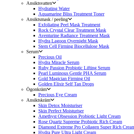
Ansiktsvatten
Hydrating Water
Aquamarine Bliss Treatment Toner
Ansiktsmask / peeling
Exfoliating Peel Mask Treatment
Rock Crystal Clear Treatment Mask
Aventurine Radiance Treatment Mask
Hydra Lagoon Overnight Mask
Stem Cell Firming Biocellulose Mask
Serum
Precious Oil
Hydra Miracle Serum
Ruby Passion Probiotic Lifting Serum
Pearl Luminous Gentle PHA Serum
Gold Magician Firming Oil
Golden Elixir Self Tan Drops
Ögonkräm
Precious Eye Cream
Ansiktskräm
Skin Detox Moisturiser
Skin Perfect Moisturiser
Amethyst Obsession Probiotic Light Cream
Rose Quartz Supreme Probiotic Rich Cream
Diamond Extreme Pro Collagen Super Rich Crea
Hydra Pure Ultra Light Cream