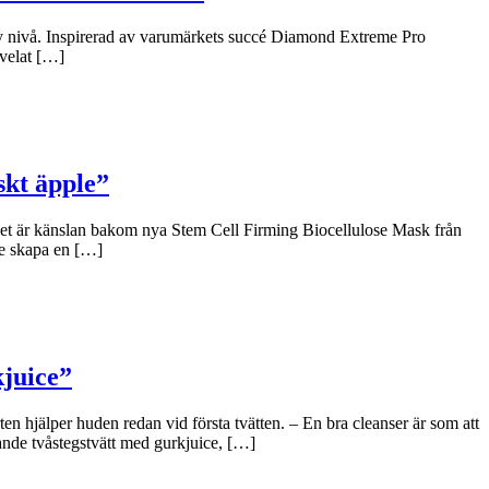
y nivå. Inspirerad av varumärkets succé Diamond Extreme Pro
 velat […]
skt äpple”
 Det är känslan bakom nya Stem Cell Firming Biocellulose Mask från
le skapa en […]
kjuice”
n hjälper huden redan vid första tvätten. – En bra cleanser är som att
ande tvåstegstvätt med gurkjuice, […]