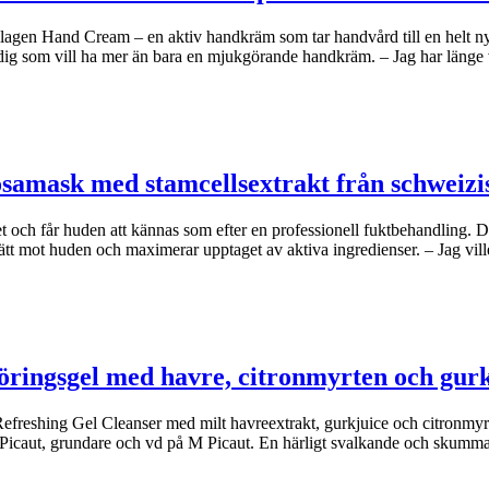
agen Hand Cream – en aktiv handkräm som tar handvård till en helt n
dig som vill ha mer än bara en mjukgörande handkräm. – Jag har länge
osamask med stamcellsextrakt från schweizi
et och får huden att kännas som efter en professionell fuktbehandling.
ätt mot huden och maximerar upptaget av aktiva ingredienser. – Jag vil
öringsgel med havre, citronmyrten och gur
freshing Gel Cleanser med milt havreextrakt, gurkjuice och citronmyrte
e Picaut, grundare och vd på M Picaut. En härligt svalkande och skumm