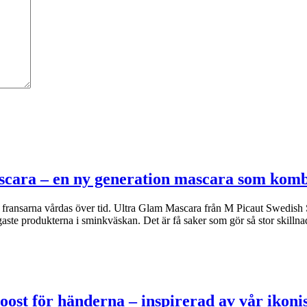
scara – en ny generation mascara som kom
om fransarna vårdas över tid. Ultra Glam Mascara från M Picaut Swedish 
ste produkterna i sminkväskan. Det är få saker som gör så stor skilln
oost för händerna – inspirerad av vår iko