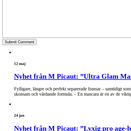
12 maj
Nyhet från M Picaut: ”Ultra Glam Ma
Fylligare, längre och perfekt separerade fransar – samtidigt s
skonsam och vårdande formula. – En mascara är en av de viktiga
24 jan
Nyhet från M Picaut: ”Lyxig pro age-b