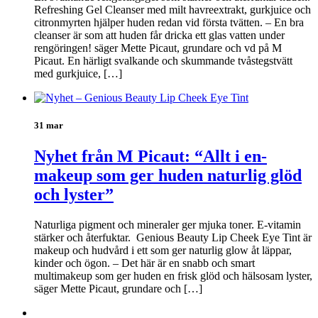
Refreshing Gel Cleanser med milt havreextrakt, gurkjuice och
citronmyrten hjälper huden redan vid första tvätten. – En bra
cleanser är som att huden får dricka ett glas vatten under
rengöringen! säger Mette Picaut, grundare och vd på M
Picaut. En härligt svalkande och skummande tvåstegstvätt
med gurkjuice, […]
31 mar
Nyhet från M Picaut: “Allt i en-
makeup som ger huden naturlig glöd
och lyster”
Naturliga pigment och mineraler ger mjuka toner. E-vitamin
stärker och återfuktar. Genious Beauty Lip Cheek Eye Tint är
makeup och hudvård i ett som ger naturlig glow åt läppar,
kinder och ögon. – Det här är en snabb och smart
multimakeup som ger huden en frisk glöd och hälsosam lyster,
säger Mette Picaut, grundare och […]