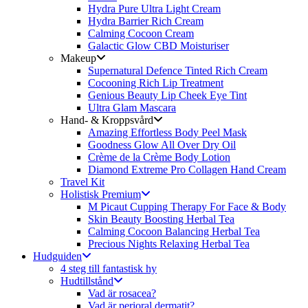
Hydra Pure Ultra Light Cream
Hydra Barrier Rich Cream
Calming Cocoon Cream
Galactic Glow CBD Moisturiser
Makeup
Supernatural Defence Tinted Rich Cream
Cocooning Rich Lip Treatment
Genious Beauty Lip Cheek Eye Tint
Ultra Glam Mascara
Hand- & Kroppsvård
Amazing Effortless Body Peel Mask
Goodness Glow All Over Dry Oil
Crème de la Crème Body Lotion
Diamond Extreme Pro Collagen Hand Cream
Travel Kit
Holistisk Premium
M Picaut Cupping Therapy For Face & Body
Skin Beauty Boosting Herbal Tea
Calming Cocoon Balancing Herbal Tea
Precious Nights Relaxing Herbal Tea
Hudguiden
4 steg till fantastisk hy
Hudtillstånd
Vad är rosacea?
Vad är perioral dermatit?