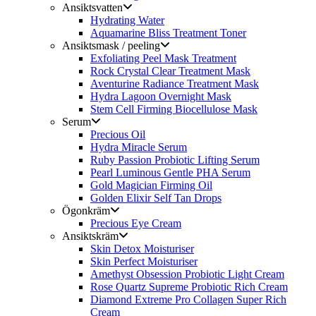
Ansiktsvatten
Hydrating Water
Aquamarine Bliss Treatment Toner
Ansiktsmask / peeling
Exfoliating Peel Mask Treatment
Rock Crystal Clear Treatment Mask
Aventurine Radiance Treatment Mask
Hydra Lagoon Overnight Mask
Stem Cell Firming Biocellulose Mask
Serum
Precious Oil
Hydra Miracle Serum
Ruby Passion Probiotic Lifting Serum
Pearl Luminous Gentle PHA Serum
Gold Magician Firming Oil
Golden Elixir Self Tan Drops
Ögonkräm
Precious Eye Cream
Ansiktskräm
Skin Detox Moisturiser
Skin Perfect Moisturiser
Amethyst Obsession Probiotic Light Cream
Rose Quartz Supreme Probiotic Rich Cream
Diamond Extreme Pro Collagen Super Rich
Cream