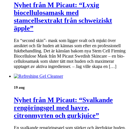
Nyhet från M Picaut: “Lyxig
biocellulosamask med
stamcellsextrakt från schweiziskt
äpple”
En “second skin”- mask som ligger svalt och mjukt över
ansiktet och får huden att kännas som efter en professionell
fuktbehandling. Det är känslan bakom nya Stem Cell Firming
Biocellulose Mask från M Picaut Swedish Skincare – en bio-
cellulosamask som sluter tätt mot huden och maximerar
upptaget av aktiva ingredienser. – Jag ville skapa en […]
19 aug
Nyhet från M Picaut: “Svalkande
rengöringsgel med havre,
citronmyrten och gurkjuice”
En svalkande rengöringsgel som stärker och återfuktar huden.