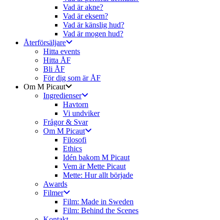
Vad är akne?
Vad är eksem?
Vad är känslig hud?
Vad är mogen hud?
Återförsäljare
Hitta events
Hitta ÅF
Bli ÅF
För dig som är ÅF
Om M Picaut
Ingredienser
Havtorn
Vi undviker
Frågor & Svar
Om M Picaut
Filosofi
Ethics
Idén bakom M Picaut
Vem är Mette Picaut
Mette: Hur allt började
Awards
Filmer
Film: Made in Sweden
Film: Behind the Scenes
Kontakt