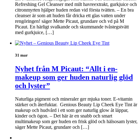
Refreshing Gel Cleanser med milt havreextrakt, gurkjuice och
citronmyrten hjälper huden redan vid första tvätten. – En bra
cleanser är som att huden får dricka ett glas vatten under
rengöringen! säger Mette Picaut, grundare och vd på M
Picaut. En härligt svalkande och skummande tvåstegstvätt
med gurkjuice, […]
31 mar
Nyhet från M Picaut: “Allt i en-
makeup som ger huden naturlig glöd
och lyster”
Naturliga pigment och mineraler ger mjuka toner. E-vitamin
stärker och återfuktar. Genious Beauty Lip Cheek Eye Tint är
makeup och hudvård i ett som ger naturlig glow åt läppar,
kinder och ögon. – Det här är en snabb och smart
multimakeup som ger huden en frisk glöd och hälsosam lyster,
säger Mette Picaut, grundare och […]