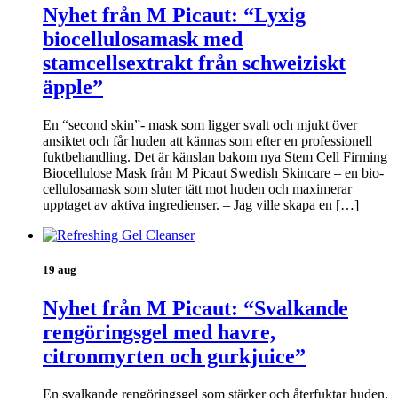
Nyhet från M Picaut: “Lyxig
biocellulosamask med
stamcellsextrakt från schweiziskt
äpple”
En “second skin”- mask som ligger svalt och mjukt över
ansiktet och får huden att kännas som efter en professionell
fuktbehandling. Det är känslan bakom nya Stem Cell Firming
Biocellulose Mask från M Picaut Swedish Skincare – en bio-
cellulosamask som sluter tätt mot huden och maximerar
upptaget av aktiva ingredienser. – Jag ville skapa en […]
19 aug
Nyhet från M Picaut: “Svalkande
rengöringsgel med havre,
citronmyrten och gurkjuice”
En svalkande rengöringsgel som stärker och återfuktar huden.