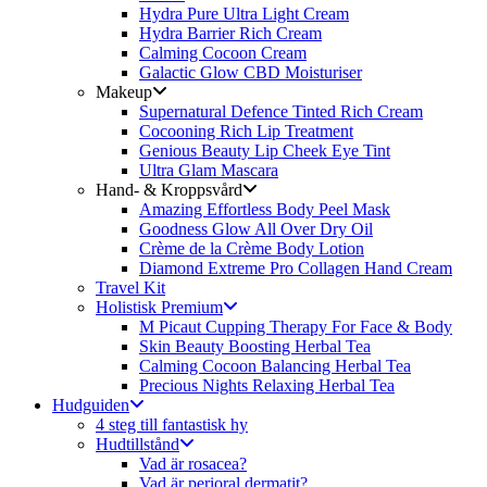
Hydra Pure Ultra Light Cream
Hydra Barrier Rich Cream
Calming Cocoon Cream
Galactic Glow CBD Moisturiser
Makeup
Supernatural Defence Tinted Rich Cream
Cocooning Rich Lip Treatment
Genious Beauty Lip Cheek Eye Tint
Ultra Glam Mascara
Hand- & Kroppsvård
Amazing Effortless Body Peel Mask
Goodness Glow All Over Dry Oil
Crème de la Crème Body Lotion
Diamond Extreme Pro Collagen Hand Cream
Travel Kit
Holistisk Premium
M Picaut Cupping Therapy For Face & Body
Skin Beauty Boosting Herbal Tea
Calming Cocoon Balancing Herbal Tea
Precious Nights Relaxing Herbal Tea
Hudguiden
4 steg till fantastisk hy
Hudtillstånd
Vad är rosacea?
Vad är perioral dermatit?