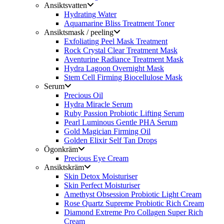
Ansiktsvatten
Hydrating Water
Aquamarine Bliss Treatment Toner
Ansiktsmask / peeling
Exfoliating Peel Mask Treatment
Rock Crystal Clear Treatment Mask
Aventurine Radiance Treatment Mask
Hydra Lagoon Overnight Mask
Stem Cell Firming Biocellulose Mask
Serum
Precious Oil
Hydra Miracle Serum
Ruby Passion Probiotic Lifting Serum
Pearl Luminous Gentle PHA Serum
Gold Magician Firming Oil
Golden Elixir Self Tan Drops
Ögonkräm
Precious Eye Cream
Ansiktskräm
Skin Detox Moisturiser
Skin Perfect Moisturiser
Amethyst Obsession Probiotic Light Cream
Rose Quartz Supreme Probiotic Rich Cream
Diamond Extreme Pro Collagen Super Rich
Cream