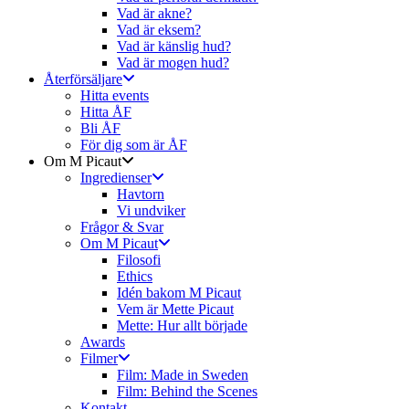
Vad är akne?
Vad är eksem?
Vad är känslig hud?
Vad är mogen hud?
Återförsäljare
Hitta events
Hitta ÅF
Bli ÅF
För dig som är ÅF
Om M Picaut
Ingredienser
Havtorn
Vi undviker
Frågor & Svar
Om M Picaut
Filosofi
Ethics
Idén bakom M Picaut
Vem är Mette Picaut
Mette: Hur allt började
Awards
Filmer
Film: Made in Sweden
Film: Behind the Scenes
Kontakt